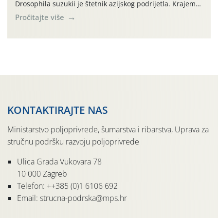
Drosophila suzukii je štetnik azijskog podrijetla. Krajem
2010. godine prvi puta je registriran u Hrvatskoj, a u
Pročitajte više
rujnu 2016. godine na našem su području zabilježene
gospodarski važne štete. Riječ je o štetniku vrlo sličnom
dobro poznatoj vinskoj mušici, no za razliku […]
KONTAKTIRAJTE NAS
Ministarstvo poljoprivrede, šumarstva i ribarstva, Uprava za
stručnu podršku razvoju poljoprivrede
Ulica Grada Vukovara 78
10 000 Zagreb
Telefon: ++385 (0)1 6106 692
Email: strucna-podrska@mps.hr