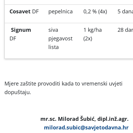
Cosavet
DF
pepelnica
0,2 % (4x)
5 dan
Signum
siva
1 kg/ha
28 da
DF
pjegavost
(2x)
lista
Mjere zaštite provoditi kada to vremenski uvjeti
dopuštaju.
mr.sc. Milorad Šubić, dipl.inž.agr.
milorad.subic@savjetodavna.hr