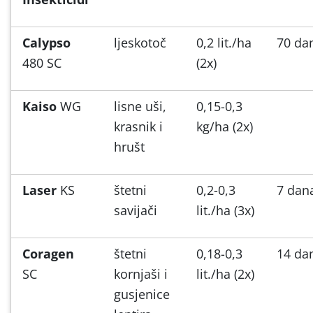
Calypso
ljeskotoč
0,2 lit./ha
70 da
480 SC
(2x)
Kaiso
WG
lisne uši,
0,15-0,3
krasnik i
kg/ha (2x)
hrušt
Laser
KS
štetni
0,2-0,3
7 dan
savijači
lit./ha (3x)
Coragen
štetni
0,18-0,3
14 da
SC
kornjaši i
lit./ha (2x)
gusjenice