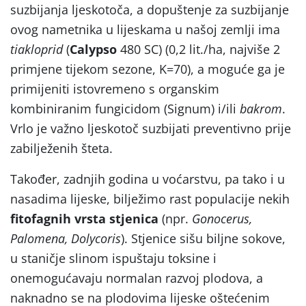
suzbijanja ljeskotoča, a dopuštenje za suzbijanje
ovog nametnika u lijeskama u našoj zemlji ima
tiakloprid
(
Calypso
480 SC) (0,2 lit./ha, najviše 2
primjene tijekom sezone, K=70), a moguće ga je
primijeniti istovremeno s organskim
kombiniranim fungicidom (Signum) i/ili
bakrom
.
Vrlo je važno ljeskotoč suzbijati preventivno prije
zabilježenih šteta.
Također, zadnjih godina u voćarstvu, pa tako i u
nasadima lijeske, bilježimo rast populacije nekih
fitofagnih vrsta stjenica
(npr.
Gonocerus,
Palomena, Dolycoris
). Stjenice sišu biljne sokove,
u staničje slinom ispuštaju toksine i
onemogućavaju normalan razvoj plodova, a
naknadno se na plodovima lijeske oštećenim