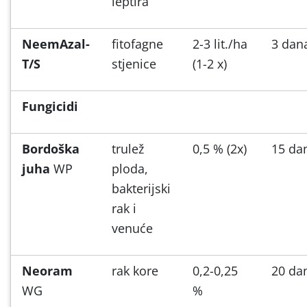
leptira
NeemAzal-
fitofagne
2-3 lit./ha
3 dan
T/S
stjenice
(1-2 x)
Fungicidi
Bordoška
trulež
0,5 % (2x)
15 da
juha
WP
ploda,
bakterijski
rak i
venuće
Neoram
rak kore
0,2-0,25
20 da
WG
%