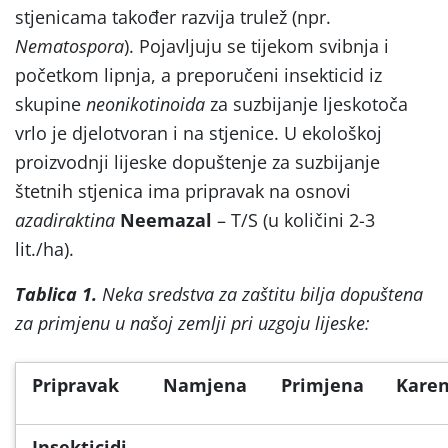
stjenicama također razvija trulež (npr.
Nematospora
). Pojavljuju se tijekom svibnja i
početkom lipnja, a preporučeni insekticid iz
skupine
neonikotinoida
za suzbijanje ljeskotoča
vrlo je djelotvoran i na stjenice. U ekološkoj
proizvodnji lijeske dopuštenje za suzbijanje
štetnih stjenica ima pripravak na osnovi
azadiraktina
Neemazal
– T/S (u količini 2-3
lit./ha).
Tablica 1.
Neka sredstva za zaštitu bilja dopuštena
za primjenu u našoj zemlji pri uzgoju lijeske:
Pripravak
Namjena
Primjena
Kare
Insekticidi