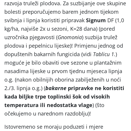
razvoja truleži plodova. Za suzbijanje ove skupine
bolesti preporučujemo barem jednom tijekom
svibnja i lipnja koristiti pripravak
Signum
DF (1,0
kg/ha, najviše 2x u sezoni, K=28 dana) (pored
uzročnika pjegavosti (
Gnomonia
) suzbija trulež
plodova i pepelnicu lijeske)! Primjenu jednog od
dopuštenih bakarnih fungicida (vidi
Tablicu 1.
)
moguće je bilo obaviti ove sezone u plantažnim
nasadima lijeske u prvom tjednu mjeseca lipnja
o.g. (nakon obilnijih oborina zabilježenih u noći
2./3. lipnja o.g.) (
bakarne
pripravke ne koristiti
kada biljke trpe toplinski šok od visokih
temperatura ili nedostatka vlage
) (što
očekujemo u narednom razdoblju)!
Istovremeno se moraju poduzeti i mjere