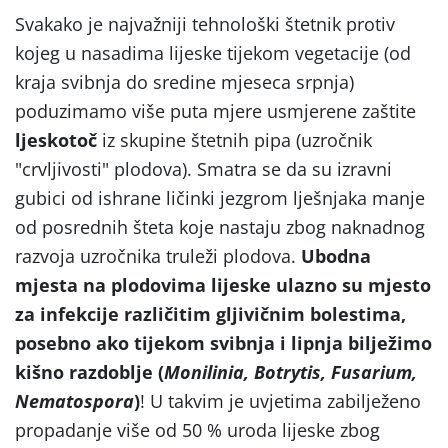
Svakako je najvažniji tehnološki štetnik protiv
kojeg u nasadima lijeske tijekom vegetacije (od
kraja svibnja do sredine mjeseca srpnja)
poduzimamo više puta mjere usmjerene zaštite
ljeskotoč
iz skupine štetnih pipa (uzročnik
"crvljivosti" plodova). Smatra se da su izravni
gubici od ishrane ličinki jezgrom lješnjaka manje
od posrednih šteta koje nastaju zbog naknadnog
razvoja uzročnika truleži plodova.
Ubodna
mjesta na plodovima lijeske ulazno su mjesto
za infekcije različitim gljivičnim bolestima,
posebno ako tijekom svibnja i lipnja bilježimo
kišno razdoblje (
Monilinia, Botrytis, Fusarium,
Nematospora
)
! U takvim je uvjetima zabilježeno
propadanje više od 50 % uroda lijeske zbog