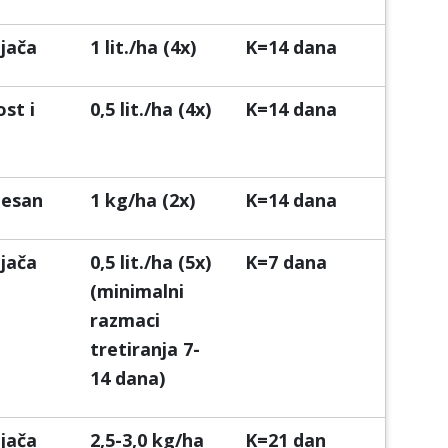
jača
1 lit./ha (4x)
K=14 dana
st i
0,5 lit./ha (4x)
K=14 dana
ijesan
1 kg/ha (2x)
K=14 dana
jača
0,5 lit./ha (5x)
K=7 dana
(minimalni
razmaci
tretiranja 7-
14 dana)
jača
2,5-3,0 kg/ha
K=21 dan