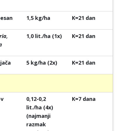
ijesan
1,5 kg/ha
K=21 dan
ria,
1,0 lit./ha (1x)
K=21 dan
a
jača
5 kg/ha (2x)
K=21 dan
ov
0,12-0,2
K=7 dana
lit./ha (4x)
(najmanji
razmak