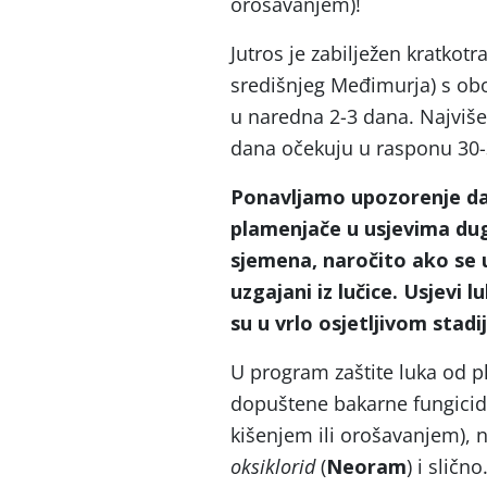
orošavanjem)!
Jutros je zabilježen kratkotr
središnjeg Međimurja) s ob
u naredna 2-3 dana. Najviš
dana očekuju u rasponu 30-
Ponavljamo upozorenje da 
plamenjače u usjevima du
sjemena, naročito ako se u
uzgajani iz lučice. Usjevi
su u vrlo osjetljivom sta
U program zaštite luka od p
dopuštene bakarne fungicid
kišenjem ili orošavanjem), 
oksiklorid
(
Neoram
) i slično