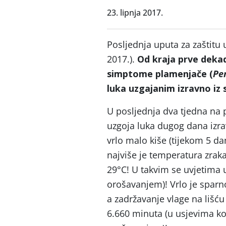
23. lipnja 2017.
Posljednja uputa za zaštitu 
2017.).
Od kraja prve dekad
simptome plamenjače (
Pe
luka uzgajanim izravno iz
U posljednja dva tjedna na
uzgoja luka dugog dana izra
vrlo malo kiše (tijekom 5 da
najviše je temperatura zrak
29°C! U takvim se uvjetima u
orošavanjem)! Vrlo je sparn
a zadržavanje vlage na lišću
6.660 minuta (u usjevima koj