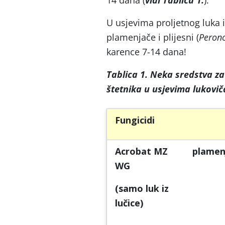
14 dana (
vidi Tablicu 1.
).
U usjevima proljetnog luka i
plamenjače i plijesni (
Perono
karence 7-14 dana!
Tablica 1. Neka sredstva za 
štetnika u usjevima lukovič
Fungicidi
Acrobat MZ
plamen
WG
(samo luk iz
lučice)