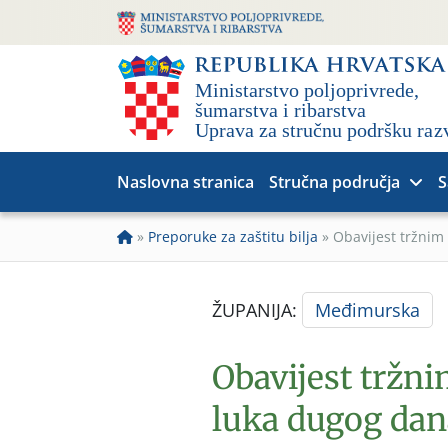
Naslovna stranica
Stručna područja
S
»
Preporuke za zaštitu bilja
»
Obavijest tržnim
ŽUPANIJA:
Međimurska
Obavijest tržn
luka dugog dana