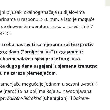
ajni pljusak lokalnog značaja (u dijelovima
orinama u rasponu 2-16 mm, a isto je moguće
e se dnevne temperature zraka u narednih 5-7
33°C!
treba nastaviti sa mjerama zaštite protiv
gog dana (
"
proljetni luk
"
) uzgajanim iz
 blizini nalaze usjevi proljetnog luka
 luka dugog dana uzgajani iz sjemena trenutno
diju na zaraze plamenjačom.
lamenjače moguće je jednom u sezoni uvrstiti i
e (naročito na poljima koja su navodnjavana
npr.
bakreni-hidroksid
(
Champion
) ili
bakreni-
.