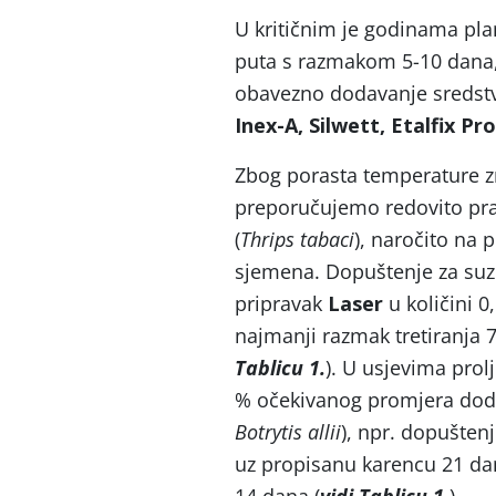
U kritičnim je godinama pla
puta s razmakom 5-10 dana, 
obavezno dodavanje sredstva
Inex-A, Silwett, Etalfix Pro
Zbog porasta temperature zr
preporučujemo redovito prati
(
Thrips tabaci
), naročito na 
sjemena. Dopuštenje za suzb
pripravak
Laser
u količini 0
najmanji razmak tretiranja 
Tablicu 1.
). U usjevima prol
% očekivanog promjera dodati
Botrytis allii
), npr. dopušten
uz propisanu karencu 21 da