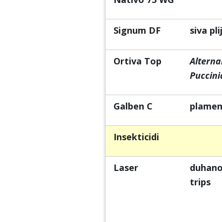
Signum DF
siva pl
Ortiva Top
Alterna
Puccini
Galben C
plamen
Insekticidi
Laser
duhan
trips