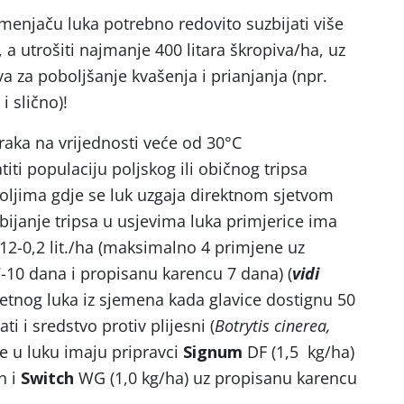
menjaču luka potrebno redovito suzbijati više
a utrošiti najmanje 400 litara škropiva/ha, uz
 za poboljšanje kvašenja i prianjanja (npr.
i slično)!
aka na vrijednosti veće od 30°C
ti populaciju poljskog ili običnog tripsa
poljima gdje se luk uzgaja direktnom sjetvom
ijanje tripsa u usjevima luka primjerice ima
,12-0,2 lit./ha (maksimalno 4 primjene uz
7-10 dana i propisanu karencu 7 dana) (
vidi
jetnog luka iz sjemena kada glavice dostignu 50
 i sredstvo protiv plijesni (
Botrytis cinerea,
je u luku imaju pripravci
Signum
DF (1,5 kg/ha)
n i
Switch
WG (1,0 kg/ha) uz propisanu karencu