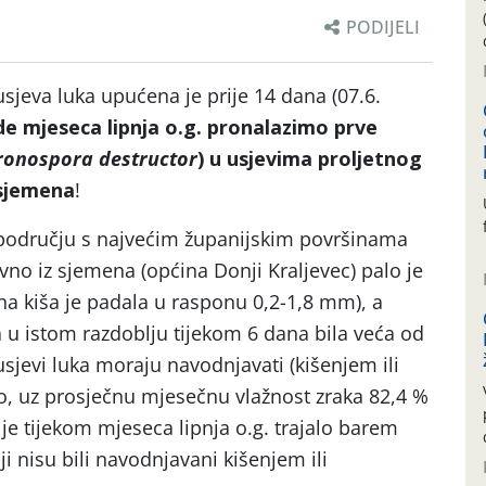
PODIJELI
usjeva luka upućena je prije 14 dana (07.6.
e mjeseca lipnja o.g. pronalazimo prve
ronospora destructor
) u usjevima proljetnog
 sjemena
!
 području s najvećim županijskim površinama
vno iz sjemena (općina Donji Kraljevec) palo je
na kiša je padala u rasponu 0,2-1,8 mm), a
a u istom razdoblju tijekom 6 dana bila veća od
sjevi luka moraju navodnjavati (kišenjem ili
o, uz prosječnu mjesečnu vlažnost zraka 82,4 %
 je tijekom mjeseca lipnja o.g. trajalo barem
i nisu bili navodnjavani kišenjem ili