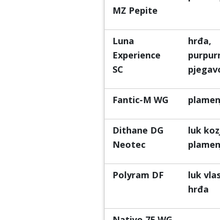
MZ Pepite
Luna
hrđa,
Experience
purpur
SC
pjegav
Fantic-M WG
plamen
Dithane DG
luk koz
Neotec
plamen
Polyram DF
luk vla
hrđa
Nativo 75 WG