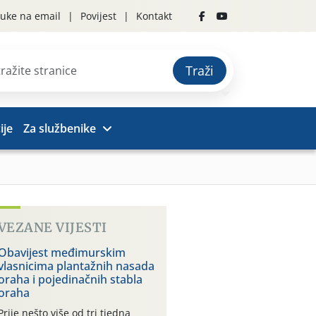
uke na email
Povijest
Kontakt
Traži
ije
Za službenike
VEZANE VIJESTI
Obavijest međimurskim
vlasnicima plantažnih nasada
oraha i pojedinačnih stabla
oraha
Prije nešto više od tri tjedna