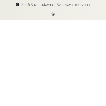
2026 Savjetodavna | Sva prava pridržana.