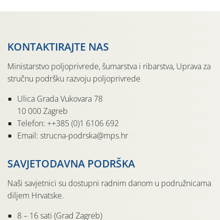
svete […]
KONTAKTIRAJTE NAS
Ministarstvo poljoprivrede, šumarstva i ribarstva, Uprava za
stručnu podršku razvoju poljoprivrede
Ulica Grada Vukovara 78
10 000 Zagreb
Telefon: ++385 (0)1 6106 692
Email: strucna-podrska@mps.hr
SAVJETODAVNA PODRŠKA
Naši savjetnici su dostupni radnim danom u podružnicama
diljem Hrvatske.
8 – 16 sati (Grad Zagreb)