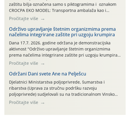
zaštitu bilja označena samo s piktogramima i oznakom
CROCPA EKO MODEL: Transportna ambalaža kao i
ambalaža drugih proizvoda koji nisu sredstva za zaštitu
Pročitajte više
bilja (npr. ambalaža od mineralnih gnojiva,) se ne
prihvaća. Korisnicima je osiguran besplatni povrat
Održivo upravljanje štetnim organizmima prema
načelima integrirane zaštite pri uzgoju krumpira
prazne ambalaže isključivo ovih tvrtki: AGROCHEM-MAKS,
AGRONOM, ALBAUGH TKI* (PINUS […]
Dana 17.7. 2026. godine održana je demonstracijska
aktivnost "Održivo upravljanje štetnim organizmima
prema načelima integrirane zaštite pri uzgoju krumpira"
na pokusnom polju "Poredje", kraj naselja Belica (ARKOD
Pročitajte više
parcela ID 2445031) (središnji dio Međimurske županije).
Održani Dani svete Ane na Pelješcu
Djelatnici Ministarstva poljoprivrede, šumarstva i
ribarstva (Uprava za stručnu podršku razvoju
poljoprivrede) sudjelovali su na tradicionalnom Vinskom
forumu, održanom 24.07.2026. godine u Domu vinarske
Pročitajte više
tradicije u Putnikovićima na poluotoku Pelješcu, u
organizaciji PZ Putniković, Zadružni savez Dalmacije,
Udruga Dalmika i općina Ston. Manifestacija, koja se već
sedmu godinu zaredom održava u sklopu proslave Dana