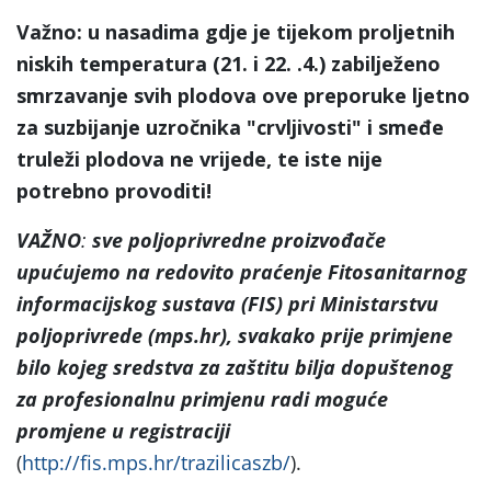
Važno: u nasadima gdje je tijekom proljetnih
niskih temperatura (21. i 22. .4.) zabilježeno
smrzavanje svih plodova ove preporuke ljetno
za suzbijanje uzročnika
"crvljivosti
" i smeđe
truleži plodova ne vrijede, te iste nije
potrebno provoditi!
VAŽNO
:
sve poljoprivredne proizvođače
upućujemo na
redovito praćenje Fitosanitarnog
informacijskog sustava (FIS) pri Ministarstvu
poljoprivrede (mps.hr), svakako prije primjene
bilo kojeg sredstva za zaštitu bilja dopuštenog
za profesionalnu primjenu radi moguće
promjene u registraciji
(
http://fis.mps.hr/trazilicaszb/
).