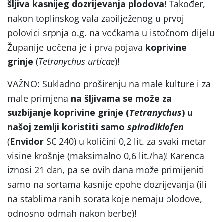
šljiva kasnijeg dozrijevanja plodova
! Također,
nakon toplinskog vala zabilježenog u prvoj
polovici srpnja o.g. na voćkama u istočnom dijelu
Županije uočena je i prva pojava
koprivine
grinje
(
Tetranychus urticae
)!
VAŽNO: Sukladno proširenju na male kulture i za
male primjena
na šljivama se može za
suzbijanje koprivine grinje (
Tetranychus
) u
našoj zemlji koristiti samo
spirodiklofen
(
Envidor
SC 240) u količini 0,2 lit. za svaki metar
visine krošnje (maksimalno 0,6 lit./ha)! Karenca
iznosi 21 dan, pa se ovih dana može primijeniti
samo na sortama kasnije epohe dozrijevanja (ili
na stablima ranih sorata koje nemaju plodove,
odnosno odmah nakon berbe)!