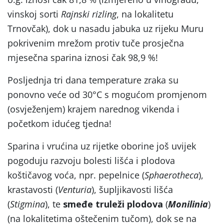
vinskoj sorti
Rajnski rizling
, na lokalitetu
Trnovčak), dok u nasadu jabuka uz rijeku Muru
pokrivenim mrežom protiv tuče prosječna
mjesečna sparina iznosi čak 98,9 %!
Posljednja tri dana temperature zraka su
ponovno veće od 30°C s mogućom promjenom
(osvježenjem) krajem narednog vikenda i
početkom idućeg tjedna!
Sparina i vrućina uz rijetke oborine još uvijek
pogoduju razvoju bolesti lišća i plodova
koštičavog voća, npr. pepelnice (
Sphaerotheca
),
krastavosti (
Venturia
), šupljikavosti lišća
(
Stigmina
), te
smeđe truleži plodova
(
Monilinia
)
(na lokalitetima oštečenim tučom), dok se na