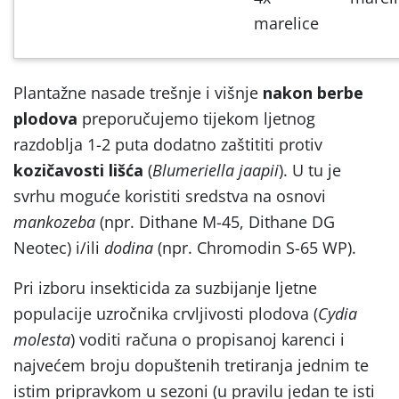
marelice
Plantažne nasade trešnje i višnje
nakon berbe
plodova
preporučujemo tijekom ljetnog
razdoblja 1-2 puta dodatno zaštititi protiv
kozičavosti lišća
(
Blumeriella jaapii
). U tu je
svrhu moguće koristiti sredstva na osnovi
mankozeba
(npr. Dithane M-45, Dithane DG
Neotec) i/ili
dodina
(npr. Chromodin S-65 WP).
Pri izboru insekticida za suzbijanje ljetne
populacije uzročnika crvljivosti plodova (
Cydia
molesta
) voditi računa o propisanoj karenci i
najvećem broju dopuštenih tretiranja jednim te
istim pripravkom u sezoni (u pravilu jedan te isti