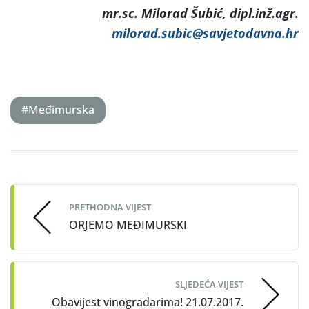
mr.sc. Milorad Šubić, dipl.inž.agr.
milorad.subic@savjetodavna.hr
#Međimurska
Post
navigation
PRETHODNA VIJEST
ORJEMO MEĐIMURSKI
SLJEDEĆA VIJEST
Obavijest vinogradarima! 21.07.2017.