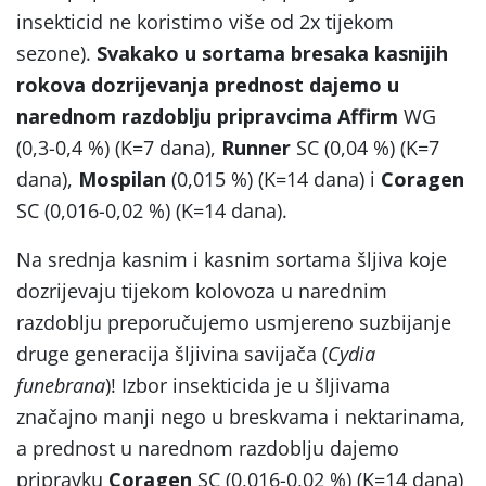
insekticid ne koristimo više od 2x tijekom
sezone).
Svakako u sortama bresaka kasnijih
rokova dozrijevanja prednost dajemo u
narednom razdoblju pripravcima
Affirm
WG
(0,3-0,4 %) (K=7 dana),
Runner
SC (0,04 %) (K=7
dana),
Mospilan
(0,015 %) (K=14 dana) i
Coragen
SC (0,016-0,02 %) (K=14 dana).
Na srednja kasnim i kasnim sortama šljiva koje
dozrijevaju tijekom kolovoza u narednim
razdoblju preporučujemo usmjereno suzbijanje
druge generacija šljivina savijača (
Cydia
funebrana
)! Izbor insekticida je u šljivama
značajno manji nego u breskvama i nektarinama,
a prednost u narednom razdoblju dajemo
pripravku
Coragen
SC (0,016-0,02 %) (K=14 dana)