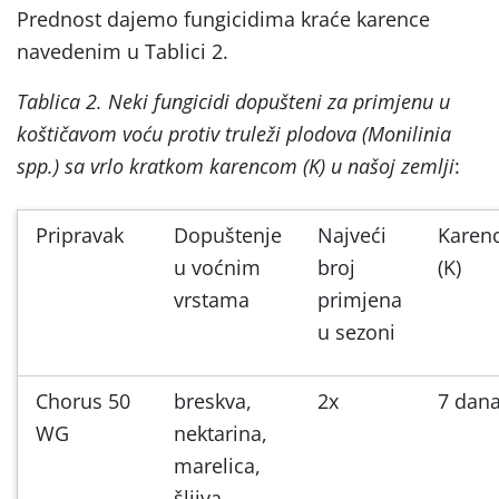
Prednost dajemo fungicidima kraće karence
navedenim u Tablici 2.
Tablica 2. Neki fungicidi dopušteni za primjenu u
koštičavom voću protiv truleži plodova (Monilinia
spp.) sa vrlo kratkom karencom (K) u našoj zemlji
:
Pripravak
Dopuštenje
Najveći
Karen
u voćnim
broj
(K)
vrstama
primjena
u sezoni
Chorus 50
breskva,
2x
7 dan
WG
nektarina,
marelica,
šljiva