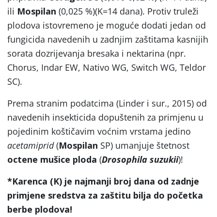
ili
Mospilan
(0,025 %)(K=14 dana). Protiv truleži
plodova istovremeno je moguće dodati jedan od
fungicida navedenih u zadnjim zaštitama kasnijih
sorata dozrijevanja bresaka i nektarina (npr.
Chorus, Indar EW, Nativo WG, Switch WG, Teldor
SC).
Prema stranim podatcima (Linder i sur., 2015) od
navedenih insekticida dopuštenih za primjenu u
pojedinim koštičavim voćnim vrstama jedino
acetamiprid
(
Mospilan
SP) umanjuje štetnost
octene mušice ploda
(
Drosophila suzukii
)!
*Karenca (K) je najmanji broj dana od zadnje
primjene sredstva za zaštitu bilja do početka
berbe plodova!