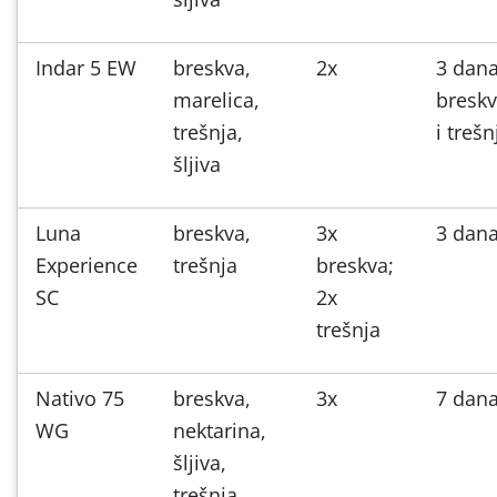
Indar 5 EW
breskva,
2x
3 dan
marelica,
bresk
trešnja,
i trešn
šljiva
Luna
breskva,
3x
3 dan
Experience
trešnja
breskva;
SC
2x
trešnja
Nativo 75
breskva,
3x
7 dan
WG
nektarina,
šljiva,
trešnja