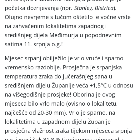
početka dozrijevanja (npr.
Stanley, Bistrica
).
Olujno nevrjeme s tučom oštetilo je voćne vrste
na zahvaćenim lokalitetima zapadnog i
središnjeg dijela Međimurja u popodnevnim
satima 11. srpnja o.g.!
Mjesec srpanj obilježilo je vrlo vruće i sparno
vremensko razdoblje. Prosječna je srpanjska
temperatura zraka do jučerašnjeg sana u
središnjem dijelu Županije veća +1,5°C u odnosu
na višegodišnje prosjeke! Oborina je ovog
mjeseca bilo vrlo malo (ovisno o lokalitetu,
najčešće od 20-30 mm). Vrlo je sparno, na
lokalitetima u zapadnom dijelu Županije
prosječna vlažnost zraka tijekom mjeseca srpnja
o.g. iznosi čak 81,8 % (izmjereno u vinogradu,