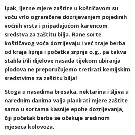
Ipak, ljetne mjere zaštite u koštičavom su
voću vrlo ograničene dozrijevanjem pojedinih
voćnih vrsta i pripadajućom karencom
sredstva za zaštitu bilja. Rane sorte
koštičavog voća dozrijevaju i već traje berba
od kraja lipnja i početka srpnja o.g., pa takva
stabla i/ili dijelove nasada tijekom ubiranja
plodova ne preporučujemo tretirati kemijskim
sredstvima za zaštitu bilja!
Stoga u nasadima bresaka, nektarina i šljiva u
narednim danima valja planirati mjere zaštite
samo u sortama kasnije epohe dozrijevanja,
čiji početak berbe se očekuje sredinom
mjeseca kolovoza.