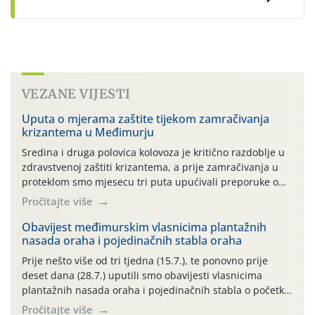
VEZANE VIJESTI
Uputa o mjerama zaštite tijekom zamračivanja
krizantema u Međimurju
Sredina i druga polovica kolovoza je kritično razdoblje u
zdravstvenoj zaštiti krizantema, a prije zamračivanja u
proteklom smo mjesecu tri puta upućivali preporuke o
preventivnim mjerama zaštite krizantema od najčešćih
Pročitajte više
uzročnika bolesti, štetnika i fito-fagnih grinja (23.7., 14.7.,
06.7.)! Na početku ovog mjeseca je zabilježeno je
Obavijest međimurskim vlasnicima plantažnih
nasada oraha i pojedinačnih stabla oraha
povijesno i ekstremno vruće meteorološko razdoblje, uz
najviše temperature […]
Prije nešto više od tri tjedna (15.7.), te ponovno prije
deset dana (28.7.) uputili smo obavijesti vlasnicima
plantažnih nasada oraha i pojedinačnih stabla o početku
leta i ovogodišnjoj potrebi usmjerenog suzbijanja
Pročitajte više