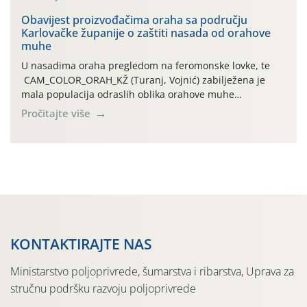
orahove muhe (Rhagoletis completa)! Već dvanaest dana
traje drugi ovogodišnji “toplinski udar”, koji naročito
Obavijest proizvođačima oraha sa području
Karlovačke županije o zaštiti nasada od orahove
izražen zadnja šest dana (31.7.-05.8.), jer najviše
muhe
temperature zraka svakodnevno […]
U nasadima oraha pregledom na feromonske lovke, te
CAM_COLOR_ORAH_KŽ (Turanj, Vojnić) zabilježena je
mala populacija odraslih oblika orahove muhe
(Rhagoletis completa). Niska brojnost može se objasniti
Pročitajte više
činjenicom da je riječ o mladim nasadima s vrlo malim
urodom, što je povezano i s manjim brojem prezimjelih
jedinki. U starijim nasadima, na žutim ljepljivim Rebell
pločama s […]
KONTAKTIRAJTE NAS
Ministarstvo poljoprivrede, šumarstva i ribarstva, Uprava za
stručnu podršku razvoju poljoprivrede