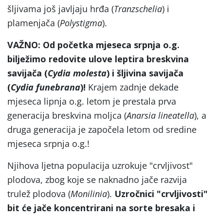
šljivama još javljaju hrđa (
Tranzschelia
) i
plamenjača (
Polystigma
).
VAŽNO: Od početka mjeseca srpnja o.g.
bilježimo redovite ulove leptira breskvina
savijača (
Cydia molesta
) i šljivina savijača
(
Cydia funebrana
)!
Krajem zadnje dekade
mjeseca lipnja o.g. letom je prestala prva
generacija breskvina moljca (
Anarsia lineatella
), a
druga generacija je započela letom od sredine
mjeseca srpnja o.g.!
Njihova ljetna populacija uzrokuje "crvljivost"
plodova, zbog koje se naknadno jače razvija
trulež plodova (
Monilinia
).
Uzročnici
"crvljivosti
"
bit će jače koncentrirani na sorte bresaka i