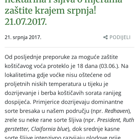
zaštite krajem srpnja!
21.07.2017.
21. srpnja 2017.
PODIJELI
Od posljednje preporuke za moguće zaštite
koštičavog voća proteklo je 18 dana (03.06.). Na
lokalitetima gdje voćke nisu oštećene od
proljetnih niskih temperatura u tijeku je
dozrijevanje i berba koštičavih sorata ranijeg
dospijeća. Primjerice dozrijevaju dominantne
sorte bresaka u našem području (npr.
Redhaven
),
zrele su neke rane sorte šljiva (npr.
President, Ruth
gerstetter, Claifornia blue
), dok srednje kasne
sorte šljive intenzivno razvijaju plodove prije