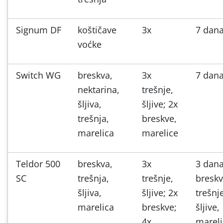
Signum DF
koštičave
3x
7 dan
voćke
Switch WG
breskva,
3x
7 dan
nektarina,
trešnje,
šljiva,
šljive; 2x
trešnja,
breskve,
marelica
marelice
Teldor 500
breskva,
3x
3 dan
SC
trešnja,
trešnje,
breskv
šljiva,
šljive; 2x
trešnj
marelica
breskve;
šljive,
4x
mareli