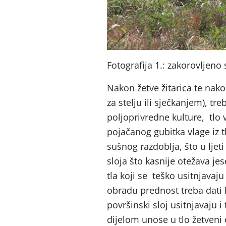
Fotografija 1.: zakorovljeno 
Nakon žetve žitarica te nak
za stelju ili sječkanjem), tr
poljoprivredne kulture, tlo 
pojačanog gubitka vlage iz t
sušnog razdoblja, što u ljeti
sloja što kasnije otežava jes
tla koji se teško usitnjavaj
obradu prednost treba dati k
površinski sloj usitnjavaju i
dijelom unose u tlo žetveni 