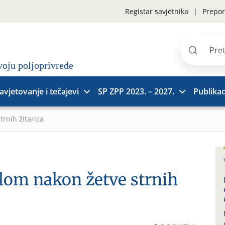
Registar savjetnika
Prepor
Pretraži
stranice
avjetovanje i tečajevi
SP ZPP 2023. – 2027.
Publikac
rnih žitarica
lom nakon žetve strnih