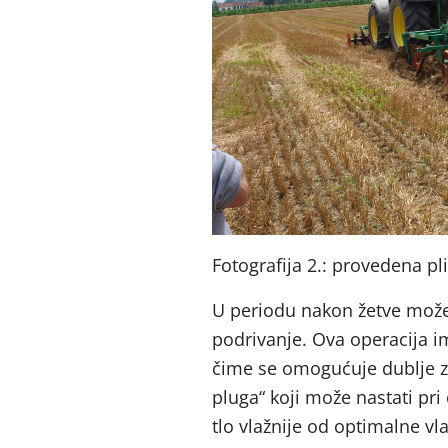
Fotografija 2.: provedena pl
U periodu nakon žetve može s
podrivanje. Ova operacija im
čime se omogućuje dublje za
pluga“ koji može nastati pri
tlo vlažnije od optimalne vl