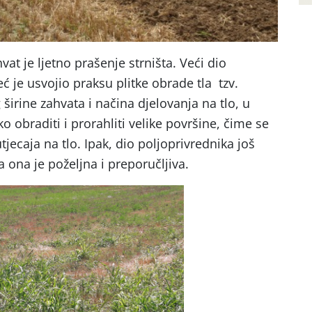
at je ljetno prašenje strništa. Veći dio
eć je usvojio praksu plitke obrade tla tzv.
irine zahvata i načina djelovanja na tlo, u
obraditi i prorahliti velike površine, čime se
tjecaja na tlo. Ipak, dio poljoprivrednika još
a ona je poželjna i preporučljiva.