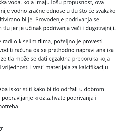
ka voda, koja imaju lošu propusnost, ova
ljnije vodno zračne odnose u tlu što će svakako
ltivirano bilje. Provođenje podrivanja se
lu jer je učinak podrivanja veći i dugotrajniji.
 radi o kiselim tlima, poželjno je provesti
 voditi računa da se prethodno napravi analiza
ize tla može se dati egzaktna preporuka koja
 vrijednosti i vrsti materijala za kalcifikaciju
eba iskoristiti kako bi tlo održali u dobrom
popravljanje kroz zahvate podrivanja i
 potreba.
r.