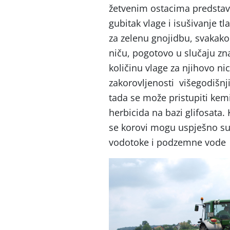
žetvenim ostacima predstavl
gubitak vlage i isušivanje tl
za zelenu gnojidbu, svakako
niču, pogotovo u slučaju zn
količinu vlage za njihovo ni
zakorovljenosti višegodišnj
tada se može pristupiti kem
herbicida na bazi glifosata
se korovi mogu uspješno suz
vodotoke i podzemne vode ek