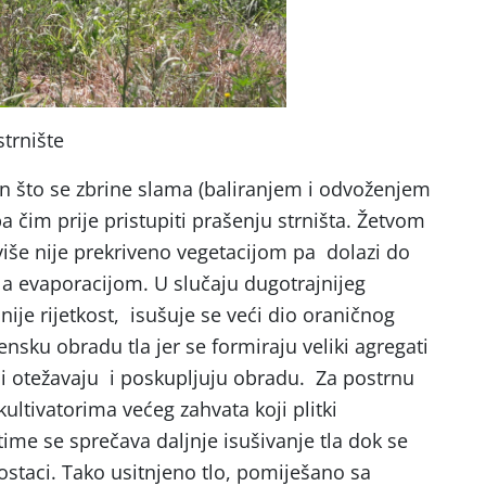
strnište
on što se zbrine slama (baliranjem i odvoženjem
eba čim prije pristupiti prašenju strništa. Žetvom
više nije prekriveno vegetacijom pa dolazi do
la evaporacijom. U slučaju dugotrajnijeg
 nije rijetkost, isušuje se veći dio oraničnog
ensku obradu tla jer se formiraju veliki agregati
u i otežavaju i poskupljuju obradu. Za postrnu
ultivatorima većeg zahvata koji plitki
 time se sprečava daljnje isušivanje tla dok se
ostaci. Tako usitnjeno tlo, pomiješano sa