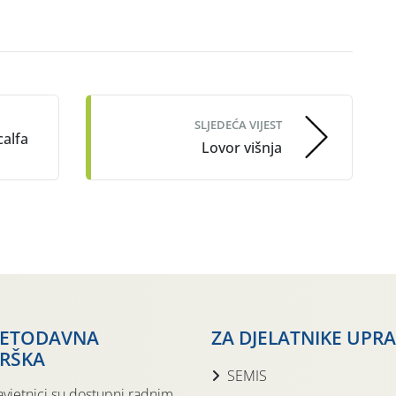
SLJEDEĆA VIJEST
calfa
Lovor višnja
JETODAVNA
ZA DJELATNIKE UPR
RŠKA
SEMIS
avjetnici su dostupni radnim