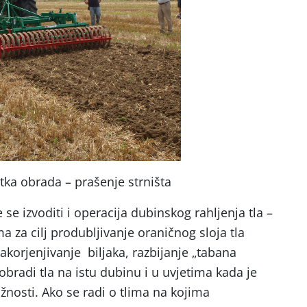
itka obrada – prašenje strništa
e izvoditi i operacija dubinskog rahljenja tla –
a za cilj produbljivanje oraničnog sloja tla
korjenjivanje biljaka, razbijanje „tabana
 obradi tla na istu dubinu i u uvjetima kada je
ažnosti. Ako se radi o tlima na kojima