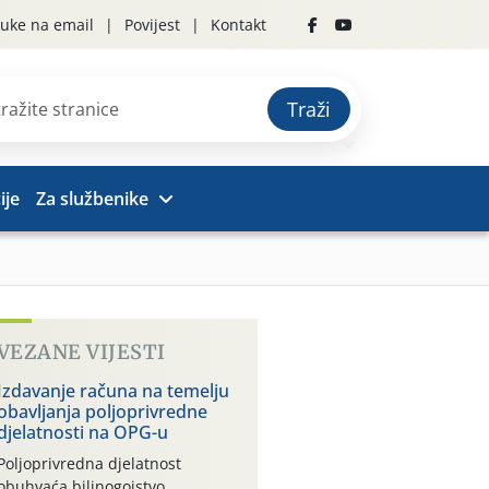
uke na email
Povijest
Kontakt
Traži
ije
Za službenike
VEZANE VIJESTI
Izdavanje računa na temelju
obavljanja poljoprivredne
djelatnosti na OPG-u
Poljoprivredna djelatnost
obuhvaća bilinogojstvo,