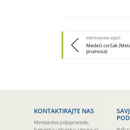
Post
navigation
PRETHODNA VIJEST
Medeći cvrčak (Met
pruinosa)
KONTAKTIRAJTE NAS
SAV
POD
Ministarstvo poljoprivrede,
Naši s
šumarstva i ribarstva, Uprava za