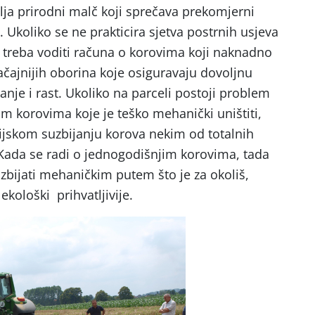
ja prirodni malč koji sprečava prekomjerni
a. Ukoliko se ne prakticira sjetva postrnih usjeva
 treba voditi računa o korovima koji naknadno
ačajnijih oborina koje osiguravaju dovoljnu
canje i rast. Ukoliko na parceli postoji problem
im korovima koje je teško mehanički uništiti,
ijskom suzbijanju korova nekim od totalnih
. Kada se radi o jednogodišnjim korovima, tada
bijati mehaničkim putem što je za okoliš,
ološki prihvatljivije.