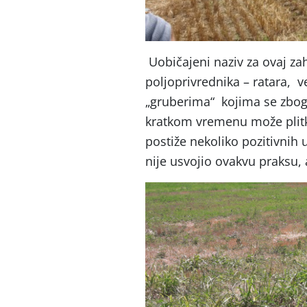
Uobičajeni naziv za ovaj zahv
poljoprivrednika – ratara, v
„gruberima“ kojima se zbog š
kratkom vremenu može plitko 
postiže nekoliko pozitivnih u
nije usvojio ovakvu praksu, 