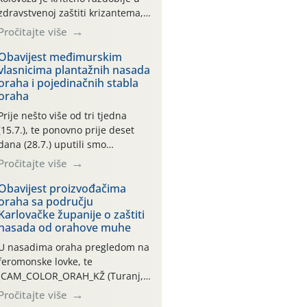
zdravstvenoj zaštiti krizantema,
a prije zamračivanja u proteklom
Pročitajte više
smo mjesecu tri puta upućivali
preporuke o preventivnim
Obavijest međimurskim
vlasnicima plantažnih nasada
mjerama zaštite krizantema od
oraha i pojedinačnih stabla
najčešćih uzročnika bolesti,
oraha
štetnika i fito-fagnih grinja (23.7.,
14.7., 06.7.)! Na početku ovog
Prije nešto više od tri tjedna
mjeseca je zabilježeno je
(15.7.), te ponovno prije deset
povijesno i ekstremno vruće
dana (28.7.) uputili smo
meteorološko razdoblje, uz
obavijesti vlasnicima plantažnih
Pročitajte više
najviše temperature […]
nasada oraha i pojedinačnih
stabla o početku leta i
Obavijest proizvođačima
oraha sa području
ovogodišnjoj potrebi usmjerenog
Karlovačke županije o zaštiti
suzbijanja orahove muhe
nasada od orahove muhe
(Rhagoletis completa)! Već
dvanaest dana traje drugi
U nasadima oraha pregledom na
ovogodišnji “toplinski udar”, koji
feromonske lovke, te
naročito izražen zadnja šest
CAM_COLOR_ORAH_KŽ (Turanj,
dana (31.7.-05.8.), jer najviše
Vojnić) zabilježena je mala
Pročitajte više
temperature zraka svakodnevno
populacija odraslih oblika