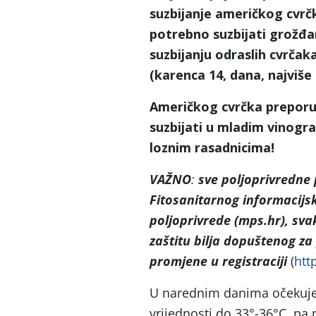
suzbijanje američkog cvrč
potrebno suzbijati grožđa
suzbijanju odraslih cvrča
(karenca 14, dana, najviše
Američkog cvrčka preporu
suzbijati u mladim vinogra
loznim rasadnicima!
VAŽNO
:
sve poljoprivredne
Fitosanitarnog informacijsk
poljoprivrede (mps.hr), sva
zaštitu bilja dopuštenog z
promjene u registraciji
(
htt
U narednim danima očekuje
vrijednosti do 33°-36°C, pa