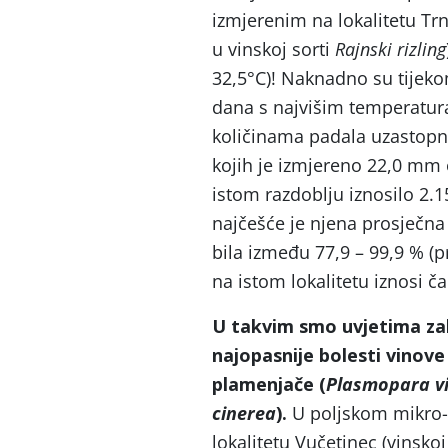
izmjerenim na lokalitetu Tr
u vinskoj sorti
Rajnski rizling
32,5°C)! Naknadno su tijekom
dana s najvišim temperatur
količinama padala uzastopno
kojih je izmjereno 22,0 mm o
istom razdoblju iznosilo 2.1
najčešće je njena prosječn
bila između 77,9 – 99,9 % (p
na istom lokalitetu iznosi ča
U takvim smo uvjetima zabi
najopasnije bolesti vinove 
plamenjače (
Plasmopara vi
cinerea
).
U poljskom mikro-
lokalitetu Vučetinec (vinskoj