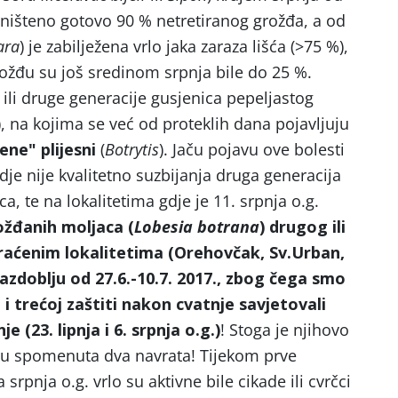
 uništeno gotovo 90 % netretiranog grožđa, a od
ara
) je zabilježena vrlo jaka zaraza lišća (>75 %),
ožđu su još sredinom srpnja bile do 25 %.
e" ili druge generacije gusjenica pepeljastog
), na kojima se već od proteklih dana pojavljuju
lene
" plijesni
(
Botrytis
). Jaču pojavu ove bolesti
e nije kvalitetno suzbijanja druga generacija
, te na lokalitetima gdje je 11. srpnja o.g.
ožđanih moljaca (
Lobesia botrana
) drugog ili
praćenim lokalitetima (Orehovčak, Sv.Urban,
razdoblju od 27.6.-10.7. 2017., zbog čega smo
i trećoj zaštiti nakon cvatnje savjetovali
 (23. lipnja i 6. srpnja o.g.)
! Stoga je njihovo
i u spomenuta dva navrata! Tijekom prve
rpnja o.g. vrlo su aktivne bile cikade ili cvrčci