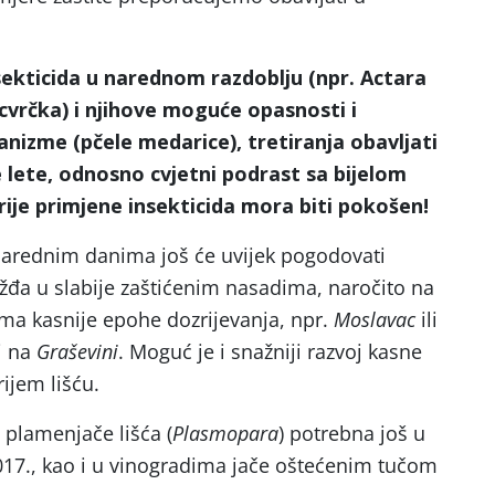
kticida u narednom razdoblju (npr. Actara
cvrčka) i njihove moguće opasnosti i
nizme (pčele medarice), tretiranja obavljati
 lete, odnosno cvjetni podrast sa bijelom
ije primjene insekticida mora biti pokošen!
narednim danima još će uvijek pogodovati
žđa u slabije zaštićenim nasadima, naročito na
a kasnije epohe dozrijevanja, npr.
Moslavac
ili
i na
Graševini
. Moguć je i snažniji razvoj kasne
ijem lišću.
 plamenjače lišća (
Plasmopara
) potrebna još u
7., kao i u vinogradima jače oštećenim tučom