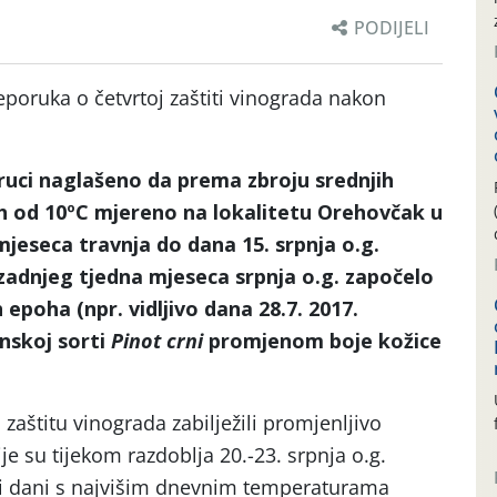
PODIJELI
eporuka o četvrtoj zaštiti vinograda nakon
ruci naglašeno da prema zbroju srednjih
h od 10ºC mjereno na lokalitetu Orehovčak u
jeseca travnja do dana 15. srpnja o.g.
 zadnjeg tjedna mjeseca srpnja o.g. započelo
 epoha (npr. vidljivo dana 28.7. 2017.
nskoj sorti
Pinot crni
promjenom boje kožice
aštitu vinograda zabilježili promjenljivo
e su tijekom razdoblja 20.-23. srpnja o.g.
arni dani s najvišim dnevnim temperaturama