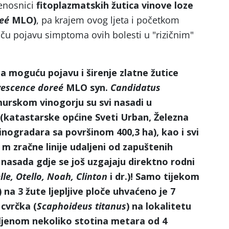
jenosnici
fitoplazmatskih žutica vinove loze
reé
MLO)
, pa krajem ovog ljeta i početkom
ču pojavu simptoma ovih bolesti u "rizičnim"
 na moguću pojavu i širenje zlatne žutice
vescence doreé
MLO syn.
Candidatus
urskom vinogorju su svi nasadi u
(katastarske općine Sveti Urban, Železna
inogradara sa površinom 400,3 ha), kao i svi
 m zračne linije udaljeni od zapuštenih
nasada gdje se još uzgajaju direktno rodni
lle, Otello, Noah, Clinton
i dr.)! Samo tijekom
) na 3 žute ljepljive ploče uhvaćeno je 7
cvrčka (
Scaphoideus titanus
) na lokalitetu
ljenom nekoliko stotina metara od 4