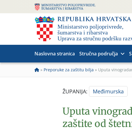
Naslovna stranica
Stručna područja
S
»
Preporuke za zaštitu bilja
»
Uputa vinogradar
ŽUPANIJA:
Međimurska
Uputa vinogra
zaštite od štet