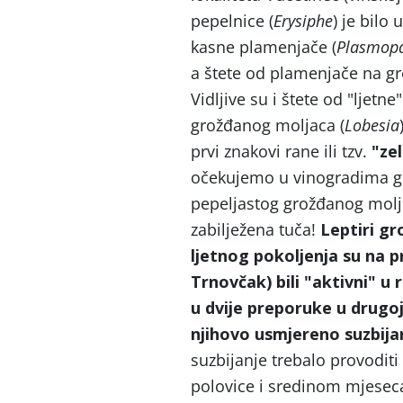
pepelnice (
Erysiphe
) je bilo
kasne plamenjače (
Plasmop
a štete od plamenjače na gr
Vidljive su i štete od "ljetn
grožđanog moljaca (
Lobesia
prvi znakovi rane ili tzv.
"ze
očekujemo u vinogradima gdj
pepeljastog grožđanog moljca
zabilježena tuča!
Leptiri gr
ljetnog pokoljenja su na 
Trnovčak) bili "aktivni" u 
u dvije preporuke u drugoj 
njihovo usmjereno suzbijanje
suzbijanje trebalo provodit
polovice i sredinom mjeseca s