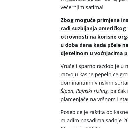
večernjim satima!
Zbog moguće primjene inse
radi suzbijanja američkog 
otrovnosti na korisne orga
u doba dana kada pčele ne
djetelinom u voćnjacima pr
Vruće i sparno razdoblje u 
razvoju kasne pepelnice gro
dominantnim vinskim sortam
Šipon
,
Rajnski rizling,
pa čak 
plamenjače na vršnom i star
Posebice je zaštita od kasne
mladim nasadima sadnje 201