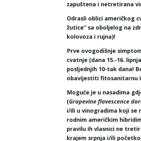
zapuštena i netretirana v
Odrasli oblici američkog cv
žutice“ sa oboljelog na zd
kolovoza i rujna)!
Prve ovogodišnje simptome
cvatnje (dana 15.-16. lipnj
posljednjih 10-tak dana! B
obavijestiti fitosanitarnu i
Moguće je u nasadima gdje
(
Grapevine flavescence do
i/ili u vinogradima koji se
rodnim američkim hibridi
pravilu ih vlasnici ne tret
krajem srpnja i/ili početk