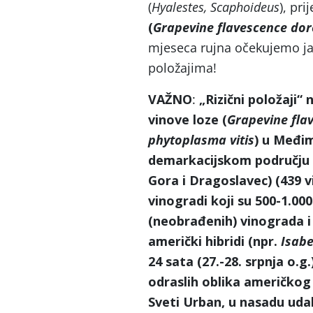
(
Hyalestes, Scaphoideus
), pri
(
Grapevine flavescence do
mjeseca rujna očekujemo ja
položajima!
VAŽNO
:
„Rizični položaji“
vinove loze (
Grapevine fla
phytoplasma vitis
) u Međim
demarkacijskom području 
Gora i Dragoslavec) (439 v
vinogradi koji su 500-1.000
(neobrađenih) vinograda i 
američki hibridi (npr.
Isabe
24 sata (27.-28. srpnja o.g.
odraslih oblika američkog 
Sveti Urban, u nasadu uda