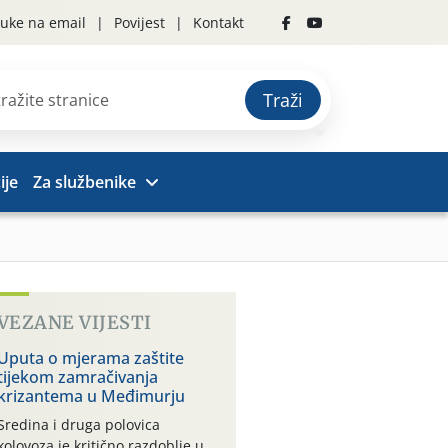
uke na email
Povijest
Kontakt
Traži
ije
Za službenike
.
VEZANE VIJESTI
Uputa o mjerama zaštite
tijekom zamračivanja
krizantema u Međimurju
Sredina i druga polovica
kolovoza je kritično razdoblje u