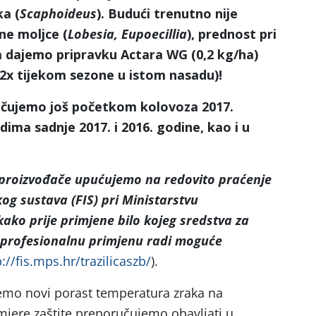
ka (
Scaphoideus
). Budući trenutno nije
ne moljce (
Lobesia, Eupoecillia
), prednost pri
ka dajemo pripravku Actara WG (0,2 kg/ha)
 2x tijekom sezone u istom nasadu)!
čujemo još početkom kolovoza 2017.
dima sadnje 2017. i 2016. godine, kao i u
 proizvođače upućujemo na
redovito praćenje
og sustava (FIS) pri Ministarstvu
kako prije primjene bilo kojeg sredstva za
a profesionalnu primjenu radi moguće
p://fis.mps.hr/trazilicaszb/
).
mo novi porast temperatura zraka na
 mjere zaštite preporučujemo obavljati u