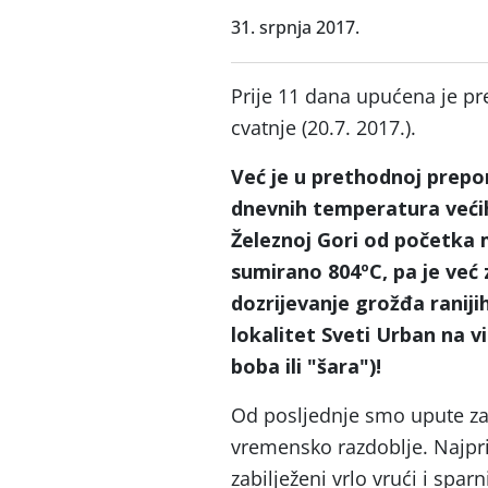
31. srpnja 2017.
Prije 11 dana upućena je pr
cvatnje (20.7. 2017.).
Već je u prethodnoj prepo
dnevnih temperatura veći
Železnoj Gori od početka m
sumirano 804ºC, pa je već
dozrijevanje grožđa ranijih
lokalitet Sveti Urban na vi
boba ili "šara")!
Od posljednje smo upute za z
vremensko razdoblje. Najprij
zabilježeni vrlo vrući i sp