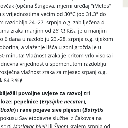
novčak (općina Štrigova, mjerni uređaj "iMetos"
) s vrijednostima većim od 30°C (od 31,3° do
 razdoblja 24.-27. srpnja o.g. zabilježena 4
ama zraka manjim od 26°C! Kiša je u manjim
 6 dana u razdoblju 23.-28. srpnja o.g. tijekom
borina, a vlaženje lišća u zoni grožđa je u
50 minuta! Vlažnost zraka je pritom vrlo visoka i
a dnevna vrijednost u spomenutom razdoblju
rosječna vlažnost zraka za mjesec srpanj o.g.
k 84,3 %)!
lježili povoljne uvjete za razvoj tri
loze: pepelnice (
Erysiphe necator
),
ticola
) i rane pojave sive plijesni (
Botrytis
pokusu Savjetodavne službe iz Čakovca na
 sorti
Moslavac bijeli
ili
Šipon
) krajem srpnja od