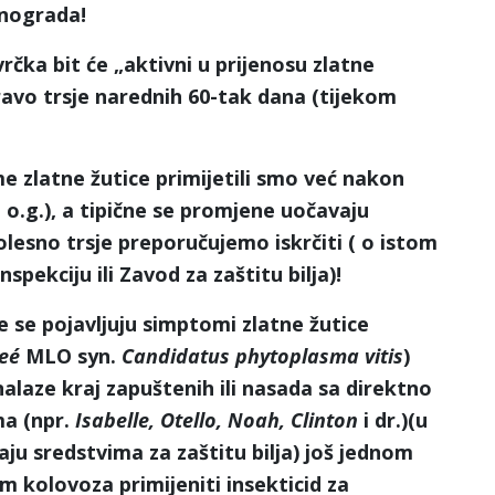
inograda!
rčka bit će „aktivni u prijenosu zlatne
ravo trsje narednih 60-tak dana (tijekom
 zlatne žutice primijetili smo već nakon
a o.g.), a tipične se promjene uočavaju
olesno trsje preporučujemo iskrčiti ( o istom
nspekciju ili Zavod za zaštitu bilja)!
 se pojavljuju simptomi zlatne žutice
reé
MLO syn.
Candidatus phytoplasma vitis
)
 nalaze kraj zapuštenih ili nasada sa direktno
ma (npr.
Isabelle, Otello, Noah, Clinton
i dr.)(u
iraju sredstvima za zaštitu bilja) još jednom
om kolovoza primijeniti insekticid za