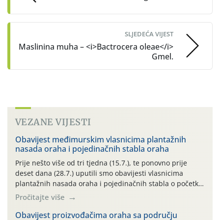
SLJEDEĆA VIJEST
Maslinina muha – <i>Bactrocera oleae</i>
Gmel.
VEZANE VIJESTI
Obavijest međimurskim vlasnicima plantažnih
nasada oraha i pojedinačnih stabla oraha
Prije nešto više od tri tjedna (15.7.), te ponovno prije
deset dana (28.7.) uputili smo obavijesti vlasnicima
plantažnih nasada oraha i pojedinačnih stabla o početku
leta i ovogodišnjoj potrebi usmjerenog suzbijanja
Pročitajte više
orahove muhe (Rhagoletis completa)! Već dvanaest dana
traje drugi ovogodišnji “toplinski udar”, koji naročito
Obavijest proizvođačima oraha sa području