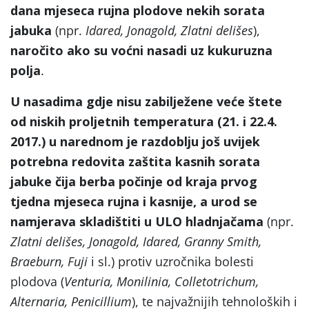
dana mjeseca rujna plodove nekih sorata
jabuka
(npr.
Idared, Jonagold, Zlatni delišes
),
naročito ako su voćni nasadi uz kukuruzna
polja
.
U nasadima gdje nisu zabilježene veće štete
od niskih proljetnih temperatura (21. i 22.4.
2017.) u narednom je razdoblju još uvijek
potrebna redovita zaštita kasnih sorata
jabuke čija berba počinje od kraja prvog
tjedna mjeseca rujna i kasnije, a urod se
namjerava skladištiti u ULO hladnjačama
(npr.
Zlatni delišes, Jonagold, Idared, Granny Smith,
Braeburn, Fuji
i sl.) protiv uzročnika bolesti
plodova (
Venturia, Monilinia, Colletotrichum,
Alternaria, Penicillium
), te najvažnijih tehnoloških i