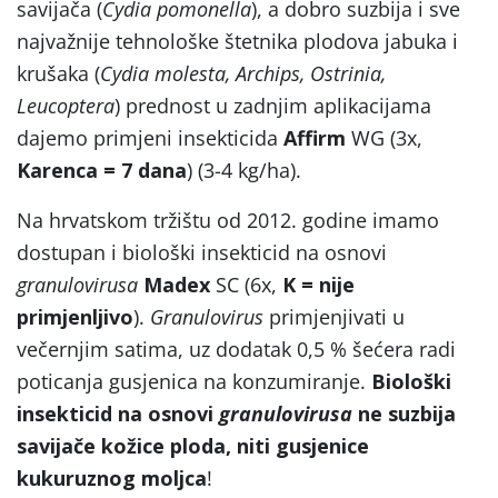
savijača (
Cydia pomonella
), a dobro suzbija i sve
najvažnije tehnološke štetnika plodova jabuka i
krušaka (
Cydia molesta, Archips, Ostrinia,
Leucoptera
) prednost u zadnjim aplikacijama
dajemo primjeni insekticida
Affirm
WG (3x,
Karenca = 7 dana
) (3-4 kg/ha).
Na hrvatskom tržištu od 2012. godine imamo
dostupan i biološki insekticid na osnovi
granulovirusa
Madex
SC (6x,
K = nije
primjenljivo
).
Granulovirus
primjenjivati u
večernjim satima, uz dodatak 0,5 % šećera radi
poticanja gusjenica na konzumiranje.
Biološki
insekticid na osnovi
granulovirusa
ne suzbija
savijače kožice ploda, niti gusjenice
kukuruznog moljca
!