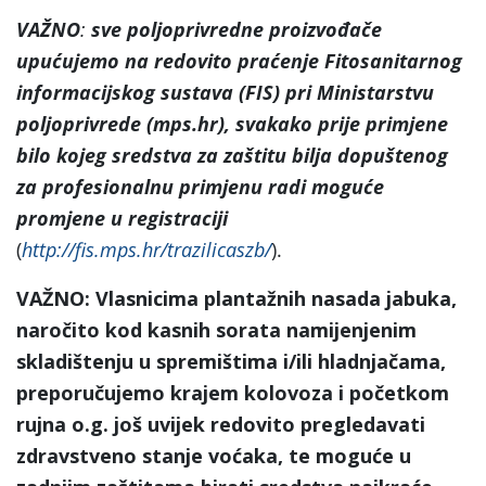
VAŽNO
:
sve poljoprivredne proizvođače
upućujemo na
redovito praćenje Fitosanitarnog
informacijskog sustava (FIS) pri Ministarstvu
poljoprivrede (mps.hr), svakako prije primjene
bilo kojeg sredstva za zaštitu bilja dopuštenog
za profesionalnu primjenu radi moguće
promjene u registraciji
(
http://fis.mps.hr/trazilicaszb/
).
VAŽNO: Vlasnicima plantažnih nasada jabuka,
naročito kod kasnih sorata namijenjenim
skladištenju u spremištima i/ili hladnjačama,
preporučujemo krajem kolovoza i početkom
rujna o.g. još uvijek redovito pregledavati
zdravstveno stanje voćaka, te moguće u