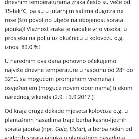
dnevnim temperaturama zraka često su veće od
15-tak°C, pa su u jutarnjim satima dugotrajne
rose (što povoljno utječe na obojenost sorata
jabuka)! Vlažnost zraka je nadalje vrlo visoka, u
prosjeku na polju uz okućnicu u kolovozu o.g.
iznosi 83,0 %!
U narednim dva dana ponovno očekujemo
najviše dnevne temperature u rasponu od 28° do
32°C, sa mogućom promjenom vremena i
osvježenjem (moguće novim oborinama) tijekom
narednog vikenda (2.9. i 3.9.2017.)!
Od kraja druge dekade mjeseca kolovoza o.g. u
plantažnim nasadima traje berba kasno-ljetnih
sorata jabuka (npr.
Gala, Elstar
), a berba nekih od
vodećih sorata jabuka u plantažnim nasadima