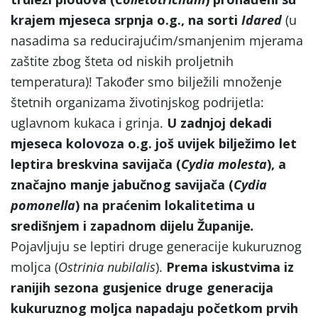
krajem mjeseca srpnja o.g., na sorti
Idared
(u
nasadima sa reducirajućim/smanjenim mjerama
zaštite zbog šteta od niskih proljetnih
temperatura)! Također smo bilježili množenje
štetnih organizama životinjskog podrijetla:
uglavnom kukaca i grinja.
U zadnjoj dekadi
mjeseca kolovoza o.g. još uvijek bilježimo let
leptira breskvina savijača (
Cydia molesta
), a
značajno manje jabučnog savijača (
Cydia
pomonella
) na praćenim lokalitetima u
središnjem i zapadnom dijelu Županije
.
Pojavljuju se leptiri druge generacije kukuruznog
moljca (
Ostrinia nubilalis
).
Prema iskustvima iz
ranijih sezona gusjenice druge generacija
kukuruznog moljca napadaju početkom prvih