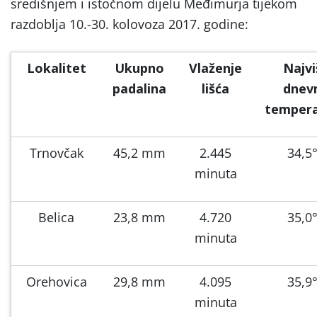
središnjem i istočnom dijelu Međimurja tijekom
razdoblja 10.-30. kolovoza 2017. godine:
Lokalitet
Ukupno
Vlaženje
Najvi
padalina
lišća
dnev
temper
Trnovčak
45,2 mm
2.445
34,5
minuta
Belica
23,8 mm
4.720
35,0
minuta
Orehovica
29,8 mm
4.095
35,9
minuta