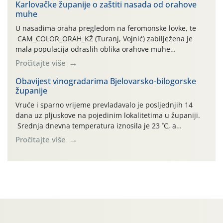
Karlovačke županije o zaštiti nasada od orahove
izražen zadnja šest dana (31.7.-05.8.), jer najviše
muhe
temperature zraka svakodnevno […]
U nasadima oraha pregledom na feromonske lovke, te
CAM_COLOR_ORAH_KŽ (Turanj, Vojnić) zabilježena je
mala populacija odraslih oblika orahove muhe
(Rhagoletis completa). Niska brojnost može se objasniti
Pročitajte više
činjenicom da je riječ o mladim nasadima s vrlo malim
urodom, što je povezano i s manjim brojem prezimjelih
Obavijest vinogradarima Bjelovarsko-bilogorske
županije
jedinki. U starijim nasadima, na žutim ljepljivim Rebell
pločama s […]
Vruće i sparno vrijeme prevladavalo je posljednjih 14
dana uz pljuskove na pojedinim lokalitetima u županiji.
Srednja dnevna temperatura iznosila je 23 ˚C, a
maksimalne su posljednjih dana dosezale do 35 ˚C.
Pročitajte više
Simptome plamenjače vinove loze (Plasmoparas
viticola) vidljivi su na zapercima i vršnom mladom lišću.
Kako bi i dalje održali zdravu lisnu masu u zaštiti je
moguće […]