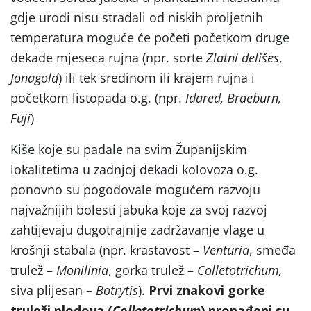
gdje urodi nisu stradali od niskih proljetnih
temperatura moguće će početi početkom druge
dekade mjeseca rujna (npr. sorte
Zlatni delišes
,
Jonagold
) ili tek sredinom ili krajem rujna i
početkom listopada o.g. (npr.
Idared, Braeburn,
Fuji
)
Kiše koje su padale na svim Županijskim
lokalitetima u zadnjoj dekadi kolovoza o.g.
ponovno su pogodovale mogućem razvoju
najvažnijih bolesti jabuka koje za svoj razvoj
zahtijevaju dugotrajnije zadržavanje vlage u
krošnji stabala (npr. krastavost –
Venturia
, smeđa
trulež –
Monilinia
, gorka trulež –
Colletotrichum,
siva plijesan
– Botrytis
).
Prvi znakovi gorke
truleži plodova (
Colletotrichum
) pronađeni su