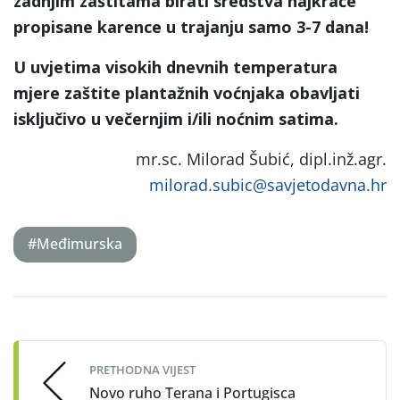
zadnjim zaštitama birati sredstva najkraće
propisane karence u trajanju samo 3-7 dana!
U uvjetima visokih dnevnih temperatura
mjere zaštite plantažnih voćnjaka obavljati
isključivo u večernjim i/ili noćnim satima.
mr.sc. Milorad Šubić, dipl.inž.agr.
milorad.subic@savjetodavna.hr
#Međimurska
Post
navigation
PRETHODNA VIJEST
Novo ruho Terana i Portugisca