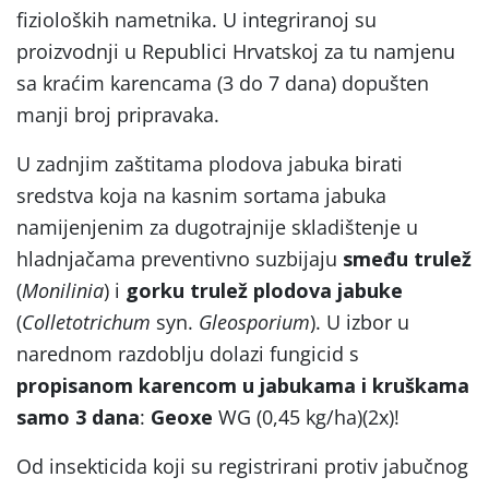
fizioloških nametnika. U integriranoj su
proizvodnji u Republici Hrvatskoj za tu namjenu
sa kraćim karencama (3 do 7 dana) dopušten
manji broj pripravaka.
U zadnjim zaštitama plodova jabuka birati
sredstva koja na kasnim sortama jabuka
namijenjenim za dugotrajnije skladištenje u
hladnjačama preventivno suzbijaju
smeđu trulež
(
Monilinia
) i
gorku trulež plodova jabuke
(
Colletotrichum
syn.
Gleosporium
). U izbor u
narednom razdoblju dolazi fungicid s
propisanom karencom u jabukama i kruškama
samo 3 dana
:
Geoxe
WG (0,45 kg/ha)(2x)!
Od insekticida koji su registrirani protiv jabučnog