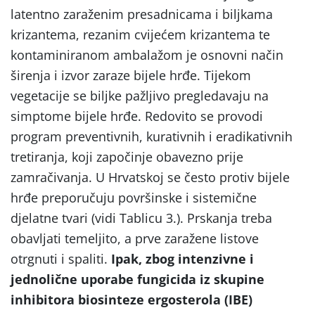
latentno zaraženim presadnicama i biljkama
krizantema, rezanim cvijećem krizantema te
kontaminiranom ambalažom je osnovni način
širenja i izvor zaraze bijele hrđe. Tijekom
vegetacije se biljke pažljivo pregledavaju na
simptome bijele hrđe. Redovito se provodi
program preventivnih, kurativnih i eradikativnih
tretiranja, koji započinje obavezno prije
zamračivanja. U Hrvatskoj se često protiv bijele
hrđe preporučuju površinske i sistemične
djelatne tvari (vidi Tablicu 3.). Prskanja treba
obavljati temeljito, a prve zaražene listove
otrgnuti i spaliti.
Ipak, zbog intenzivne i
jednolične uporabe fungicida iz skupine
inhibitora biosinteze ergosterola
(IBE)