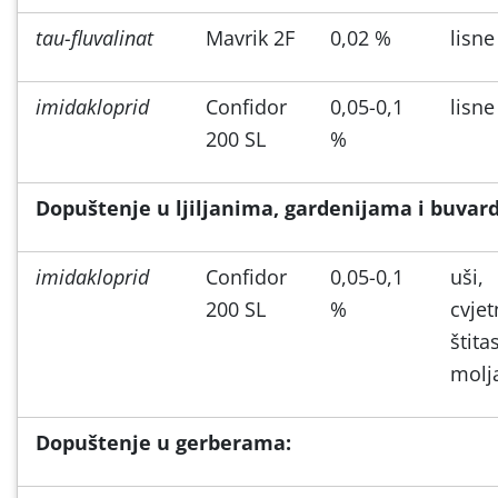
tau-fluvalinat
Mavrik 2F
0,02 %
lisne
imidakloprid
Confidor
0,05-0,1
lisne
200 SL
%
Dopuštenje u ljiljanima, gardenijama i buvardi
imidakloprid
Confidor
0,05-0,1
uši,
200 SL
%
cvjet
štitas
molj
Dopuštenje u gerberama: