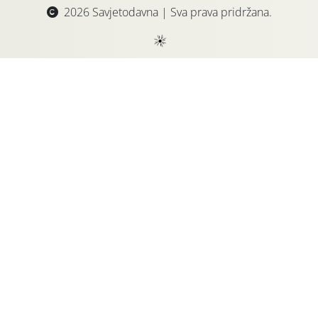
2026 Savjetodavna | Sva prava pridržana.