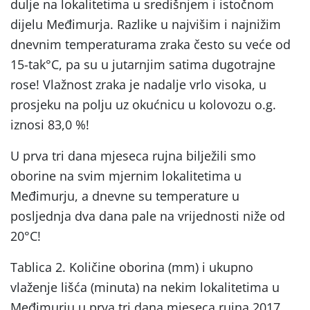
dulje na lokalitetima u središnjem i istočnom
dijelu Međimurja. Razlike u najvišim i najnižim
dnevnim temperaturama zraka često su veće od
15-tak°C, pa su u jutarnjim satima dugotrajne
rose! Vlažnost zraka je nadalje vrlo visoka, u
prosjeku na polju uz okućnicu u kolovozu o.g.
iznosi 83,0 %!
U prva tri dana mjeseca rujna bilježili smo
oborine na svim mjernim lokalitetima u
Međimurju, a dnevne su temperature u
posljednja dva dana pale na vrijednosti niže od
20°C!
Tablica 2. Količine oborina (mm) i ukupno
vlaženje lišća (minuta) na nekim lokalitetima u
Međimurju u prva tri dana mjeseca rujna 2017.