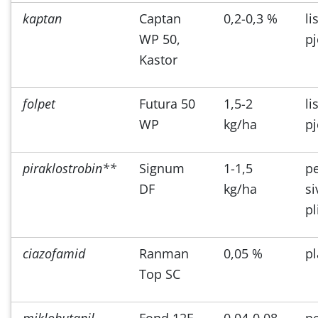
kaptan
Captan
0,2-0,3 %
li
WP 50,
pj
Kastor
folpet
Futura 50
1,5-2
li
WP
kg/ha
pj
piraklostrobin**
Signum
1-1,5
pe
DF
kg/ha
si
pl
ciazofamid
Ranman
0,05 %
p
Top SC
miklobutanil
Fond 12E
0,04-0,08
pe