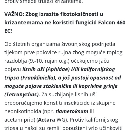
protiv smeđe truleži krizantema.
VAŽNO: Zbog izrazite fitotoksičnosti u
krizantemama ne koristiti fungicid Falcon 460
EC!
Od štetnih organizama životinjskog podrijetla
tijekom prve polovice rujna zbog moguće toplog
razdoblja (9.-10. rujan o.g.) očekujemo jaču
pojavu
lisnih uši (Aphidae) i/ili kalifornijskog
tripsa (Frankliniella), a još postoji opasnost od
moguće pojave stakleničke ili koprivine grinje
(Tetranychus).
Za suzbijanje lisnih uši
preporučujemo koristiti insekticide iz skupine
neonikotinoida (npr.
tiametoksam
ili
acetamiprid) (
Actara
WG). Protiv kalifornijskog
tripsa u našoj su zemlji dopušteni vrlo učinkoviti