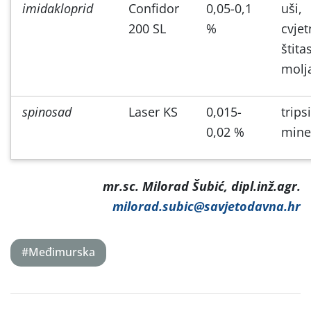
imidakloprid
Confidor
0,05-0,1
uši,
200 SL
%
cvjet
štitas
molj
spinosad
Laser KS
0,015-
tripsi
0,02 %
mine
mr.sc. Milorad Šubić, dipl.inž.agr.
milorad.subic@savjetodavna.hr
#Međimurska
Post