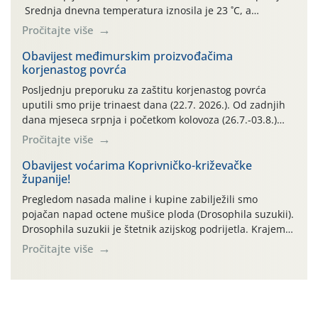
Srednja dnevna temperatura iznosila je 23 ˚C, a
maksimalne su posljednjih dana dosezale do 35 ˚C.
Pročitajte više
Simptome plamenjače vinove loze (Plasmoparas
viticola) vidljivi su na zapercima i vršnom mladom lišću.
Obavijest međimurskim proizvođačima
korjenastog povrća
Kako bi i dalje održali zdravu lisnu masu u zaštiti je
moguće […]
Posljednju preporuku za zaštitu korjenastog povrća
uputili smo prije trinaest dana (22.7. 2026.). Od zadnjih
dana mjeseca srpnja i početkom kolovoza (26.7.-03.8.)
traje izuzetno nepovoljno meteorološko razdoblje za rast
Pročitajte više
i razvoj korjenastog povrća: najviše dnevne temperature
zraka zadnjih su devet dana u rasponu 30,7°-38,0°C!
Obavijest voćarima Koprivničko-križevačke
županije!
Drugi ovogodišnji “toplinski udar” naročito je izražen
zadnja četiri dana (31.7.-03.8.), […]
Pregledom nasada maline i kupine zabilježili smo
pojačan napad octene mušice ploda (Drosophila suzukii).
Drosophila suzukii je štetnik azijskog podrijetla. Krajem
2010. godine prvi puta je registriran u Hrvatskoj, a u
Pročitajte više
rujnu 2016. godine na našem su području zabilježene
gospodarski važne štete. Riječ je o štetniku vrlo sličnom
dobro poznatoj vinskoj mušici, no za razliku […]