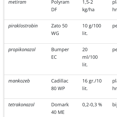
metiram
Polyram
1,5-2
p
DF
kg/ha
h
piraklostrobin
Zato 50
10 g/100
p
WG
lit.
propikonazol
Bumper
20
p
EC
ml/100
lit.
mankozeb
Cadillac
16 gr./10
p
80 WP
lit.
h
tetrakonazol
Domark
0,2-0,3 %
bi
40 ME