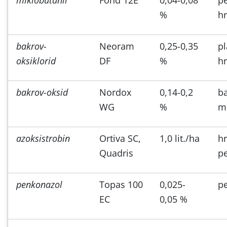
%
h
bakrov-
Neoram
0,25-0,35
p
oksiklorid
DF
%
h
bakrov-oksid
Nordox
0,14-0,2
ba
WG
%
m
azoksistrobin
Ortiva SC,
1,0 lit./ha
hr
Quadris
p
penkonazol
Topas 100
0,025-
p
EC
0,05 %