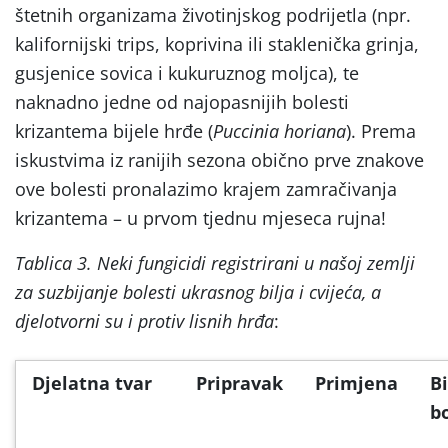
štetnih organizama životinjskog podrijetla (npr.
kalifornijski trips, koprivina ili staklenička grinja,
gusjenice sovica i kukuruznog moljca), te
naknadno jedne od najopasnijih bolesti
krizantema bijele hrđe (
Puccinia horiana
). Prema
iskustvima iz ranijih sezona obično prve znakove
ove bolesti pronalazimo krajem zamračivanja
krizantema – u prvom tjednu mjeseca rujna!
Tablica 3. Neki fungicidi registrirani u našoj zemlji
za suzbijanje bolesti ukrasnog bilja i cvijeća, a
djelotvorni su i protiv lisnih hrđa
:
Djelatna tvar
Pripravak
Primjena
Bi
bo