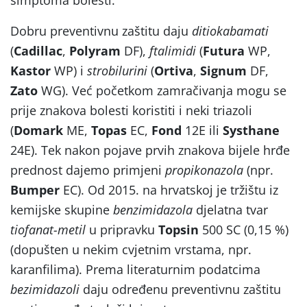
Dobru preventivnu zaštitu daju
ditiokabamati
(
Cadillac
,
Polyram
DF),
ftalimidi
(
Futura
WP,
Kastor
WP) i
strobilurini
(
Ortiva
,
Signum
DF,
Zato
WG). Već početkom zamračivanja mogu se
prije znakova bolesti koristiti i neki triazoli
(
Domark
ME,
Topas
EC,
Fond
12E ili
Systhane
24E). Tek nakon pojave prvih znakova bijele hrđe
prednost dajemo primjeni
propikonazola
(npr.
Bumper
EC). Od 2015. na hrvatskoj je tržištu iz
kemijske skupine
benzimidazola
djelatna tvar
tiofanat-metil
u pripravku
Topsin
500 SC (0,15 %)
(dopušten u nekim cvjetnim vrstama, npr.
karanfilima). Prema literaturnim podatcima
bezimidazoli
daju određenu preventivnu zaštitu