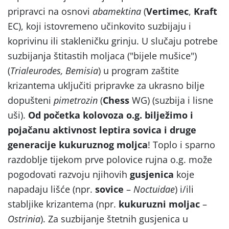
pripravci na osnovi
abamektina
(
Vertimec
,
Kraft
EC), koji istovremeno učinkovito suzbijaju i
koprivinu ili stakleničku grinju. U slučaju potrebe
suzbijanja štitastih moljaca ("bijele mušice")
(
Trialeurodes, Bemisia
) u program zaštite
krizantema uključiti pripravke za ukrasno bilje
dopušteni
pimetrozin
(
Chess
WG) (suzbija i lisne
uši).
Od početka kolovoza o.g. bilježimo i
pojačanu aktivnost leptira sovica i druge
generacije kukuruznog moljca
! Toplo i sparno
razdoblje tijekom prve polovice rujna o.g. može
pogodovati razvoju njihovih
gusjenica
koje
napadaju lišće (npr.
sovice
–
Noctuidae
) i/ili
stabljike krizantema (npr.
kukuruzni
moljac
–
Ostrinia
). Za suzbijanje štetnih gusjenica u