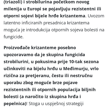
(triazoli
) i strobilurina
početkom novog
milenija u Europi se pojavljuju rezistentni ili
otporni sojevi bijele hrđe krizantema
. Uvozom
latentno inficiranih presadnica krizantema
moguća je introdukcija otpornih sojeva bolesti na
fungicide.
Proizvođače krizanteme posebno
upozoravamo da je skupina fungicida
strobilurini
, u pokusima prije 10-tak sezona
učinkoviti na bijelu hrđu u Međimurju, vrlo
rizična za pretjeranu, čestu ili nestručnu
uporabu zbog moguće brze pojave
rezistentnih ili otpornih populacija biljnih
bolesti (a naročito iz skupina hrđa i
pepelnica)
! Stoga u uspješnoj strategiji