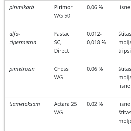
pirimikarb
Pirimor
0,06 %
lisne
WG 50
alfa-
Fastac
0,012-
štitas
cipermetrin
SC,
0,018 %
molj
Direct
tripsi
pimetrozin
Chess
0,06 %
štitas
WG
molj
lisne
tiametoksam
Actara 25
0,02 %
lisne
WG
štitas
molj