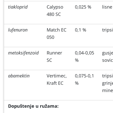
tiakloprid
Calypso
0,025 %
lisne
480 SC
lufenuron
Match EC
0,1 %
tripsi
050
metoksifenzoid
Runner
0,04-0,05
gusj
SC
%
sovi
abamektin
Vertimec,
0,075-0,1
tripsi
Kraft EC
%
grinj
mine
Dopuštenje u ružama: