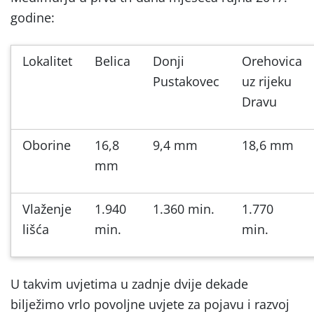
godine:
Lokalitet
Belica
Donji
Orehovica
Pustakovec
uz rijeku
Dravu
Oborine
16,8
9,4 mm
18,6 mm
mm
Vlaženje
1.940
1.360 min.
1.770
lišća
min.
min.
U takvim uvjetima u zadnje dvije dekade
bilježimo vrlo povoljne uvjete za pojavu i razvoj