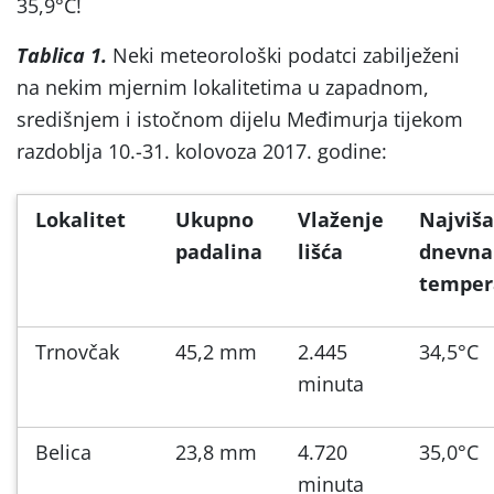
35,9°C!
Tablica 1.
Neki meteorološki podatci zabilježeni
na nekim mjernim lokalitetima u zapadnom,
središnjem i istočnom dijelu Međimurja tijekom
razdoblja 10.-31. kolovoza 2017. godine:
Lokalitet
Ukupno
Vlaženje
Najviša
padalina
lišća
dnevna
temper
Trnovčak
45,2 mm
2.445
34,5°C
minuta
Belica
23,8 mm
4.720
35,0°C
minuta