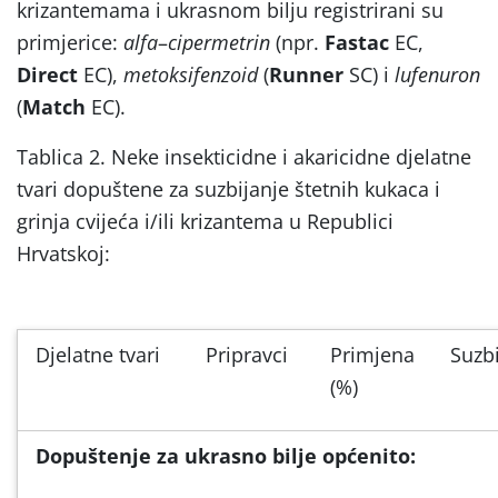
krizantemama i ukrasnom bilju registrirani su
primjerice:
alfa
–
cipermetrin
(npr.
Fastac
EC,
Direct
EC),
metoksifenzoid
(
Runner
SC) i
lufenuron
(
Match
EC).
Tablica 2. Neke insekticidne i akaricidne djelatne
tvari dopuštene za suzbijanje štetnih kukaca i
grinja cvijeća i/ili krizantema u Republici
Hrvatskoj:
Djelatne tvari
Pripravci
Primjena
Suzbi
(%)
Dopuštenje za ukrasno bilje općenito: