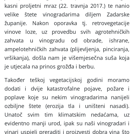
kasni proljetni mraz (22. travnja 2017.) te nanio
velike štete vinogradarima diljem Zadarske
županije. Nakon oporavka tj. retrovegetacije
vinove loze, uz provedbu svih agrotehničkih
zahvata u vinogradu od obrade, ishrane,
ampelotehničkih zahvata (plijevljenja, pinciranja,
vršikanja), došla nam je višemjesečna suša koja
je utjecala na prinos grožđa i berbu.
Također teškoj vegetacijskoj godini moramo
dodati i dvije katastrofalne pojave, požare i
poplave koje su nekim vinogradarima nanijeli
ozbiljne štete (erozija tla i uništeni nasadi).
Unatoč svim tim klimatskim nedaćama, uz
evidentno manji urod, ipak su naši vinogradari i
vinari uspjeli preraditi i proizvesti dobra vina što