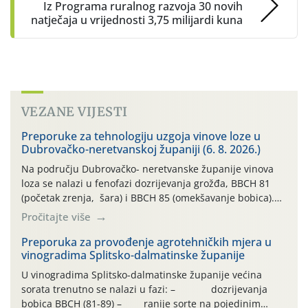
Iz Programa ruralnog razvoja 30 novih
natječaja u vrijednosti 3,75 milijardi kuna
VEZANE VIJESTI
Preporuke za tehnologiju uzgoja vinove loze u
Dubrovačko-neretvanskoj županiji (6. 8. 2026.)
Na području Dubrovačko- neretvanske županije vinova
loza se nalazi u fenofazi dozrijevanja grožđa, BBCH 81
(početak zrenja, šara) i BBCH 85 (omekšavanje bobica).
Vinova loza, ovu godinu, prolazi kroz dugotrajno sušno i
Pročitajte više
vrlo vruće razdoblje, bez oborina ili vrlo malo , što
otežava normalan razvoj i sintezu kemijskih spojeva kako
Preporuka za provođenje agrotehničkih mjera u
vinogradima Splitsko-dalmatinske županije
bi se dobila vrhunska sirovina. […]
U vinogradima Splitsko-dalmatinske županije većina
sorata trenutno se nalazi u fazi: – dozrijevanja
bobica BBCH (81-89) – ranije sorte na pojedinim