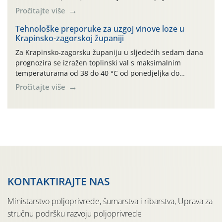
lokalitetima već su dozrele te su spremne za berbu Zbog
Pročitajte više
visokih temperatura i dugotrajnog izostanka oborina
razvoj vinove loze odvija se uredno, a zdravstveno stanje
Tehnološke preporuke za uzgoj vinove loze u
Krapinsko-zagorskoj županiji
većine vinograda je dobro. Srednje dnevne temperature
zraka […]
Za Krapinsko-zagorsku županiju u sljedećih sedam dana
prognozira se izražen toplinski val s maksimalnim
temperaturama od 38 do 40 °C od ponedjeljka do
četvrtka, uz povećan rizik od toplinskog stresa za vinovu
Pročitajte više
lozu. U petak i subotu očekuje se osvježenje uz
mogućnost lokalnih grmljavinskih pljuskova. Za regiju
izdano je i crveno upozorenje na ekstremno visoke […]
KONTAKTIRAJTE NAS
Ministarstvo poljoprivrede, šumarstva i ribarstva, Uprava za
stručnu podršku razvoju poljoprivrede