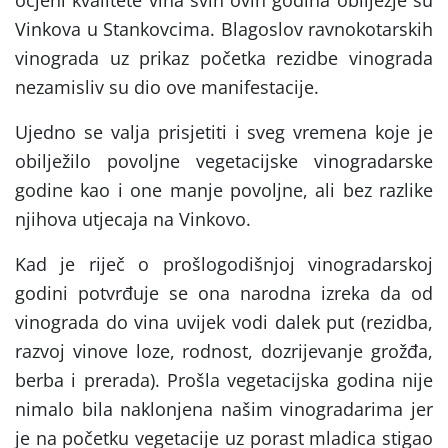
ocjeni kvalitete vina svih ovih godina obilježje su
Vinkova u Stankovcima. Blagoslov ravnokotarskih
vinograda uz prikaz početka rezidbe vinograda
nezamisliv su dio ove manifestacije.
Ujedno se valja prisjetiti i sveg vremena koje je
obilježilo povoljne vegetacijske vinogradarske
godine kao i one manje povoljne, ali bez razlike
njihova utjecaja na Vinkovo.
Kad je riječ o prošlogodišnjoj vinogradarskoj
godini potvrđuje se ona narodna izreka da od
vinograda do vina uvijek vodi dalek put (rezidba,
razvoj vinove loze, rodnost, dozrijevanje grožđa,
berba i prerada). Prošla vegetacijska godina nije
nimalo bila naklonjena našim vinogradarima jer
je na početku vegetacije uz porast mladica stigao