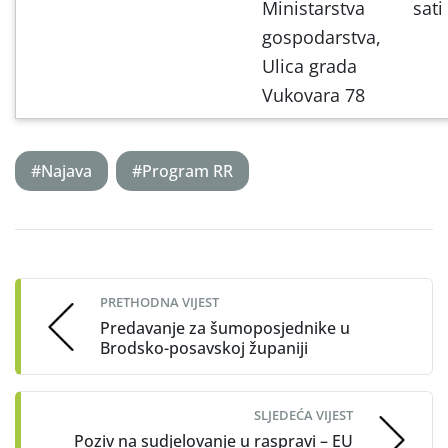
Ministarstva
sati
gospodarstva,
Ulica grada
Vukovara 78
#Najava
#Program RR
Post
navigation
PRETHODNA VIJEST
Predavanje za šumoposjednike u
Brodsko-posavskoj županiji
SLJEDEĆA VIJEST
Poziv na sudjelovanje u raspravi – EU