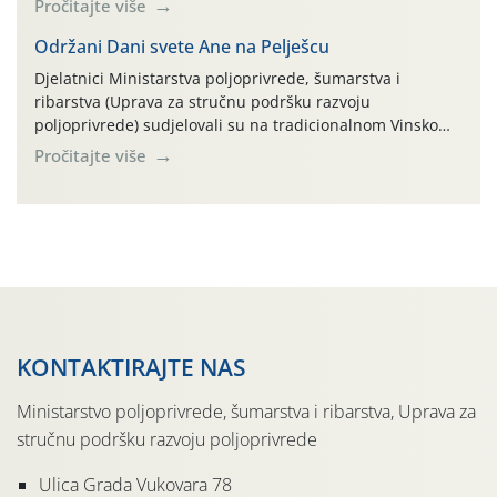
Pročitajte više
parcela ID 2445031) (središnji dio Međimurske županije).
Održani Dani svete Ane na Pelješcu
Djelatnici Ministarstva poljoprivrede, šumarstva i
ribarstva (Uprava za stručnu podršku razvoju
poljoprivrede) sudjelovali su na tradicionalnom Vinskom
forumu, održanom 24.07.2026. godine u Domu vinarske
Pročitajte više
tradicije u Putnikovićima na poluotoku Pelješcu, u
organizaciji PZ Putniković, Zadružni savez Dalmacije,
Udruga Dalmika i općina Ston. Manifestacija, koja se već
sedmu godinu zaredom održava u sklopu proslave Dana
svete […]
KONTAKTIRAJTE NAS
Ministarstvo poljoprivrede, šumarstva i ribarstva, Uprava za
stručnu podršku razvoju poljoprivrede
Ulica Grada Vukovara 78