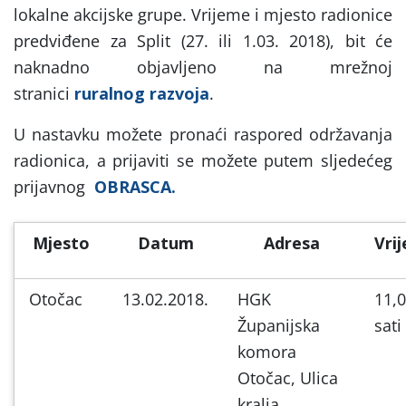
lokalne akcijske grupe. Vrijeme i mjesto radionice
predviđene za Split (27. ili 1.03. 2018), bit će
naknadno objavljeno na mrežnoj
stranici
ruralnog razvoja
.
U nastavku možete pronaći raspored održavanja
radionica, a prijaviti se možete putem sljedećeg
prijavnog
OBRASCA.
Mjesto
Datum
Adresa
Vri
Otočac
13.02.2018.
HGK
11,
Županijska
sati
komora
Otočac, Ulica
kralja