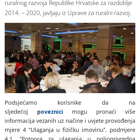
ruralnog razvoja Republike Hrvatske za razdoblje
2014. – 2020, javljaju iz Uprave za ruralni razvoj.
Podsjećamo korisnike da na
sljedećoj
poveznici
mogu pronaći više
informacija vezanih uz načine i uvjete provođenja
mjere 4 “Ulaganja u fizičku imovinu”, podmjere
4.1. “Potpora za ulaganja u poljoprivredna