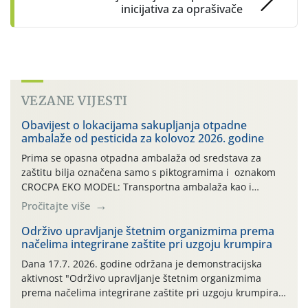
inicijativa za oprašivače
VEZANE VIJESTI
Obavijest o lokacijama sakupljanja otpadne
ambalaže od pesticida za kolovoz 2026. godine
Prima se opasna otpadna ambalaža od sredstava za
zaštitu bilja označena samo s piktogramima i oznakom
CROCPA EKO MODEL: Transportna ambalaža kao i
ambalaža drugih proizvoda koji nisu sredstva za zaštitu
Pročitajte više
bilja (npr. ambalaža od mineralnih gnojiva,) se ne
prihvaća. Korisnicima je osiguran besplatni povrat
Održivo upravljanje štetnim organizmima prema
načelima integrirane zaštite pri uzgoju krumpira
prazne ambalaže isključivo ovih tvrtki: AGROCHEM-MAKS,
AGRONOM, ALBAUGH TKI* (PINUS […]
Dana 17.7. 2026. godine održana je demonstracijska
aktivnost "Održivo upravljanje štetnim organizmima
prema načelima integrirane zaštite pri uzgoju krumpira"
na pokusnom polju "Poredje", kraj naselja Belica (ARKOD