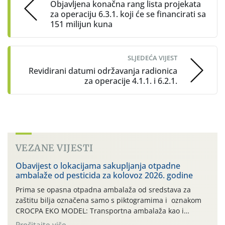
Objavljena konačna rang lista projekata
za operaciju 6.3.1. koji će se financirati sa
151 milijun kuna
SLJEDEĆA VIJEST
Revidirani datumi održavanja radionica
za operacije 4.1.1. i 6.2.1.
VEZANE VIJESTI
Obavijest o lokacijama sakupljanja otpadne
ambalaže od pesticida za kolovoz 2026. godine
Prima se opasna otpadna ambalaža od sredstava za
zaštitu bilja označena samo s piktogramima i oznakom
CROCPA EKO MODEL: Transportna ambalaža kao i
ambalaža drugih proizvoda koji nisu sredstva za zaštitu
Pročitajte više