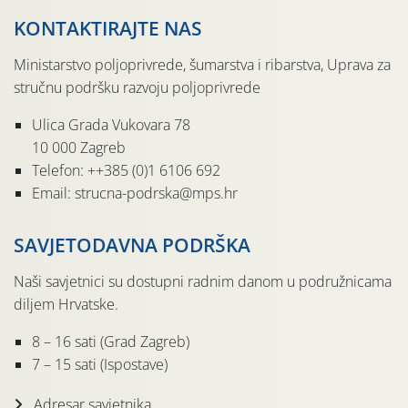
KONTAKTIRAJTE NAS
Ministarstvo poljoprivrede, šumarstva i ribarstva, Uprava za
stručnu podršku razvoju poljoprivrede
Ulica Grada Vukovara 78
10 000 Zagreb
Telefon: ++385 (0)1 6106 692
Email: strucna-podrska@mps.hr
SAVJETODAVNA PODRŠKA
Naši savjetnici su dostupni radnim danom u podružnicama
diljem Hrvatske.
8 – 16 sati (Grad Zagreb)
7 – 15 sati (Ispostave)
Adresar savjetnika