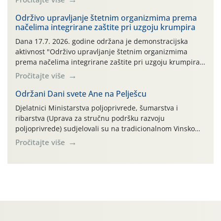
bilja (npr. ambalaža od mineralnih gnojiva,) se ne
prihvaća. Korisnicima je osiguran besplatni povrat
Održivo upravljanje štetnim organizmima prema
načelima integrirane zaštite pri uzgoju krumpira
prazne ambalaže isključivo ovih tvrtki: AGROCHEM-MAKS,
AGRONOM, ALBAUGH TKI* (PINUS […]
Dana 17.7. 2026. godine održana je demonstracijska
aktivnost "Održivo upravljanje štetnim organizmima
prema načelima integrirane zaštite pri uzgoju krumpira"
na pokusnom polju "Poredje", kraj naselja Belica (ARKOD
Pročitajte više
parcela ID 2445031) (središnji dio Međimurske županije).
Održani Dani svete Ane na Pelješcu
Djelatnici Ministarstva poljoprivrede, šumarstva i
ribarstva (Uprava za stručnu podršku razvoju
poljoprivrede) sudjelovali su na tradicionalnom Vinskom
forumu, održanom 24.07.2026. godine u Domu vinarske
Pročitajte više
tradicije u Putnikovićima na poluotoku Pelješcu, u
organizaciji PZ Putniković, Zadružni savez Dalmacije,
Udruga Dalmika i općina Ston. Manifestacija, koja se već
sedmu godinu zaredom održava u sklopu proslave Dana
svete […]