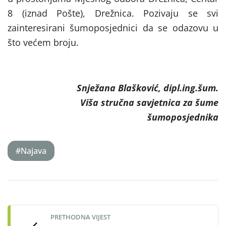
8 (iznad Pošte), Drežnica. Pozivaju se svi
zainteresirani šumoposjednici da se odazovu u
što većem broju.
Snježana Blašković, dipl.ing.šum.
Viša stručna savjetnica za šume
šumoposjednika
#Najava
Post
navigation
PRETHODNA VIJEST