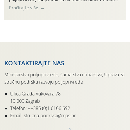
forumu, održanom 24.07.2026. godine u Domu vinarske
Pročitajte više
tradicije u Putnikovićima na poluotoku Pelješcu, u
organizaciji PZ Putniković, Zadružni savez Dalmacije,
Udruga Dalmika i općina Ston. Manifestacija, koja se već
sedmu godinu zaredom održava u sklopu proslave Dana
svete […]
KONTAKTIRAJTE NAS
Ministarstvo poljoprivrede, šumarstva i ribarstva, Uprava za
stručnu podršku razvoju poljoprivrede
Ulica Grada Vukovara 78
10 000 Zagreb
Telefon: ++385 (0)1 6106 692
Email: strucna-podrska@mps.hr