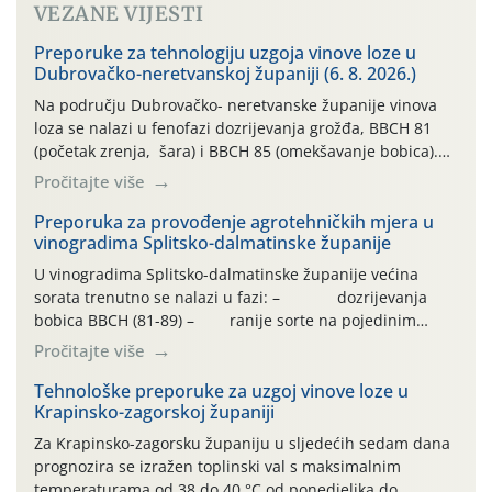
VEZANE VIJESTI
Preporuke za tehnologiju uzgoja vinove loze u
Dubrovačko-neretvanskoj županiji (6. 8. 2026.)
Na području Dubrovačko- neretvanske županije vinova
loza se nalazi u fenofazi dozrijevanja grožđa, BBCH 81
(početak zrenja, šara) i BBCH 85 (omekšavanje bobica).
Vinova loza, ovu godinu, prolazi kroz dugotrajno sušno i
Pročitajte više
vrlo vruće razdoblje, bez oborina ili vrlo malo , što
otežava normalan razvoj i sintezu kemijskih spojeva kako
Preporuka za provođenje agrotehničkih mjera u
vinogradima Splitsko-dalmatinske županije
bi se dobila vrhunska sirovina. […]
U vinogradima Splitsko-dalmatinske županije većina
sorata trenutno se nalazi u fazi: – dozrijevanja
bobica BBCH (81-89) – ranije sorte na pojedinim
lokalitetima već su dozrele te su spremne za berbu Zbog
Pročitajte više
visokih temperatura i dugotrajnog izostanka oborina
razvoj vinove loze odvija se uredno, a zdravstveno stanje
Tehnološke preporuke za uzgoj vinove loze u
Krapinsko-zagorskoj županiji
većine vinograda je dobro. Srednje dnevne temperature
zraka […]
Za Krapinsko-zagorsku županiju u sljedećih sedam dana
prognozira se izražen toplinski val s maksimalnim
temperaturama od 38 do 40 °C od ponedjeljka do