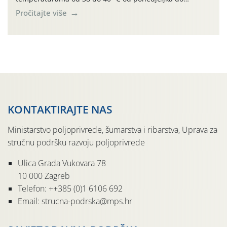
četvrtka, uz povećan rizik od toplinskog stresa za vinovu
Pročitajte više
lozu. U petak i subotu očekuje se osvježenje uz
mogućnost lokalnih grmljavinskih pljuskova. Za regiju
izdano je i crveno upozorenje na ekstremno visoke […]
KONTAKTIRAJTE NAS
Ministarstvo poljoprivrede, šumarstva i ribarstva, Uprava za
stručnu podršku razvoju poljoprivrede
Ulica Grada Vukovara 78
10 000 Zagreb
Telefon: ++385 (0)1 6106 692
Email: strucna-podrska@mps.hr