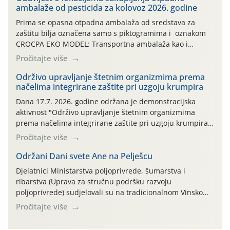
ambalaže od pesticida za kolovoz 2026. godine
Prima se opasna otpadna ambalaža od sredstava za
zaštitu bilja označena samo s piktogramima i oznakom
CROCPA EKO MODEL: Transportna ambalaža kao i
ambalaža drugih proizvoda koji nisu sredstva za zaštitu
Pročitajte više
bilja (npr. ambalaža od mineralnih gnojiva,) se ne
prihvaća. Korisnicima je osiguran besplatni povrat
Održivo upravljanje štetnim organizmima prema
načelima integrirane zaštite pri uzgoju krumpira
prazne ambalaže isključivo ovih tvrtki: AGROCHEM-MAKS,
AGRONOM, ALBAUGH TKI* (PINUS […]
Dana 17.7. 2026. godine održana je demonstracijska
aktivnost "Održivo upravljanje štetnim organizmima
prema načelima integrirane zaštite pri uzgoju krumpira"
na pokusnom polju "Poredje", kraj naselja Belica (ARKOD
Pročitajte više
parcela ID 2445031) (središnji dio Međimurske županije).
Održani Dani svete Ane na Pelješcu
Djelatnici Ministarstva poljoprivrede, šumarstva i
ribarstva (Uprava za stručnu podršku razvoju
poljoprivrede) sudjelovali su na tradicionalnom Vinskom
forumu, održanom 24.07.2026. godine u Domu vinarske
Pročitajte više
tradicije u Putnikovićima na poluotoku Pelješcu, u
organizaciji PZ Putniković, Zadružni savez Dalmacije,