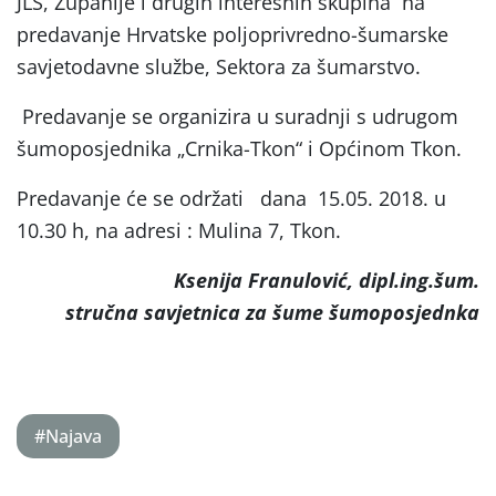
JLS, Županije i drugih interesnih skupina na
predavanje Hrvatske poljoprivredno-šumarske
savjetodavne službe, Sektora za šumarstvo.
Predavanje se organizira u suradnji s udrugom
šumoposjednika „Crnika-Tkon“ i Općinom Tkon.
Predavanje će se održati dana 15.05. 2018. u
10.30 h, na adresi : Mulina 7, Tkon.
Ksenija Franulović, dipl.ing.šum.
stručna savjetnica za šume šumoposjednka
#Najava