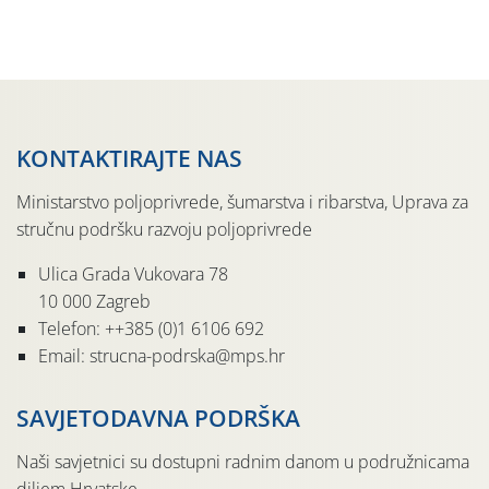
Udruga Dalmika i općina Ston. Manifestacija, koja se već
sedmu godinu zaredom održava u sklopu proslave Dana
svete […]
KONTAKTIRAJTE NAS
Ministarstvo poljoprivrede, šumarstva i ribarstva, Uprava za
stručnu podršku razvoju poljoprivrede
Ulica Grada Vukovara 78
10 000 Zagreb
Telefon: ++385 (0)1 6106 692
Email: strucna-podrska@mps.hr
SAVJETODAVNA PODRŠKA
Naši savjetnici su dostupni radnim danom u podružnicama