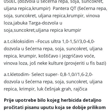
050EC (dozvola u šećerna repa, soja, suncokret,
uljana repica,krumpir) Pantera QT (šećerna repa,
soja, suncokret, uljana repica,krumpir, vinova
loza,jabuka Targa-dozvola u
soja,suncokret,uljana repica krumpir
a.t.cikloksidim –Focus ultra 1,0-1,5//3,0-4,0-
dozvola u šećerna repa, soja, suncokret, uljana
repica, krumpir, koštičavo i jezgričavo voće,
vinova loza, još neke kulture (provjeriti u fis bazi)
a.t.kletodim- Select super- 0,8-1,0//1,6-2,0-
dozvola u šećerna repa, soja, suncokret, uljana
repica, krimpir, luk češnjak grah, rajčica
Prije upotrebe bilo kojeg herbicida detaljno
pročitati pisanu uputu koja se dobije prilikom