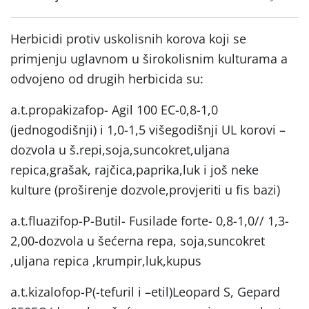
Herbicidi protiv uskolisnih korova koji se
primjenju uglavnom u širokolisnim kulturama a
odvojeno od drugih herbicida su:
a.t.propakizafop- Agil 100 EC-0,8-1,0
(jednogodišnji) i 1,0-1,5 višegodišnji UL korovi –
dozvola u š.repi,soja,suncokret,uljana
repica,grašak, rajčica,paprika,luk i još neke
kulture (proširenje dozvole,provjeriti u fis bazi)
a.t.fluazifop-P-Butil- Fusilade forte- 0,8-1,0// 1,3-
2,00-dozvola u šećerna repa, soja,suncokret
,uljana repica ,krumpir,luk,kupus
a.t.kizalofop-P(-tefuril i –etil)Leopard S, Gepard