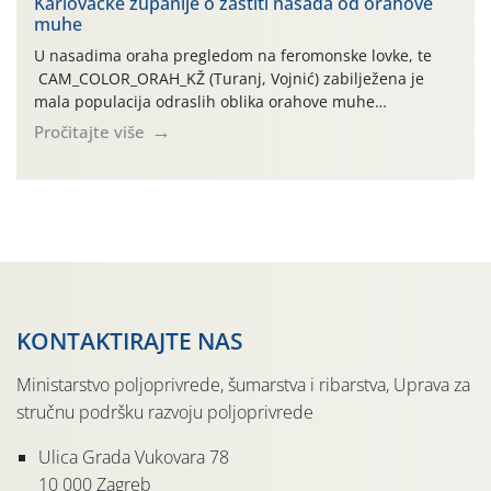
Karlovačke županije o zaštiti nasada od orahove
izražen zadnja šest dana (31.7.-05.8.), jer najviše
muhe
temperature zraka svakodnevno […]
U nasadima oraha pregledom na feromonske lovke, te
CAM_COLOR_ORAH_KŽ (Turanj, Vojnić) zabilježena je
mala populacija odraslih oblika orahove muhe
(Rhagoletis completa). Niska brojnost može se objasniti
Pročitajte više
činjenicom da je riječ o mladim nasadima s vrlo malim
urodom, što je povezano i s manjim brojem prezimjelih
jedinki. U starijim nasadima, na žutim ljepljivim Rebell
pločama s […]
KONTAKTIRAJTE NAS
Ministarstvo poljoprivrede, šumarstva i ribarstva, Uprava za
stručnu podršku razvoju poljoprivrede
Ulica Grada Vukovara 78
10 000 Zagreb