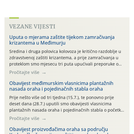
VEZANE VIJESTI
Uputa o mjerama zaštite tijekom zamračivanja
krizantema u Međimurju
Sredina i druga polovica kolovoza je kritično razdoblje u
zdravstvenoj zaštiti krizantema, a prije zamračivanja u
proteklom smo mjesecu tri puta upućivali preporuke o
preventivnim mjerama zaštite krizantema od najčešćih
Pročitajte više
uzročnika bolesti, štetnika i fito-fagnih grinja (23.7., 14.7.,
06.7.)! Na početku ovog mjeseca je zabilježeno je
Obavijest međimurskim vlasnicima plantažnih
nasada oraha i pojedinačnih stabla oraha
povijesno i ekstremno vruće meteorološko razdoblje, uz
najviše temperature […]
Prije nešto više od tri tjedna (15.7.), te ponovno prije
deset dana (28.7.) uputili smo obavijesti vlasnicima
plantažnih nasada oraha i pojedinačnih stabla o početku
leta i ovogodišnjoj potrebi usmjerenog suzbijanja
Pročitajte više
orahove muhe (Rhagoletis completa)! Već dvanaest dana
traje drugi ovogodišnji “toplinski udar”, koji naročito
Obavijest proizvođačima oraha sa području