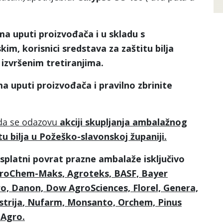
ma uputi proizvođača i u skladu s
im, korisnici sredstava za zaštitu bilja
 izvršenim tretiranjima.
a uputi proizvođača i pravilno zbrinite
da se odazovu
akciji skupljanja ambalažnog
u bilja u Požeško-slavonskoj županiji.
splatni povrat prazne ambalaže isključivo
roChem-Maks, Agroteks, BASF, Bayer
o, Danon, Dow AgroSciences, Florel, Genera,
strija
,
Nufarm,
Monsanto,
Orchem, Pinus
 Agro.