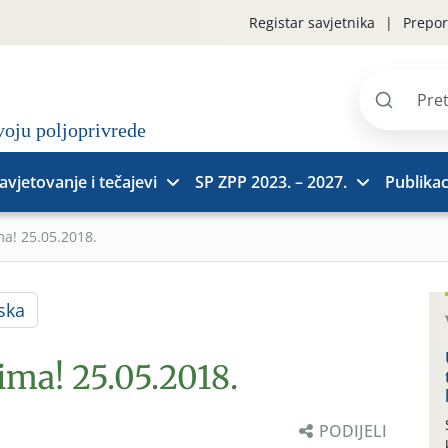
Registar savjetnika
Prepor
Pretraži
stranice
avjetovanje i tečajevi
SP ZPP 2023. – 2027.
Publikac
ma! 25.05.2018.
ska
ima! 25.05.2018.
PODIJELI