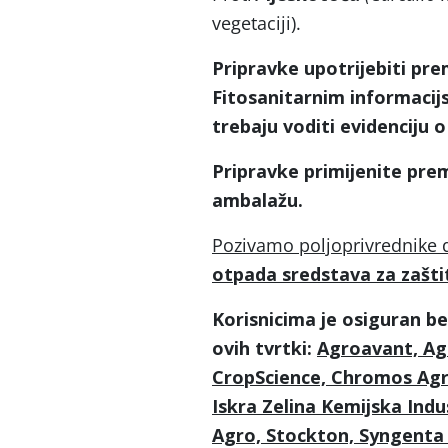
vegetaciji).
Pripravke upotrijebiti pre
Fitosanitarnim informacijsk
trebaju voditi evidenciju o
Pripravke primijenite prem
ambalažu.
Pozivamo poljoprivrednike 
otpada sredstava za zaštit
Korisnicima je osiguran be
ovih tvrtki:
Agroavant, Ag
CropScience, Chromos Agr
Iskra Zelina Kemijska Indu
Agro, Stockton, Syngenta