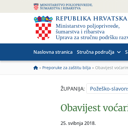
Naslovna stranica
Stručna područja
S
»
Preporuke za zaštitu bilja
»
Obavijest voćari
ŽUPANIJA:
Požeško-slavon
Obavijest voćar
25. svibnja 2018.