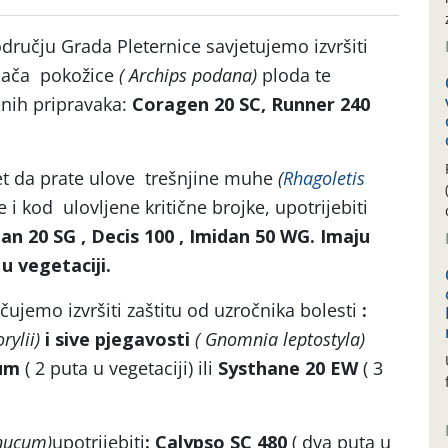
ručju Grada Pleternice savjetujemo izvršiti
vijača pokožice
( Archips podana)
ploda te
enih pripravaka:
Coragen 20 SC, Runner 240
et da prate ulove trešnjine muhe
(
Rhagoletis
e i kod ulovljene kritične brojke, upotrijebiti
an 20 SG , Decis 100 , Imidan 50 WG. Imaju
u vegetaciji.
ujemo izvršiti zaštitu od uzročnika bolesti
:
rylii)
i sive pjegavosti
( Gnomnia leptostyla)
num
( 2 puta u vegetaciji) ili
Systhane 20 EW
( 3
 nucum)
upotrijebiti
: Calypso SC 480
( dva puta u