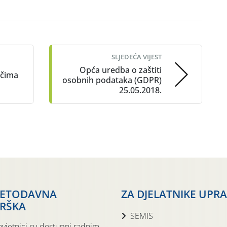
SLJEDEĆA VIJEST
Opća uredba o zaštiti
ačima
osobnih podataka (GDPR)
25.05.2018.
JETODAVNA
ZA DJELATNIKE UPR
RŠKA
SEMIS
avjetnici su dostupni radnim