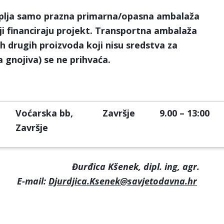
uplja samo prazna primarna/opasna ambalaža
 financiraju projekt.
Transportna ambalaža
ih drugih proizvoda koji nisu sredstva za
a gnojiva) se ne prihvaća.
Voćarska bb,
Završje
9.00 – 13:00
Završje
Đurđica Kšenek, dipl. ing, agr.
E-mail:
Djurdjica.Ksenek@savjetodavna.hr