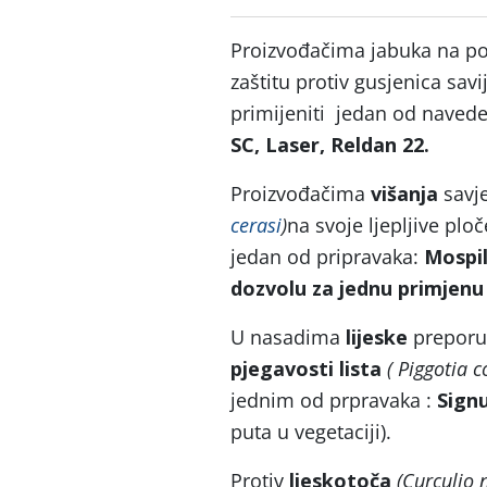
Proizvođačima jabuka na pod
zaštitu protiv gusjenica sa
primijeniti jedan od naved
SC, Laser, Reldan 22.
Proizvođačima
višanja
savj
cerasi
)
na svoje ljepljive ploč
jedan od pripravaka:
Mospil
dozvolu za jednu primjenu 
U nasadima
lijeske
preporuč
pjegavosti lista
( Piggotia co
jednim od prpravaka :
Sig
puta u vegetaciji).
Protiv
ljeskotoča
(Curculio