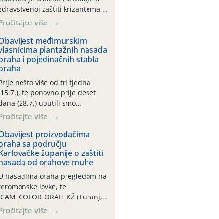
zdravstvenoj zaštiti krizantema,
a prije zamračivanja u proteklom
Pročitajte više
smo mjesecu tri puta upućivali
preporuke o preventivnim
Obavijest međimurskim
vlasnicima plantažnih nasada
mjerama zaštite krizantema od
oraha i pojedinačnih stabla
najčešćih uzročnika bolesti,
oraha
štetnika i fito-fagnih grinja (23.7.,
14.7., 06.7.)! Na početku ovog
Prije nešto više od tri tjedna
mjeseca je zabilježeno je
(15.7.), te ponovno prije deset
povijesno i ekstremno vruće
dana (28.7.) uputili smo
meteorološko razdoblje, uz
obavijesti vlasnicima plantažnih
Pročitajte više
najviše temperature […]
nasada oraha i pojedinačnih
stabla o početku leta i
Obavijest proizvođačima
oraha sa području
ovogodišnjoj potrebi usmjerenog
Karlovačke županije o zaštiti
suzbijanja orahove muhe
nasada od orahove muhe
(Rhagoletis completa)! Već
dvanaest dana traje drugi
U nasadima oraha pregledom na
ovogodišnji “toplinski udar”, koji
feromonske lovke, te
naročito izražen zadnja šest
CAM_COLOR_ORAH_KŽ (Turanj,
dana (31.7.-05.8.), jer najviše
Vojnić) zabilježena je mala
Pročitajte više
temperature zraka svakodnevno
populacija odraslih oblika