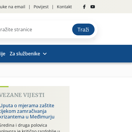
uke na email
Povijest
Kontakt
Traži
ije
Za službenike
VEZANE VIJESTI
Uputa o mjerama zaštite
tijekom zamračivanja
krizantema u Međimurju
Sredina i druga polovica
kolovoza je kritično razdoblje u