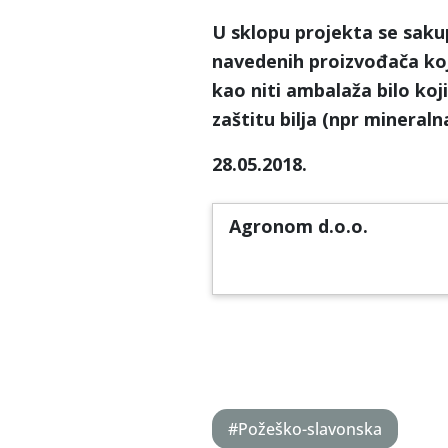
U sklopu projekta se sak
navedenih proizvođača koji
kao niti ambalaža bilo koj
zaštitu bilja (npr mineraln
28.05.2018.
Agronom d.o.o.
#Požeško-slavonska