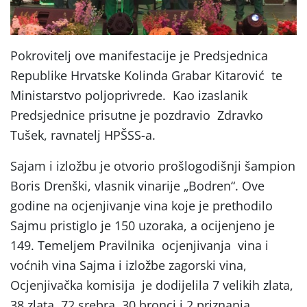
Pokrovitelj ove manifestacije je Predsjednica
Republike Hrvatske Kolinda Grabar Kitarović te
Ministarstvo poljoprivrede. Kao izaslanik
Predsjednice prisutne je pozdravio Zdravko
Tušek, ravnatelj HPŠSS-a.
Sajam i izložbu je otvorio prošlogodišnji šampion
Boris Drenški, vlasnik vinarije „Bodren“. Ove
godine na ocjenjivanje vina koje je prethodilo
Sajmu pristiglo je 150 uzoraka, a ocijenjeno je
149. Temeljem Pravilnika ocjenjivanja vina i
voćnih vina Sajma i izložbe zagorski vina,
Ocjenjivačka komisija je dodijelila 7 velikih zlata,
38 zlata, 72 srebra, 30 bronci i 2 priznanja.