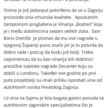
Ovime je još jedanput potvrđeno da se u Zagorju
proizvode vina vrhunske kvalitete. Apsolutnim
šampionom proglašena je Vinarija „Bodren“ koja
je i među dobitnicima sedam velikih zlata. Sam
Boris Drenški je priznao da mu ove nagrade u
njegovoj Županiji puno znače jer je to potvrda da
dobro rade i poticaj da budu još bolji. Treba
napomenutu da su kao vinarija bili dobitnici
prestižne svjetske nagrade Decanter koju su
dobili u Londonu. Također ove godine po prvi
puta posjetitelji su imali priliku isprobati vina od
autohtonih sorata Hrvatskog Zagorja.
Uz vina na Sajmu je bila bogata gastro ponuda sa
autohtonim zagorskim specijalitetima što je