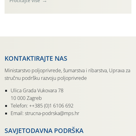
Pročitajte više
tradicije u Putnikovićima na poluotoku Pelješcu, u
organizaciji PZ Putniković, Zadružni savez Dalmacije,
Udruga Dalmika i općina Ston. Manifestacija, koja se već
sedmu godinu zaredom održava u sklopu proslave Dana
svete […]
KONTAKTIRAJTE NAS
Ministarstvo poljoprivrede, šumarstva i ribarstva, Uprava za
stručnu podršku razvoju poljoprivrede
Ulica Grada Vukovara 78
10 000 Zagreb
Telefon: ++385 (0)1 6106 692
Email: strucna-podrska@mps.hr
SAVJETODAVNA PODRŠKA