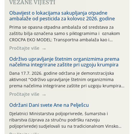
VEZANE VIJESTI
Obavijest o lokacijama sakupljanja otpadne
ambalaže od pesticida za kolovoz 2026. godine
Prima se opasna otpadna ambalaža od sredstava za
zaštitu bilja označena samo s piktogramima i oznakom
CROCPA EKO MODEL: Transportna ambalaža kao i
ambalaža drugih proizvoda koji nisu sredstva za zaštitu
Pročitajte više
bilja (npr. ambalaža od mineralnih gnojiva,) se ne
prihvaća. Korisnicima je osiguran besplatni povrat
Održivo upravljanje štetnim organizmima prema
načelima integrirane zaštite pri uzgoju krumpira
prazne ambalaže isključivo ovih tvrtki: AGROCHEM-MAKS,
AGRONOM, ALBAUGH TKI* (PINUS […]
Dana 17.7. 2026. godine održana je demonstracijska
aktivnost "Održivo upravljanje štetnim organizmima
prema načelima integrirane zaštite pri uzgoju krumpira"
na pokusnom polju "Poredje", kraj naselja Belica (ARKOD
Pročitajte više
parcela ID 2445031) (središnji dio Međimurske županije).
Održani Dani svete Ane na Pelješcu
Djelatnici Ministarstva poljoprivrede, šumarstva i
ribarstva (Uprava za stručnu podršku razvoju
poljoprivrede) sudjelovali su na tradicionalnom Vinskom
forumu, održanom 24.07.2026. godine u Domu vinarske