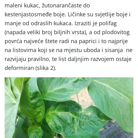
maleni kukac, žutonarančaste do
kestenjastosmeđe boje. Ličinke su svjetlije boje i
manje od odraslih kukaca. Izraziti je polifag
(napada veliki broj biljnih vrsta), a od plodovitog
povrća najveće štete radi na paprici i to najprije
na listovima koji se na mjestu uboda i sisanja ne
razvijaju pravilno, te list daljnjim razvojem ostaje
deformiran (slika 2).