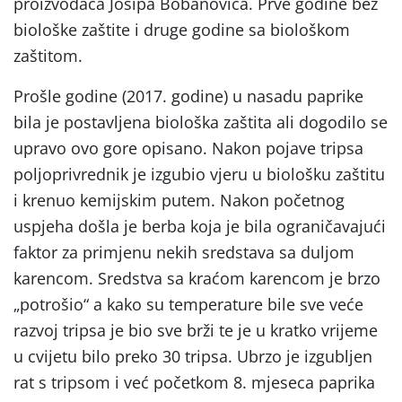
proizvođača Josipa Bobanovića. Prve godine bez
biološke zaštite i druge godine sa biološkom
zaštitom.
Prošle godine (2017. godine) u nasadu paprike
bila je postavljena biološka zaštita ali dogodilo se
upravo ovo gore opisano. Nakon pojave tripsa
poljoprivrednik je izgubio vjeru u biološku zaštitu
i krenuo kemijskim putem. Nakon početnog
uspjeha došla je berba koja je bila ograničavajući
faktor za primjenu nekih sredstava sa duljom
karencom. Sredstva sa kraćom karencom je brzo
„potrošio“ a kako su temperature bile sve veće
razvoj tripsa je bio sve brži te je u kratko vrijeme
u cvijetu bilo preko 30 tripsa. Ubrzo je izgubljen
rat s tripsom i već početkom 8. mjeseca paprika