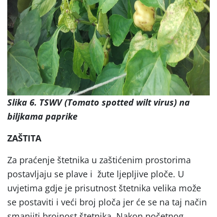
Slika 6. TSWV (Tomato spotted wilt virus) na
biljkama paprike
ZAŠTITA
Za praćenje štetnika u zaštićenim prostorima
postavljaju se plave i žute ljepljive ploče. U
uvjetima gdje je prisutnost štetnika velika može
se postaviti i veći broj ploča jer će se na taj način
smanjiti brojnost štetnika. Nakon početnog