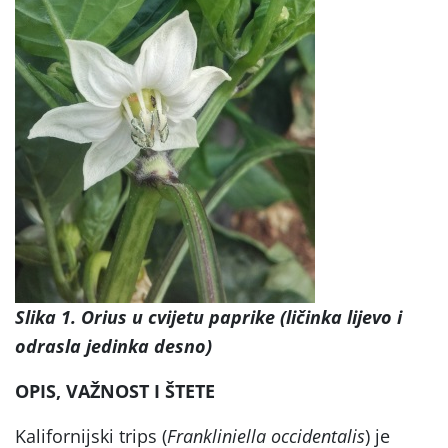
Slika 1. Orius u cvijetu paprike (ličinka lijevo i
odrasla jedinka desno)
OPIS, VAŽNOST I ŠTETE
Kalifornijski trips (
Frankliniella occidentalis
) je