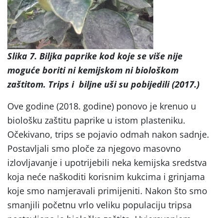
Slika 7. Biljka paprike kod koje se više nije
moguće boriti ni kemijskom ni biološkom
zaštitom. Trips i biljne uši su pobijedili (2017.)
Ove godine (2018. godine) ponovo je krenuo u
biološku zaštitu paprike u istom plasteniku.
Očekivano, trips se pojavio odmah nakon sadnje.
Postavljali smo ploče za njegovo masovno
izlovljavanje i upotrijebili neka kemijska sredstva
koja neće naškoditi korisnim kukcima i grinjama
koje smo namjeravali primijeniti. Nakon što smo
smanjili početnu vrlo veliku populaciju tripsa