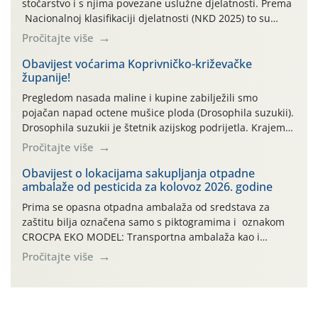
stočarstvo i s njima povezane uslužne djelatnosti. Prema
Nacionalnoj klasifikaciji djelatnosti (NKD 2025) to su
skupne 01.1, 01.2, 01.3, 01.4, 01.5 i 01.6. Djelatnost
Pročitajte više
prerade poljoprivrednih proizvoda je svako djelovanje na
poljoprivredni proizvod čiji je rezultat proizvod koji
Obavijest voćarima Koprivničko-križevačke
županije!
također može biti poljoprivredni proizvod poput npr.
maslinovog ulja, bučinog ulja, vino od […]
Pregledom nasada maline i kupine zabilježili smo
pojačan napad octene mušice ploda (Drosophila suzukii).
Drosophila suzukii je štetnik azijskog podrijetla. Krajem
2010. godine prvi puta je registriran u Hrvatskoj, a u
Pročitajte više
rujnu 2016. godine na našem su području zabilježene
gospodarski važne štete. Riječ je o štetniku vrlo sličnom
Obavijest o lokacijama sakupljanja otpadne
ambalaže od pesticida za kolovoz 2026. godine
dobro poznatoj vinskoj mušici, no za razliku […]
Prima se opasna otpadna ambalaža od sredstava za
zaštitu bilja označena samo s piktogramima i oznakom
CROCPA EKO MODEL: Transportna ambalaža kao i
ambalaža drugih proizvoda koji nisu sredstva za zaštitu
Pročitajte više
bilja (npr. ambalaža od mineralnih gnojiva,) se ne
prihvaća. Korisnicima je osiguran besplatni povrat
prazne ambalaže isključivo ovih tvrtki: AGROCHEM-MAKS,
AGRONOM, ALBAUGH TKI* (PINUS […]