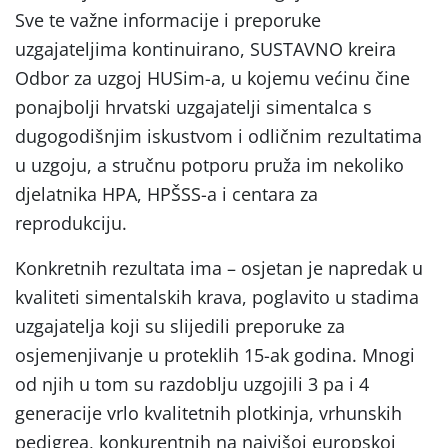
Sve te važne informacije i preporuke
uzgajateljima kontinuirano, SUSTAVNO kreira
Odbor za uzgoj HUSim-a, u kojemu većinu čine
ponajbolji hrvatski uzgajatelji simentalca s
dugogodišnjim iskustvom i odličnim rezultatima
u uzgoju, a stručnu potporu pruža im nekoliko
djelatnika HPA, HPŠSS-a i centara za
reprodukciju.
Konkretnih rezultata ima – osjetan je napredak u
kvaliteti simentalskih krava, poglavito u stadima
uzgajatelja koji su slijedili preporuke za
osjemenjivanje u proteklih 15-ak godina. Mnogi
od njih u tom su razdoblju uzgojili 3 pa i 4
generacije vrlo kvalitetnih plotkinja, vrhunskih
pedigrea, konkurentnih na najvišoj europskoj