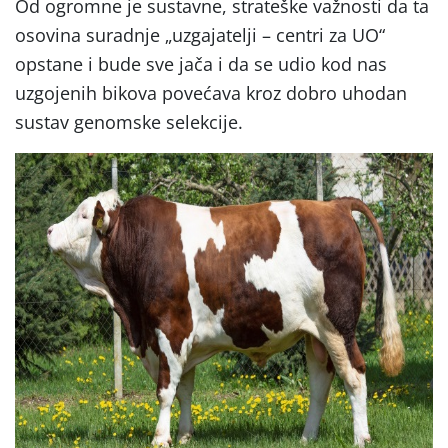
Od ogromne je sustavne, strateške važnosti da ta
osovina suradnje „uzgajatelji – centri za UO“
opstane i bude sve jača i da se udio kod nas
uzgojenih bikova povećava kroz dobro uhodan
sustav genomske selekcije.