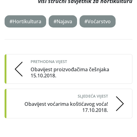
viši stručni savjetnik za hortikulturu
#Hortikultura
#Najava
#Voćarstvo
Post
navigation
PRETHODNA VIJEST
Obavijest proizvođačima češnjaka
15.10.2018.
SLJEDEĆA VIJEST
Obavijest voćarima koštićavog voća!
17.10.2018.