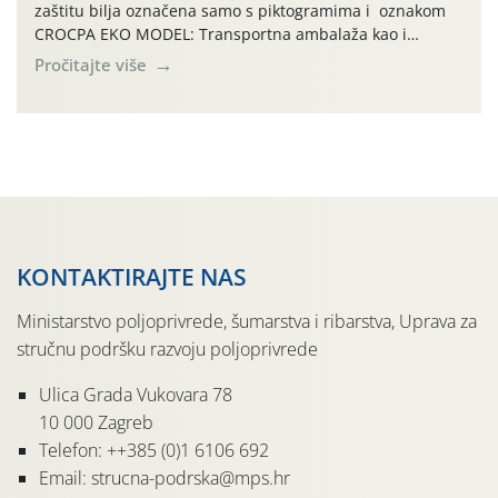
zaštitu bilja označena samo s piktogramima i oznakom
CROCPA EKO MODEL: Transportna ambalaža kao i
ambalaža drugih proizvoda koji nisu sredstva za zaštitu
Pročitajte više
bilja (npr. ambalaža od mineralnih gnojiva,) se ne
prihvaća. Korisnicima je osiguran besplatni povrat
prazne ambalaže isključivo ovih tvrtki: AGROCHEM-MAKS,
AGRONOM, ALBAUGH TKI* (PINUS […]
KONTAKTIRAJTE NAS
Ministarstvo poljoprivrede, šumarstva i ribarstva, Uprava za
stručnu podršku razvoju poljoprivrede
Ulica Grada Vukovara 78
10 000 Zagreb
Telefon: ++385 (0)1 6106 692
Email: strucna-podrska@mps.hr