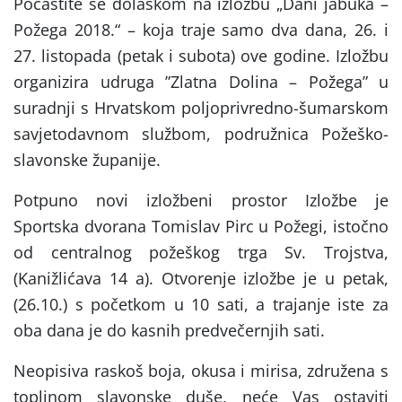
Počastite se dolaskom na izložbu „Dani jabuka –
Požega 2018.“ – koja traje samo dva dana, 26. i
27. listopada (petak i subota) ove godine. Izložbu
organizira udruga ”Zlatna Dolina – Požega” u
suradnji s Hrvatskom poljoprivredno-šumarskom
savjetodavnom službom, podružnica Požeško-
slavonske županije.
Potpuno novi izložbeni prostor Izložbe je
Sportska dvorana Tomislav Pirc u Požegi, istočno
od centralnog požeškog trga Sv. Trojstva,
(Kanižlićava 14 a). Otvorenje izložbe je u petak,
(26.10.) s početkom u 10 sati, a trajanje iste za
oba dana je do kasnih predvečernjih sati.
Neopisiva raskoš boja, okusa i mirisa, združena s
toplinom slavonske duše, neće Vas ostaviti