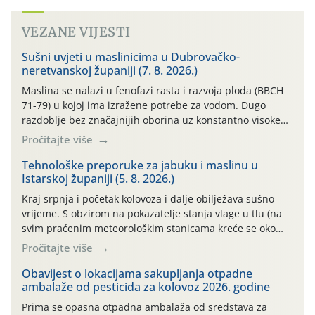
VEZANE VIJESTI
Sušni uvjeti u maslinicima u Dubrovačko-
neretvanskoj županiji (7. 8. 2026.)
Maslina se nalazi u fenofazi rasta i razvoja ploda (BBCH
71-79) u kojoj ima izražene potrebe za vodom. Dugo
razdoblje bez značajnijih oborina uz konstantno visoke
temperature negativno utječe na rast i razvoj ploda, a
Pročitajte više
takvo sušno razdoblje će se nastaviti. Primjeri
temperatura na poluotoku Pelješcu: 13.07. do 19.07.2026.
Tehnološke preporuke za jabuku i maslinu u
Istarskoj županiji (5. 8. 2026.)
(min. temp. 19,84°C , max. temp. […]
Kraj srpnja i početak kolovoza i dalje obilježava sušno
vrijeme. S obzirom na pokazatelje stanja vlage u tlu (na
svim praćenim meteorološkim stanicama kreće se oko
maksimalne vrijednosti od cb 200) jabuke se još i dobro,
Pročitajte više
vizualno, drže. To, međutim, ne umanjuje dugoročni
negativan učinak stresa na biljke, koji, ako se on ponavlja
Obavijest o lokacijama sakupljanja otpadne
ambalaže od pesticida za kolovoz 2026. godine
više godina […]
Prima se opasna otpadna ambalaža od sredstava za