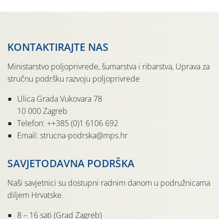
KONTAKTIRAJTE NAS
Ministarstvo poljoprivrede, šumarstva i ribarstva, Uprava za
stručnu podršku razvoju poljoprivrede
Ulica Grada Vukovara 78
10 000 Zagreb
Telefon: ++385 (0)1 6106 692
Email: strucna-podrska@mps.hr
SAVJETODAVNA PODRŠKA
Naši savjetnici su dostupni radnim danom u podružnicama
diljem Hrvatske.
8 – 16 sati (Grad Zagreb)