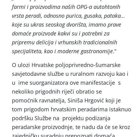
farmi i proizvodima naših OPG-a autohtonih
vrsta peradi, odnosno purica, gusaka, pataka…
koje su ukras seoskog dvorišta, imamo prave
domaće proizvode kakvi su i potrebni za
pripremu delicija i vrhunskih tradicionalnih
specijaliteta, kao i moderne gastronomije
.“
O ulozi Hrvatske poljoprivredno-šumarske
savjetodavne službe u ruralnom razvoju kao i
u ime suorganizatora ove manifestacije s
nekoliko prigodnih riječi obratio se
pomoćnik ravnatelja, Siniša Hrgović koji je
tom prigodom hrvatskim peradarima istaknuo
podršku Službe na projektu podizanja
peradarske proizvodnje, te nadu da će se kroz
zajedničku suradnju prepoznati domaća