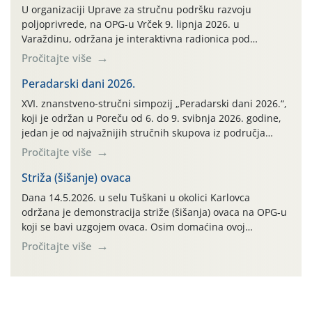
U organizaciji Uprave za stručnu podršku razvoju
poljoprivrede, na OPG-u Vrček 9. lipnja 2026. u
Varaždinu, održana je interaktivna radionica pod
nazivom “Klimatski pametne prakse u ratarstvu i
Pročitajte više
svinjogojstvu uz diversifikaciju proizvodnje”. Radionica je
organizirana u sklopu međunarodnog projekta Climate
Peradarski dani 2026.
Farm Demo (CFD) te stručnih radnih skupina „Klima i
XVI. znanstveno-stručni simpozij „Peradarski dani 2026.“,
okoliš“ i „Ratarstvo“. Ovaj demonstracijski događaj, […]
koji je održan u Poreču od 6. do 9. svibnja 2026. godine,
jedan je od najvažnijih stručnih skupova iz područja
peradarstva u Hrvatskoj i široj regiji.
Pročitajte više
Striža (šišanje) ovaca
Dana 14.5.2026. u selu Tuškani u okolici Karlovca
održana je demonstracija striže (šišanja) ovaca na OPG-u
koji se bavi uzgojem ovaca. Osim domaćina ovoj
demonstraciji striže prisustvovalo je desetak
Pročitajte više
poljoprivrednika iz različitih dijelova Karlovačke županije.
Cilj ove edukativne prezentacije bio je na praktičan način
pokazati tehniku striže ovaca koja se jako dugo koristi u
cijelom […]