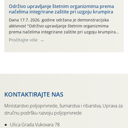
prihvaća. Korisnicima je osiguran besplatni povrat
Održivo upravljanje štetnim organizmima prema
načelima integrirane zaštite pri uzgoju krumpira
prazne ambalaže isključivo ovih tvrtki: AGROCHEM-MAKS,
AGRONOM, ALBAUGH TKI* (PINUS […]
Dana 17.7. 2026. godine održana je demonstracijska
aktivnost "Održivo upravljanje štetnim organizmima
prema načelima integrirane zaštite pri uzgoju krumpira"
na pokusnom polju "Poredje", kraj naselja Belica (ARKOD
Pročitajte više
parcela ID 2445031) (središnji dio Međimurske županije).
KONTAKTIRAJTE NAS
Ministarstvo poljoprivrede, šumarstva i ribarstva, Uprava za
stručnu podršku razvoju poljoprivrede
Ulica Grada Vukovara 78