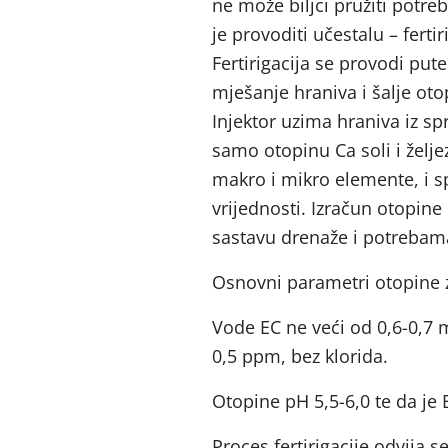
ne može biljci pružiti potre
je provoditi učestalu – fert
Fertirigacija se provodi put
mješanje hraniva i šalje oto
Injektor uzima hraniva iz s
samo otopinu Ca soli i želje
makro i mikro elemente, i s
vrijednosti. Izračun otopin
sastavu drenaže i potrebam
Osnovni parametri otopine 
Vode EC ne veći od 0,6-0,7 
0,5 ppm, bez klorida.
Otopine pH 5,5-6,0 te da je
Proces fertirigacije odvija 