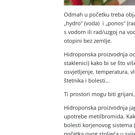
Odmah u početku treba objasn
„hydro“ (voda) i „ponos“ (ra
s vodom ili rad/uzgoj na vodi
otopini bez zemlje.
Hidroponska proizvodnja odv
staklenici) kako bi se što vi
osvjetljenje, temperatura, v
štetnika i bolesti…
Ti prostori mogu biti grijani
Hidroponska proizvodnja ja
upotrebe metilbromida. Kak
bolesti korjenovog sistema 
početka ovog stoljeća u svije