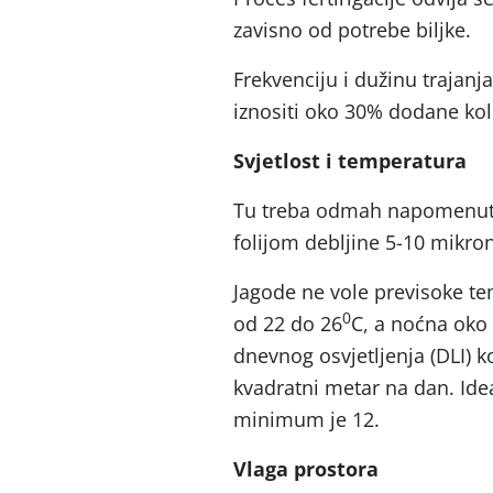
zavisno od potrebe biljke.
Frekvenciju i dužinu traja
iznositi oko 30% dodane kol
Svjetlost i temperatura
Tu treba odmah napomenuti d
folijom debljine 5-10 mikrona
Jagode ne vole previsoke te
0
od 22 do 26
C, a noćna oko
dnevnog osvjetljenja (DLI) k
kvadratni metar na dan. Idea
minimum je 12.
Vlaga prostora