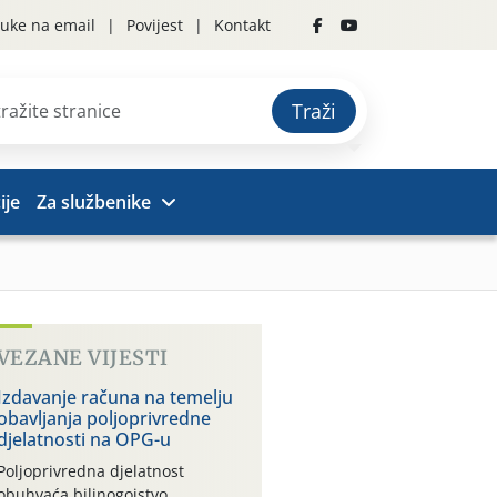
uke na email
Povijest
Kontakt
Traži
ije
Za službenike
VEZANE VIJESTI
Izdavanje računa na temelju
obavljanja poljoprivredne
djelatnosti na OPG-u
Poljoprivredna djelatnost
obuhvaća bilinogojstvo,