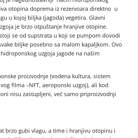
jiva otopina doprema iz rezervoara direktno u
gu u kojoj biljka (jagoda) vegetira. Glavni
goja je brzo otpuštanje hranjive otopine.
sastoji se od supstrata u koji se pumpom dovodi
o svake biljke posebno sa malom kapaljkom. Ovo
in hidroponskog uzgoja jagode na našim
oponske proizvodnje (vodena kultura, sistem
ivog filma –NFT, aeroponski uzgoj), ali kod
oni nisu zastupljeni, već samo priproizvodnji
 brzo gubi vlagu, a time i hranjivu otopinu i