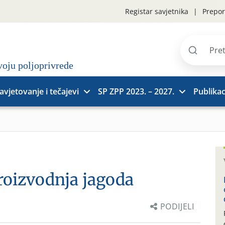
Registar savjetnika
Prepor
Pretraži
stranice
avjetovanje i tečajevi
SP ZPP 2023. – 2027.
Publikac
oizvodnja jagoda
PODIJELI