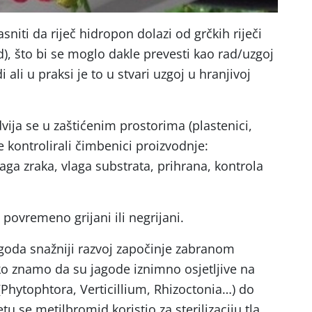
iti da riječ hidropon dolazi od grčkih riječi
d), što bi se moglo dakle prevesti kao rad/uzgoj
 ali u praksi je to u stvari uzgoj u hranjivoj
ija se u zaštićenim prostorima (plastenici,
še kontrolirali čimbenici proizvodnje:
laga zraka, vlaga substrata, prihrana, kontrola
, povremeno grijani ili negrijani.
goda snažniji razvoj započinje zabranom
o znamo da su jagode iznimno osjetljive na
(Phytophtora, Verticillium, Rhizoctonia…) do
tu se metilbromid koristio za sterilizaciju tla.