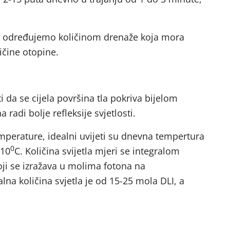
nja određujemo količinom drenaže koja mora
ičine otopine.
a se cijela površina tla pokriva bijelom
 radi bolje refleksije svjetlosti.
mperature, idealni uvijeti su dnevna tempertura
0
 10
C. Količina svijetla mjeri se integralom
oji se izražava u molima fotona na
lna količina svjetla je od 15-25 mola DLI, a