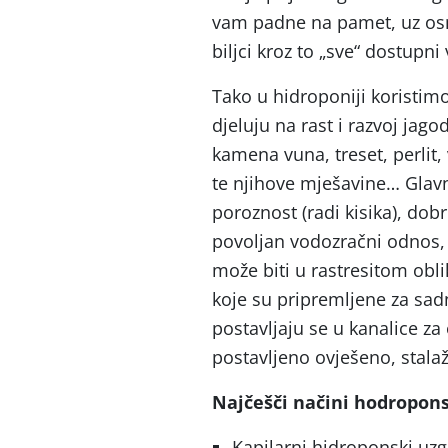
vam padne na pamet, uz osnov
biljci kroz to „sve“ dostupni
Tako u hidroponiji koristimo
djeluju na rast i razvoj jago
kamena vuna, treset, perlit,
te njihove mješavine… Glavn
poroznost (radi kisika), dob
povoljan vodozračni odnos, 
može biti u rastresitom obl
koje su pripremljene za sa
postavljaju se u kanalice z
postavljeno ovješeno, stalažn
Najčešči načini hodropon
Kapilarni hidroponski uzg