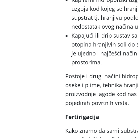
uzgoja kod kojeg se hran
supstrat tj. hranjivu podlo
nedostatak ovog načina uz
Kapajući ili drip sustav 
otopina hranjivih soli d
je ujedno i najčešći nač
prostorima.
Postoje i drugi načini hidr
oseke i plime, tehnika hranj
proizvodnje jagode kod nas 
pojedinih povrtnih vrsta.
Fertirigacija
Kako znamo da sami substrat