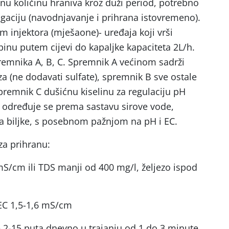
bnu količinu hraniva kroz duži period, potrebno
irigaciju (navodnjavanje i prihrana istovremeno).
em injektora (mješaone)- uređaja koji vrši
pinu putem cijevi do kapaljke kapaciteta 2L/h.
premnika A, B, C. Spremnik A većinom sadrži
za (ne dodavati sulfate), spremnik B sve ostale
premnik C dušićnu kiselinu za regulaciju pH
e određuje se prema sastavu sirove vode,
a biljke, s posebnom pažnjom na pH i EC.
za prihranu:
mS/cm ili TDS manji od 400 mg/l, željezo ispod
 EC 1,5-1,6 mS/cm
se 2-15 puta dnevno u trajanju od 1 do 3 minute,