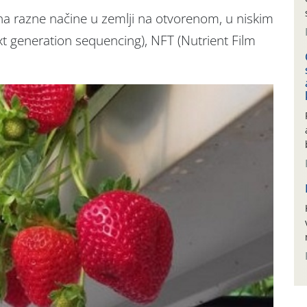
a razne načine u zemlji na otvorenom, u niskim
xt generation sequencing), NFT (Nutrient Film