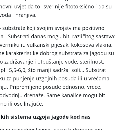
ni uvjet da to „sve“ nije fitotoksićno i da su
 voda i hranjiva.
 substrate koji svojim svojstvima pozitivno
da. Substrati danas mogu biti različitog sastava:
 vermikulit, vulkanski pijesak, kokosova vlakna,
e karakteristike dobrog substrata za jagodu su
ro zadržavanje i otpuštanje vode, sterilnost,
pH 5,5-6,0, što manji sadržaj soli… Substrat
iku za punjenje uzgojnih posuda ili u vrećama
dnju. Pripremljene posude odnosno, vreće,
a odvodnju drenaže. Same kanalice mogu bit
o ili oscilirajuće.
skih sistema uzgoja jagode kod nas
oj je najjednostavniji način hidroponskog