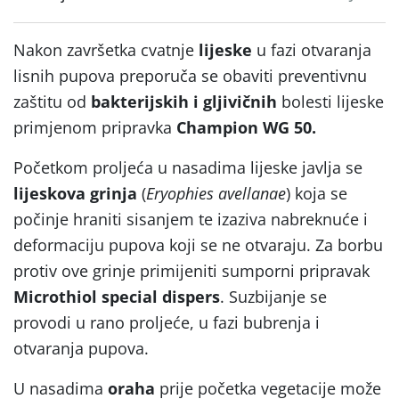
Nakon završetka cvatnje
lijeske
u fazi otvaranja
lisnih pupova preporuča se obaviti preventivnu
zaštitu od
bakterijskih i gljivičnih
bolesti lijeske
primjenom pripravka
Champion WG 50.
Početkom proljeća u nasadima lijeske javlja se
lijeskova grinja
(
Eryophies avellanae
) koja se
počinje hraniti sisanjem te izaziva nabreknuće i
deformaciju pupova koji se ne otvaraju. Za borbu
protiv ove grinje primijeniti sumporni pripravak
Microthiol special dispers
. Suzbijanje se
provodi u rano proljeće, u fazi bubrenja i
otvaranja pupova.
U nasadima
oraha
prije početka vegetacije može