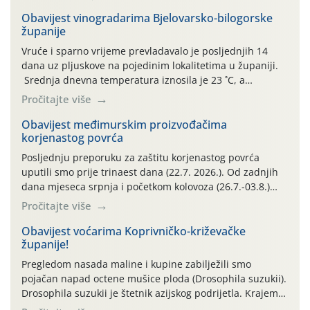
Obavijest vinogradarima Bjelovarsko-bilogorske
županije
Vruće i sparno vrijeme prevladavalo je posljednjih 14
dana uz pljuskove na pojedinim lokalitetima u županiji.
Srednja dnevna temperatura iznosila je 23 ˚C, a
maksimalne su posljednjih dana dosezale do 35 ˚C.
Pročitajte više
Simptome plamenjače vinove loze (Plasmoparas
viticola) vidljivi su na zapercima i vršnom mladom lišću.
Obavijest međimurskim proizvođačima
korjenastog povrća
Kako bi i dalje održali zdravu lisnu masu u zaštiti je
moguće […]
Posljednju preporuku za zaštitu korjenastog povrća
uputili smo prije trinaest dana (22.7. 2026.). Od zadnjih
dana mjeseca srpnja i početkom kolovoza (26.7.-03.8.)
traje izuzetno nepovoljno meteorološko razdoblje za rast
Pročitajte više
i razvoj korjenastog povrća: najviše dnevne temperature
zraka zadnjih su devet dana u rasponu 30,7°-38,0°C!
Obavijest voćarima Koprivničko-križevačke
županije!
Drugi ovogodišnji “toplinski udar” naročito je izražen
zadnja četiri dana (31.7.-03.8.), […]
Pregledom nasada maline i kupine zabilježili smo
pojačan napad octene mušice ploda (Drosophila suzukii).
Drosophila suzukii je štetnik azijskog podrijetla. Krajem
2010. godine prvi puta je registriran u Hrvatskoj, a u