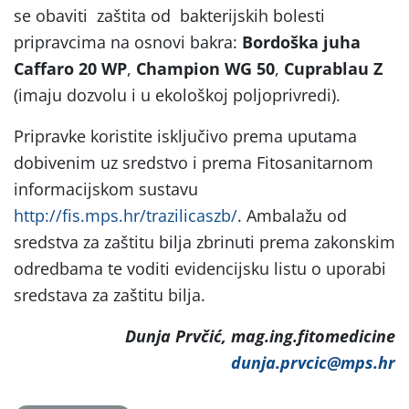
se obaviti zaštita od bakterijskih bolesti
pripravcima na osnovi bakra:
Bordoška juha
Caffaro 20 WP
,
Champion WG 50
,
Cuprablau Z
(imaju dozvolu i u ekološkoj poljoprivredi).
Pripravke koristite isključivo prema uputama
dobivenim uz sredstvo i prema Fitosanitarnom
informacijskom sustavu
http://fis.mps.hr/trazilicaszb/
. Ambalažu od
sredstva za zaštitu bilja zbrinuti prema zakonskim
odredbama te voditi evidencijsku listu o uporabi
sredstava za zaštitu bilja.
Dunja Prvčić, mag.ing.fitomedicine
dunja.prvcic@mps.hr