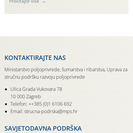
Pročitajte više
rujnu 2016. godine na našem su području zabilježene
gospodarski važne štete. Riječ je o štetniku vrlo sličnom
dobro poznatoj vinskoj mušici, no za razliku […]
KONTAKTIRAJTE NAS
Ministarstvo poljoprivrede, šumarstva i ribarstva, Uprava za
stručnu podršku razvoju poljoprivrede
Ulica Grada Vukovara 78
10 000 Zagreb
Telefon: ++385 (0)1 6106 692
Email: strucna-podrska@mps.hr
SAVJETODAVNA PODRŠKA