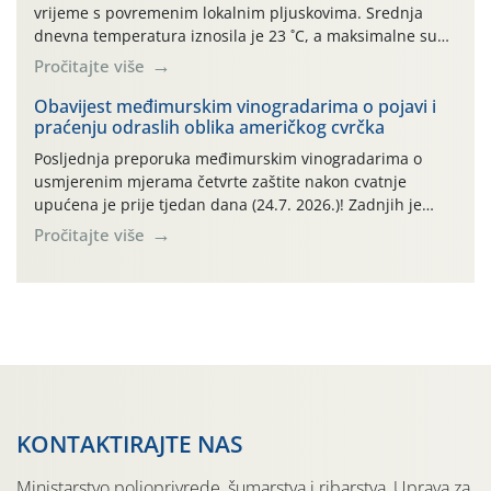
vrijeme s povremenim lokalnim pljuskovima. Srednja
dnevna temperatura iznosila je 23 ˚C, a maksimalne su
se posljednjih dana penjale do 35 ˚C. Prognostičari u
Pročitajte više
narednom razdoblju najavljuju drugi ovogodišnji
„toplinski udar“. Simptome plamenjače vinove loze
Obavijest međimurskim vinogradarima o pojavi i
praćenju odraslih oblika američkog cvrčka
(Plasmoparas viticola) uglavnom ne nalazimo u
vinogradima, a simptomi pepelnice vinove […]
Posljednja preporuka međimurskim vinogradarima o
usmjerenim mjerama četvrte zaštite nakon cvatnje
upućena je prije tjedan dana (24.7. 2026.)! Zadnjih je
tjedan dana u Međimurskom vinogorju obilježilo
Pročitajte više
iznadprosječno vruće razdoblje: svakog su dana najviše
dnevne temperature od 24.7.-30.7. 2026. u rasponu
30,0°-37,0°C (tjednih oborina je pritom bilo vrlo malo,
npr. na lokalitetu Sveti Urban samo 0,5 […]
KONTAKTIRAJTE NAS
Ministarstvo poljoprivrede, šumarstva i ribarstva, Uprava za