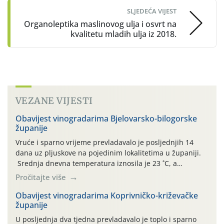
SLJEDEĆA VIJEST
Organoleptika maslinovog ulja i osvrt na
kvalitetu mladih ulja iz 2018.
VEZANE VIJESTI
Obavijest vinogradarima Bjelovarsko-bilogorske
županije
Vruće i sparno vrijeme prevladavalo je posljednjih 14
dana uz pljuskove na pojedinim lokalitetima u županiji.
Srednja dnevna temperatura iznosila je 23 ˚C, a
maksimalne su posljednjih dana dosezale do 35 ˚C.
Pročitajte više
Simptome plamenjače vinove loze (Plasmoparas
viticola) vidljivi su na zapercima i vršnom mladom lišću.
Obavijest vinogradarima Koprivničko-križevačke
županije
Kako bi i dalje održali zdravu lisnu masu u zaštiti je
moguće […]
U posljednja dva tjedna prevladavalo je toplo i sparno