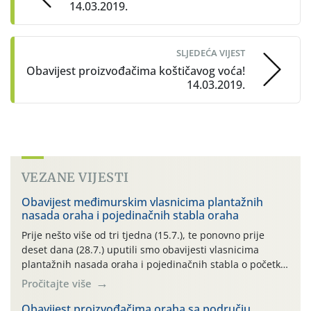
14.03.2019.
SLJEDEĆA VIJEST
Obavijest proizvođačima koštičavog voća!
14.03.2019.
VEZANE VIJESTI
Obavijest međimurskim vlasnicima plantažnih
nasada oraha i pojedinačnih stabla oraha
Prije nešto više od tri tjedna (15.7.), te ponovno prije
deset dana (28.7.) uputili smo obavijesti vlasnicima
plantažnih nasada oraha i pojedinačnih stabla o početku
leta i ovogodišnjoj potrebi usmjerenog suzbijanja
Pročitajte više
orahove muhe (Rhagoletis completa)! Već dvanaest dana
traje drugi ovogodišnji “toplinski udar”, koji naročito
Obavijest proizvođačima oraha sa području