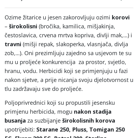
Ozime žitarice u jesen zakorovljuju ozimi
korovi
–
širokolisni
(bročika, kamilica, mišjakinja,
čestoslavica, crvena mrtva kopriva, divlji mak,…) i
travni
(mišji repak, slakoperka, vlasnjača, divlja
zob,…). Oni prezimljuju zajedno sa usjevom te su
mu u proljeće konkurencija za prostor, svjetlo,
hranu, vodu. Herbicidi koji se primjenjuju u fazi
nakon sjetve, a prije nicanja svoju djelotvornost u
tlu zadržavaju sve do proljeće.
Poljoprivrednici koji su propustili jesensku
primjenu herbicida, mogu
nakon stadija
busanja
za suzbijanje
širokolisnih korova
upotrijebiti:
Starane 250, Pluss, Tomigan 250