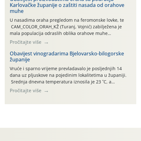
Karlovačke županije o zaštiti nasada od orahove
izražen zadnja šest dana (31.7.-05.8.), jer najviše
muhe
temperature zraka svakodnevno […]
U nasadima oraha pregledom na feromonske lovke, te
CAM_COLOR_ORAH_KŽ (Turanj, Vojnić) zabilježena je
mala populacija odraslih oblika orahove muhe
(Rhagoletis completa). Niska brojnost može se objasniti
Pročitajte više
činjenicom da je riječ o mladim nasadima s vrlo malim
urodom, što je povezano i s manjim brojem prezimjelih
Obavijest vinogradarima Bjelovarsko-bilogorske
županije
jedinki. U starijim nasadima, na žutim ljepljivim Rebell
pločama s […]
Vruće i sparno vrijeme prevladavalo je posljednjih 14
dana uz pljuskove na pojedinim lokalitetima u županiji.
Srednja dnevna temperatura iznosila je 23 ˚C, a
maksimalne su posljednjih dana dosezale do 35 ˚C.
Pročitajte više
Simptome plamenjače vinove loze (Plasmoparas
viticola) vidljivi su na zapercima i vršnom mladom lišću.
Kako bi i dalje održali zdravu lisnu masu u zaštiti je
moguće […]