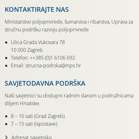
KONTAKTIRAJTE NAS
Ministarstvo poljoprivrede, šumarstva i ribarstva, Uprava za
stručnu podršku razvoju poljoprivrede
Ulica Grada Vukovara 78
10 000 Zagreb
Telefon: ++385 (0)1 6106 692
Email: strucna-podrska@mps.hr
SAVJETODAVNA PODRŠKA
Naši savjetnici su dostupni radnim danom u podružnicama
diljem Hrvatske.
8 – 16 sati (Grad Zagreb)
7 – 15 sati (Ispostave)
Adresar savjetnika