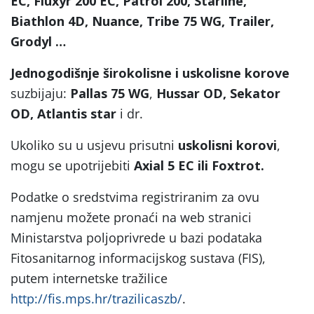
EC, Fluxyr 200 EC, Patrol 200, Starline,
Biathlon 4D, Nuance, Tribe 75 WG, Trailer,
Grodyl …
Jednogodišnje širokolisne i uskolisne korove
suzbijaju:
Pallas 75 WG
,
Hussar OD, Sekator
OD, Atlantis star
i dr.
Ukoliko su u usjevu prisutni
uskolisni korovi
,
mogu se upotrijebiti
Axial 5 EC ili Foxtrot.
Podatke o sredstvima registriranim za ovu
namjenu možete pronaći na web stranici
Ministarstva poljoprivrede u bazi podataka
Fitosanitarnog informacijskog sustava (FIS),
putem internetske tražilice
http://fis.mps.hr/trazilicaszb/
.