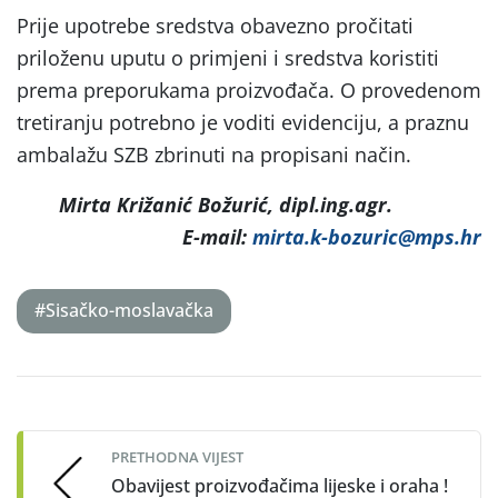
Prije upotrebe sredstva obavezno pročitati
priloženu uputu o primjeni i sredstva koristiti
prema preporukama proizvođača. O provedenom
tretiranju potrebno je voditi evidenciju, a praznu
ambalažu SZB zbrinuti na propisani način.
Mirta Križanić Božurić, dipl.ing.agr.
E-mail:
mirta.k-bozuric@mps.hr
#Sisačko-moslavačka
Post
navigation
PRETHODNA VIJEST
Obavijest proizvođačima lijeske i oraha !