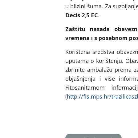
u blizini šuma. Za suzbijan
Decis 2,5 EC
.
Zaštitu nasada obavezn
vremena i s posebnom poz
Korištena sredstva obavezn
uputama o korištenju. Obave
zbrinite ambalažu prema 
objašnjenja i više infor
Fitosanitarnom inform
(
http://fis.mps.hr/trazilicasz