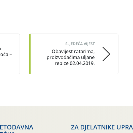
SLJEDEĆA VIJEST
a
Obavijest ratarima,
voća –
proizvođačima uljane
repice 02.04.2019.
JETODAVNA
ZA DJELATNIKE UPR