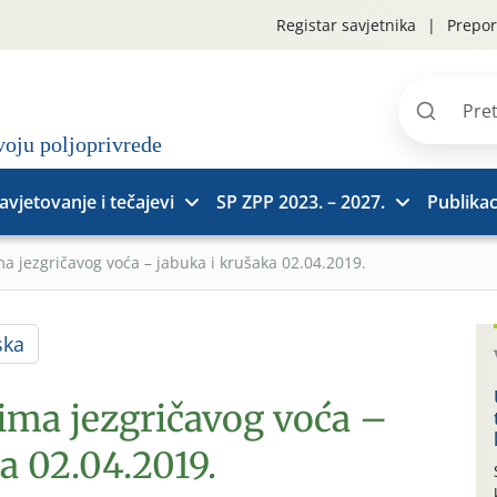
Registar savjetnika
Prepor
Pretraži
stranice
avjetovanje i tečajevi
SP ZPP 2023. – 2027.
Publikac
a jezgričavog voća – jabuka i krušaka 02.04.2019.
ska
rima jezgričavog voća –
a 02.04.2019.