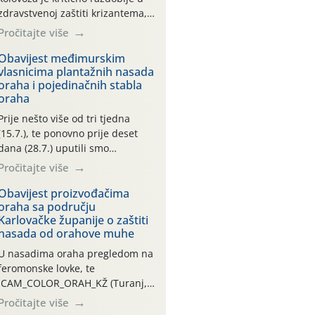
zdravstvenoj zaštiti krizantema,
a prije zamračivanja u proteklom
Pročitajte više
smo mjesecu tri puta upućivali
preporuke o preventivnim
Obavijest međimurskim
vlasnicima plantažnih nasada
mjerama zaštite krizantema od
oraha i pojedinačnih stabla
najčešćih uzročnika bolesti,
oraha
štetnika i fito-fagnih grinja (23.7.,
14.7., 06.7.)! Na početku ovog
Prije nešto više od tri tjedna
mjeseca je zabilježeno je
(15.7.), te ponovno prije deset
povijesno i ekstremno vruće
dana (28.7.) uputili smo
meteorološko razdoblje, uz
obavijesti vlasnicima plantažnih
Pročitajte više
najviše temperature […]
nasada oraha i pojedinačnih
stabla o početku leta i
Obavijest proizvođačima
oraha sa području
ovogodišnjoj potrebi usmjerenog
Karlovačke županije o zaštiti
suzbijanja orahove muhe
nasada od orahove muhe
(Rhagoletis completa)! Već
dvanaest dana traje drugi
U nasadima oraha pregledom na
ovogodišnji “toplinski udar”, koji
feromonske lovke, te
naročito izražen zadnja šest
CAM_COLOR_ORAH_KŽ (Turanj,
dana (31.7.-05.8.), jer najviše
Vojnić) zabilježena je mala
Pročitajte više
temperature zraka svakodnevno
populacija odraslih oblika