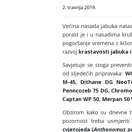
2. travnja 2019.
Većina nasada jabuka nalaz
porast je i u nasadima kruš
pogoršanje vremena s kišom 
razvoj
krastavosti jabuka i
Savjetuje se stoga preventi
od sljedećih pripravaka:
WG
M-45, Dithane DG NeoTe
Penncozeb 75 DG, Chromo
Captan WP 50, Merpan 50 
Obzirom kako su dnevne te
pozornost treba usmjeriti
cvjetojeda (
Anthonomus p