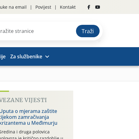
uke na email
Povijest
Kontakt
Traži
ije
Za službenike
VEZANE VIJESTI
Uputa o mjerama zaštite
tijekom zamračivanja
krizantema u Međimurju
Sredina i druga polovica
kolovoza je kritično razdoblje u