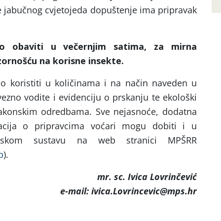
je jabučnog cvjetojeda dopuštenje ima pripravak
o obaviti u večernjim satima, za mirna
ornošću na korisne insekte.
o koristiti u količinama i na način naveden u
zno vodite i evidenciju o prskanju te ekološki
zakonskim odredbama. Sve nejasnoće, dodatna
macija o pripravcima voćari mogu dobiti i u
acijskom sustavu na web stranici MPŠRR
b
).
mr. sc. Ivica Lovrinčević
e-mail: ivica.Lovrincevic@mps.hr