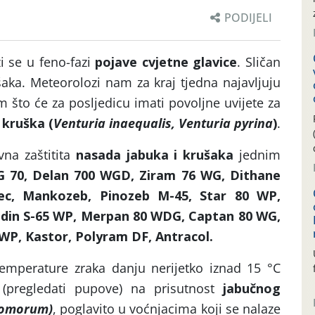
PODIJELI
i se u feno-fazi
pojave cvjetne glavice
. Sličan
aka. Meteorolozi nam za kraj tjedna najavljuju
što će za posljedicu imati povoljne uvijete za
 kruška (
Venturia inaequalis, Venturia pyrina
)
.
vna zaštitita
nasada jabuka i krušaka
jednim
 70, Delan 700 WGD, Ziram 76 WG, Dithane
c, Mankozeb, Pinozeb M-45, Star 80 WP,
din S-65 WP, Merpan 80 WDG, Captan 80 WG,
WP, Kastor, Polyram DF, Antracol.
mperature zraka danju nerijetko iznad 15 °C
 (pregledati pupove) na prisutnost
jabučnog
omorum)
, poglavito u voćnjacima koji se nalaze