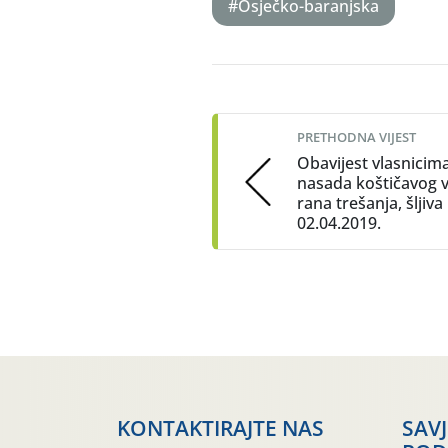
#Osječko-baranjska
Post
navigation
PRETHODNA VIJEST
Obavijest vlasnicim
nasada koštičavog 
rana trešanja, šljiva
02.04.2019.
KONTAKTIRAJTE NAS
SAV