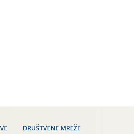
AVE
DRUŠTVENE MREŽE