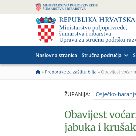
Naslovna stranica
Stručna područja
S
»
Preporuke za zaštitu bilja
»
Obavijest voćarim
ŽUPANIJA:
Osječko-baranj
Obavijest voća
jabuka i krušak