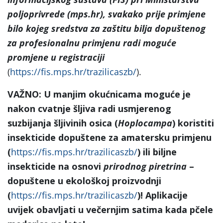
poljoprivrede (mps.hr), svakako prije primjene
bilo kojeg sredstva za zaštitu bilja dopuštenog
za profesionalnu primjenu radi moguće
promjene u registraciji
(
https://fis.mps.hr/trazilicaszb/
).
VAŽNO: U manjim okućnicama moguće je
nakon cvatnje šljiva radi usmjerenog
suzbijanja šljivinih osica (
Hoplocampa
) koristiti
insekticide dopuštene za amatersku primjenu
(
https://fis.mps.hr/trazilicaszb/
) ili biljne
insekticide na osnovi
prirodnog piretrina
–
dopuštene u ekološkoj proizvodnji
(
https://fis.mps.hr/trazilicaszb/
)! Aplikacije
uvijek obavljati u večernjim satima kada pčele