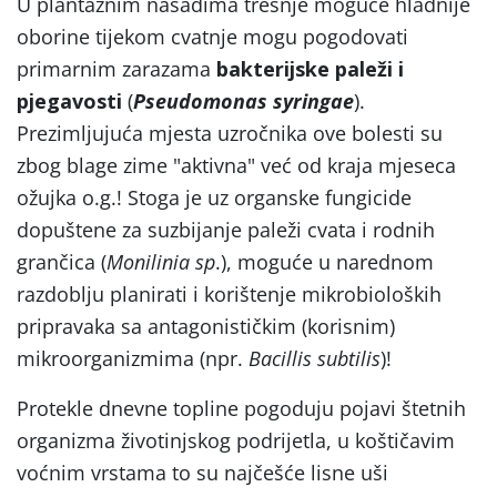
U plantažnim nasadima trešnje moguće hladnije
oborine tijekom cvatnje mogu pogodovati
primarnim zarazama
bakterijske paleži i
pjegavosti
(
Pseudomonas syringae
).
Prezimljujuća mjesta uzročnika ove bolesti su
zbog blage zime "aktivna" već od kraja mjeseca
ožujka o.g.! Stoga je uz organske fungicide
dopuštene za suzbijanje paleži cvata i rodnih
grančica (
Monilinia sp
.), moguće u narednom
razdoblju planirati i korištenje mikrobioloških
pripravaka sa antagonističkim (korisnim)
mikroorganizmima (npr.
Bacillis subtilis
)!
Protekle dnevne topline pogoduju pojavi štetnih
organizma životinjskog podrijetla, u koštičavim
voćnim vrstama to su najčešće lisne uši