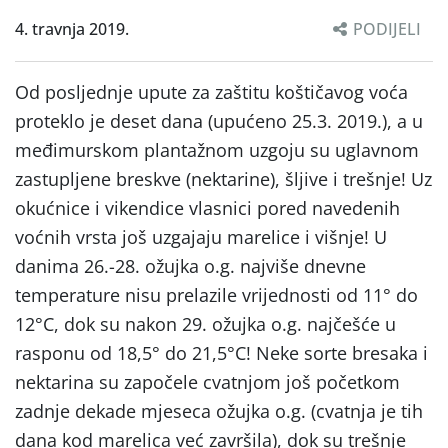
4. travnja 2019.
PODIJELI
Od posljednje upute za zaštitu koštičavog voća
proteklo je deset dana (upućeno 25.3. 2019.), a u
međimurskom plantažnom uzgoju su uglavnom
zastupljene breskve (nektarine), šljive i trešnje! Uz
okućnice i vikendice vlasnici pored navedenih
voćnih vrsta još uzgajaju marelice i višnje! U
danima 26.-28. ožujka o.g. najviše dnevne
temperature nisu prelazile vrijednosti od 11° do
12°C, dok su nakon 29. ožujka o.g. najčešće u
rasponu od 18,5° do 21,5°C! Neke sorte bresaka i
nektarina su započele cvatnjom još početkom
zadnje dekade mjeseca ožujka o.g. (cvatnja je tih
dana kod marelica već završila), dok su trešnje