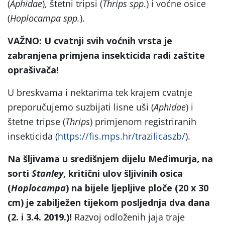
(
Aphidae
), štetni tripsi (
Thrips spp
.) i voćne osice
(
Hoplocampa spp.
).
VAŽNO: U cvatnji svih voćnih vrsta je
zabranjena primjena insekticida radi zaštite
oprašivača
!
U breskvama i nektarima tek krajem cvatnje
preporučujemo suzbijati lisne uši (
Aphidae
) i
štetne tripse (
Thrips
) primjenom registriranih
insekticida (
https://fis.mps.hr/trazilicaszb/
).
Na šljivama u središnjem dijelu Međimurja, na
sorti
Stanley
, kritični ulov šljivinih osica
(
Hoplocampa
) na bijele ljepljive ploče (20 x 30
cm) je zabilježen tijekom posljednja dva dana
(2. i 3.4. 2019.)!
Razvoj odloženih jaja traje