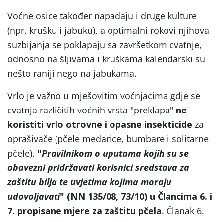
Voćne osice također napadaju i druge kulture
(npr. krušku i jabuku), a optimalni rokovi njihova
suzbijanja se poklapaju sa završetkom cvatnje,
odnosno na šljivama i kruškama kalendarski su
nešto raniji nego na jabukama.
Vrlo je važno u mješovitim voćnjacima gdje se
cvatnja različitih voćnih vrsta "preklapa"
ne
koristiti
vrlo otrovne i opasne insekticide
za
oprašivače (pčele medarice, bumbare i solitarne
pčele).
"
Pravilnikom o uputama kojih su se
obavezni pridržavati korisnici sredstava za
zaštitu bilja te uvjetima kojima moraju
udovoljavati
" (NN 135/08, 73/10) u Člancima 6. i
7. propisane mjere za zaštitu pčela
. Članak 6.