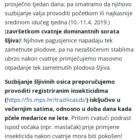
prosječno tjedan dana, pa smatramo da njihovo
suzbijanje valja provoditi početkom ili najkasnije
sredinom idućeg tjedna (10.-11.4. 2019.)
(
završetkom cvatnje dominantnih sorata
šljiva
)! Njihove pagusjenice napadaju tek
zametnute plodove, pa na nezaštićenim stablima
ubrzo nakon cvatnje primjećujemo masovno
otpadanje tek zametnutih plodova šljiva.
Suzbijanje šljivinih osica preporučujemo
provoditi registriranim insekticidima
(
https://fis.mps.hr/trazilicaszb/
) isključivo u
večernjim satima, odnosno u doba dana kada
pčele medarice ne lete
. Pritom cvatući podrast
ispod voćaka (npr. maslačak) prije primjene
insekticida nakon cvatnje mora biti pokošen!