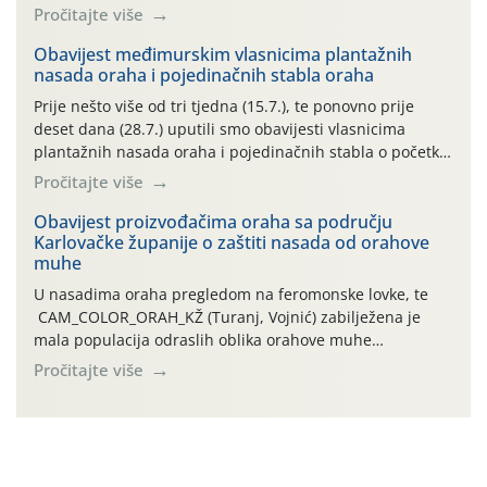
preventivnim mjerama zaštite krizantema od najčešćih
Pročitajte više
uzročnika bolesti, štetnika i fito-fagnih grinja (23.7., 14.7.,
06.7.)! Na početku ovog mjeseca je zabilježeno je
Obavijest međimurskim vlasnicima plantažnih
nasada oraha i pojedinačnih stabla oraha
povijesno i ekstremno vruće meteorološko razdoblje, uz
najviše temperature […]
Prije nešto više od tri tjedna (15.7.), te ponovno prije
deset dana (28.7.) uputili smo obavijesti vlasnicima
plantažnih nasada oraha i pojedinačnih stabla o početku
leta i ovogodišnjoj potrebi usmjerenog suzbijanja
Pročitajte više
orahove muhe (Rhagoletis completa)! Već dvanaest dana
traje drugi ovogodišnji “toplinski udar”, koji naročito
Obavijest proizvođačima oraha sa području
Karlovačke županije o zaštiti nasada od orahove
izražen zadnja šest dana (31.7.-05.8.), jer najviše
muhe
temperature zraka svakodnevno […]
U nasadima oraha pregledom na feromonske lovke, te
CAM_COLOR_ORAH_KŽ (Turanj, Vojnić) zabilježena je
mala populacija odraslih oblika orahove muhe
(Rhagoletis completa). Niska brojnost može se objasniti
Pročitajte više
činjenicom da je riječ o mladim nasadima s vrlo malim
urodom, što je povezano i s manjim brojem prezimjelih
jedinki. U starijim nasadima, na žutim ljepljivim Rebell
pločama s […]