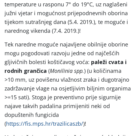
temperature u rasponu 7° do 19°C, uz naglašeni
južni vjetar i mogućnost prijepodnevnih oborina
tijekom sutrašnjeg dana (5.4. 2019.), te moguće i
narednog vikenda (7.4. 2019.)!
Tek naredne moguće najavljene obilnije oborine
mogu pogodovati razvoju jedne od najčešćih
gljivičnih bolesti koštičavog voća:
paleži cvata i
rodnih grančica
(
Monilinia spp.
) (u količinama
>10 mm, uz povišenu vlažnost zraka i dugotrajno
zadržavanje vlage na osjetljivim biljnim organima
>=15 sati). Stoga je preventivno prije sigurnije
najave takvih padalina primijeniti neki od
dopuštenih fungicida
(
https://fis.mps.hr/trazilicaszb/
)!