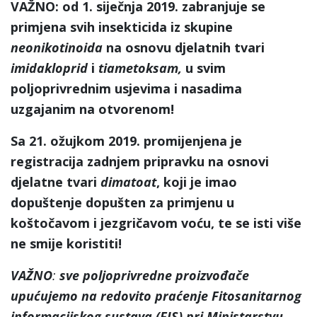
VAŽNO: od 1. siječnja 2019. zabranjuje se
primjena svih insekticida iz skupine
neonikotinoida
na osnovu djelatnih tvari
imidakloprid
i
tiametoksam,
u svim
poljoprivrednim usjevima i nasadima
uzgajanim na otvorenom!
Sa 21. ožujkom 2019. promijenjena je
registracija zadnjem pripravku na osnovi
djelatne tvari
dimatoat
, koji je imao
dopuštenje dopušten za primjenu u
koštočavom i jezgričavom voću, te se isti više
ne smije koristiti!
VAŽNO
:
sve poljoprivredne proizvođače
upućujemo na
redovito praćenje Fitosanitarnog
informacijskog sustava (FIS) pri Ministarstvu