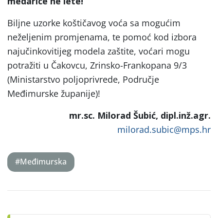
medarice ne lete!
Biljne uzorke koštičavog voća sa mogućim
neželjenim promjenama, te pomoć kod izbora
najučinkovitijeg modela zaštite, voćari mogu
potražiti u Čakovcu, Zrinsko-Frankopana 9/3
(Ministarstvo poljoprivrede, Područje
Međimurske županije)!
mr.sc. Milorad Šubić, dipl.inž.agr.
milorad.subic@mps.hr
#Međimurska
Post
navigation