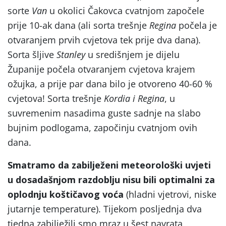
sorte
Van
u okolici Čakovca cvatnjom započele
prije 10-ak dana (ali sorta trešnje
Regina
počela je
otvaranjem prvih cvjetova tek prije dva dana).
Sorta šljive
Stanley
u središnjem je dijelu
Županije počela otvaranjem cvjetova krajem
ožujka, a prije par dana bilo je otvoreno 40-60 %
cvjetova! Sorta trešnje
Kordia i Regina
, u
suvremenim nasadima guste sadnje na slabo
bujnim podlogama, započinju cvatnjom ovih
dana.
Smatramo da zabilježeni meteorološki uvjeti
u dosadašnjom razdoblju nisu bili optimalni za
oplodnju koštičavog voća
(hladni vjetrovi, niske
jutarnje temperature). Tijekom posljednja dva
tjedna zabilježili smo mraz u šest navrata