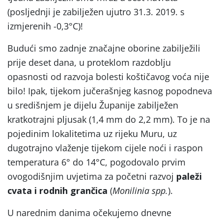
(posljednji je zabilježen ujutro 31.3. 2019. s
izmjerenih -0,3°C)!
Budući smo zadnje značajne oborine zabilježili
prije deset dana, u proteklom razdoblju
opasnosti od razvoja bolesti koštičavog voća nije
bilo! Ipak, tijekom jučerašnjeg kasnog popodneva
u središnjem je dijelu Županije zabilježen
kratkotrajni pljusak (1,4 mm do 2,2 mm). To je na
pojedinim lokalitetima uz rijeku Muru, uz
dugotrajno vlaženje tijekom cijele noći i raspon
temperatura 6° do 14°C, pogodovalo prvim
ovogodišnjim uvjetima za početni razvoj
paleži
cvata i rodnih grančica
(
Monilinia spp.
).
U narednim danima očekujemo dnevne