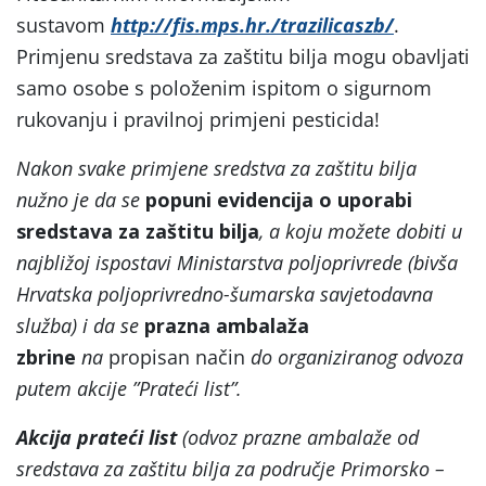
sustavom
http://fis.mps.hr./trazilicaszb/
.
Primjenu sredstava za zaštitu bilja mogu obavljati
samo osobe s položenim ispitom o sigurnom
rukovanju i pravilnoj primjeni pesticida!
Nakon svake primjene sredstva za zaštitu bilja
nužno je da se
popuni evidencija o uporabi
sredstava za zaštitu bilja
, a koju možete dobiti u
najbližoj ispostavi Ministarstva poljoprivrede (bivša
Hrvatska poljoprivredno-šumarska savjetodavna
služba) i da se
prazna ambalaža
zbrine
na
propisan način
do organiziranog odvoza
putem akcije ”Prateći list”.
Akcija prateći list
(odvoz prazne ambalaže od
sredstava za zaštitu bilja za područje Primorsko –