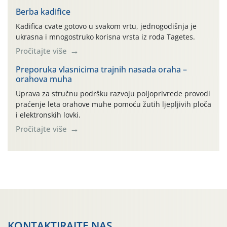
prerade poljoprivrednih proizvoda je svako djelovanje na
poljoprivredni proizvod čiji je rezultat proizvod koji
Berba kadifice
također može biti poljoprivredni proizvod poput npr.
Kadifica cvate gotovo u svakom vrtu, jednogodišnja je
maslinovog ulja, bučinog ulja, vino od […]
ukrasna i mnogostruko korisna vrsta iz roda Tagetes.
Pročitajte više
Preporuka vlasnicima trajnih nasada oraha –
orahova muha
Uprava za stručnu podršku razvoju poljoprivrede provodi
praćenje leta orahove muhe pomoću žutih ljepljivih ploča
i elektronskih lovki.
Pročitajte više
KONTAKTIRAJTE NAS