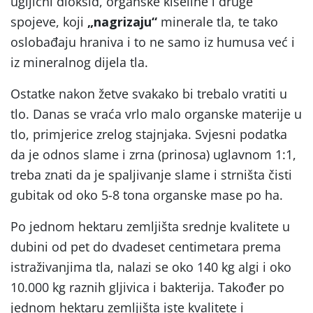
ugljični dioksid, organske kiseline i druge
spojeve, koji
„nagrizaju“
minerale tla, te tako
oslobađaju hraniva i to ne samo iz humusa već i
iz mineralnog dijela tla.
Ostatke nakon žetve svakako bi trebalo vratiti u
tlo. Danas se vraća vrlo malo organske materije u
tlo, primjerice zrelog stajnjaka. Svjesni podatka
da je odnos slame i zrna (prinosa) uglavnom 1:1,
treba znati da je spaljivanje slame i strništa čisti
gubitak od oko 5-8 tona organske mase po ha.
Po jednom hektaru zemljišta srednje kvalitete u
dubini od pet do dvadeset centimetara prema
istraživanjima tla, nalazi se oko 140 kg algi i oko
10.000 kg raznih gljivica i bakterija. Također po
jednom hektaru zemljišta iste kvalitete i