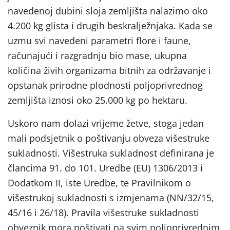
navedenoj dubini sloja zemljišta nalazimo oko
4.200 kg glista i drugih beskralježnjaka. Kada se
uzmu svi navedeni parametri flore i faune,
računajući i razgradnju bio mase, ukupna
količina živih organizama bitnih za održavanje i
opstanak prirodne plodnosti poljoprivrednog
zemljišta iznosi oko 25.000 kg po hektaru.
Uskoro nam dolazi vrijeme žetve, stoga jedan
mali podsjetnik o poštivanju obveza višestruke
sukladnosti. Višestruka sukladnost definirana je
člancima 91. do 101. Uredbe (EU) 1306/2013 i
Dodatkom II, iste Uredbe, te Pravilnikom o
višestrukoj sukladnosti s izmjenama (NN/32/15,
45/16 i 26/18). Pravila višestruke sukladnosti
obveznik mora poštivati na svim poljoprivrednim