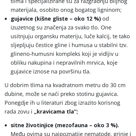
tlima i specijalizirane su za razgradnju biljnog
materijala, osobito onog bogatog ligninom;
gujavice (kišne gliste – oko 12 %)
od
izuzetnog su značenja za svako tlo. One
usitnjuju organsku materiju, luče kalcij, te tako
sljepljuju čestice gline i humusa u stabilni tzv.
glineno-humusni kompleks koji je vidljiv u
obliku nakupina i nepravilnih mrvica, koje
gujavice iznose na površinu tla.
U dobrim tlima na kvadratnom metru do 30 cm
dubine, može se naći preko stotinu gujavica.
Ponegdje ih u literaturi zbog izrazito korisnog
rada zovu i
„kravicama tla“;
sitne životinjice (mezofauna – oko 3 %).
Među ovima su najpoznatije nematode, grinje i