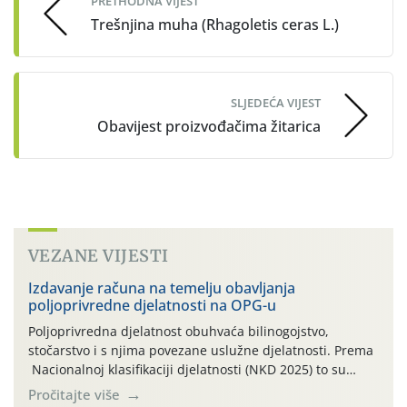
PRETHODNA VIJEST
Trešnjina muha (Rhagoletis ceras L.)
SLJEDEĆA VIJEST
Obavijest proizvođačima žitarica
VEZANE VIJESTI
Izdavanje računa na temelju obavljanja
poljoprivredne djelatnosti na OPG-u
Poljoprivredna djelatnost obuhvaća bilinogojstvo,
stočarstvo i s njima povezane uslužne djelatnosti. Prema
Nacionalnoj klasifikaciji djelatnosti (NKD 2025) to su
skupne 01.1, 01.2, 01.3, 01.4, 01.5 i 01.6. Djelatnost
Pročitajte više