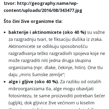
Izvor: http://geography.name/wp-
content/uploads/2016/08/343477.jpg
Što čini žive organizme tla:
bakterije i aktinomicete (oko 40 %)
su važne
za razgradnju tvari, te fiksaciju dušika iz zraka.
Aktinomicete se odlikuju sposobnošću
razgrađivanja teško razgradivih spojeva koje ne
može razgraditi niti jedna druga skupina
organizama (npr. dlake, čekinje, hitin). One tlu
daju „miris šumske zemlje“;
alge i gljive (oko 40 %).
Za razliku od ostalih
mikroorganizama tla, alge mogu obavljati
fotosintezu, te same proizvoditi potreban šećer
(ugljik), dok gljivice žive većinom u kiselim