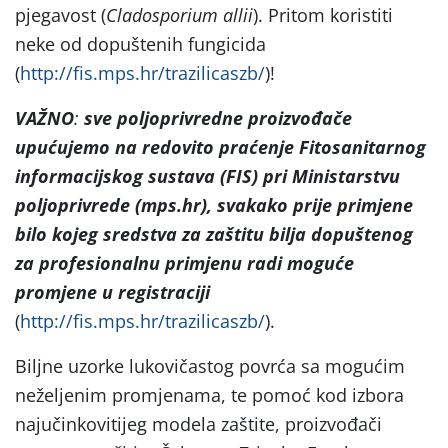
pjegavost (
Cladosporium allii
). Pritom koristiti
neke od dopuštenih fungicida
(
http://fis.mps.hr/trazilicaszb/
)!
VAŽNO
:
sve poljoprivredne proizvođače
upućujemo na
redovito praćenje Fitosanitarnog
informacijskog sustava (FIS) pri Ministarstvu
poljoprivrede (mps.hr), svakako prije primjene
bilo kojeg sredstva za zaštitu bilja dopuštenog
za profesionalnu primjenu radi moguće
promjene u registraciji
(
http://fis.mps.hr/trazilicaszb/
).
Biljne uzorke lukovičastog povrća sa mogućim
neželjenim promjenama, te pomoć kod izbora
najučinkovitijeg modela zaštite, proizvođači