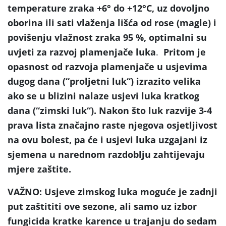
temperature zraka +6° do +12°C, uz dovoljno
oborina ili sati vlaženja lišća od rose (magle) i
povišenju vlažnost zraka 95 %, optimalni su
uvjeti za razvoj plamenjače luka
.
Pritom je
opasnost od
razvoja plamenjače u usjevima
dugog dana (
“proljetni luk
“) izrazito velika
ako se u blizini nalaze usjevi luka kratkog
dana (
“zimski luk
“). Nakon što luk razvije 3-4
prava lista značajno raste njegova osjetljivost
na ovu bolest, pa će i usjevi luka uzgajani iz
sjemena u narednom razdoblju zahtijevaju
mjere zaštite.
VAŽNO: Usjeve zimskog luka moguće je zadnji
put zaštititi ove sezone, ali samo uz izbor
fungicida kratke karence u trajanju do sedam