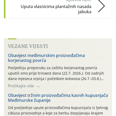
Uputa vlasnicima plantažnih nasada
jabuka
VEZANE VIJESTI
Obavijest međimurskim proizvođačima
korjenastog povrća
Posljednju preporuku za zaštitu korjenastog povrća
uputili smo prije trinaest dana (22.7. 2026.). Od zadnjih
dana mjeseca srpnja i početkom kolovoza (26.7.-03.8.)
traje izuzetno nepovoljno meteorološko razdoblje za rast
Pročitajte više
i razvoj korjenastog povrća: najviše dnevne temperature
zraka zadnjih su devet dana u rasponu 30,7°-38,0°C!
Obavijest tržnim proizvođačima kasnih kupusnjača
Međimurske županije
Drugi ovogodišnji “toplinski udar” naročito je izražen
zadnja četiri dana (31.7.-03.8.), […]
Od posljednje upute proizvođačima kupusnjača iz ljetnog
ciklusa proizvodnje a koje za berbu dospijevaju krajem