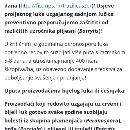
dana (
http://fis.mps.hr/trazilicaszb/
)! Usjeve
proljetnog luka uzgajanog sadnjom lučica
preventivno preporučujemo zaštititi od
različitih uzročnika plijesni (
Botrytis
)!
U kritičnim je godinama peronosporu luka
potrebno redovito suzbijati više puta s razmakom
5-8 dana, a utrošiti najmanje 400 litara
škropiva/ha, uz obavezno dodavanje sredstva za
poboljšanje kvašenja i prianjanja!
Uputa proizvođačima bijelog luka ili češnjaka:
Proizvođači koji redovito uzgajaju uz crveni i
bijeli luk gotovo svake godine suzbijaju
bolesti iz skupina plamenjača (
Peronospora
),
hrđa (
Puccinia
) i plijesni ili truleži (
Botrytis,