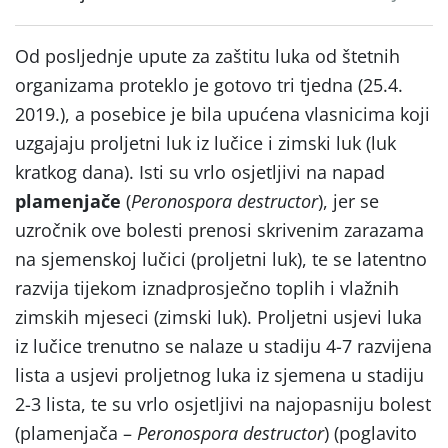
Od posljednje upute za zaštitu luka od štetnih
organizama proteklo je gotovo tri tjedna (25.4.
2019.), a posebice je bila upućena vlasnicima koji
uzgajaju proljetni luk iz lučice i zimski luk (luk
kratkog dana). Isti su vrlo osjetljivi na napad
plamenjače
(
Peronospora destructor
), jer se
uzročnik ove bolesti prenosi skrivenim zarazama
na sjemenskoj lučici (proljetni luk), te se latentno
razvija tijekom iznadprosječno toplih i vlažnih
zimskih mjeseci (zimski luk). Proljetni usjevi luka
iz lučice trenutno se nalaze u stadiju 4-7 razvijena
lista a usjevi proljetnog luka iz sjemena u stadiju
2-3 lista, te su vrlo osjetljivi na najopasniju bolest
(plamenjača –
Peronospora destructor
) (poglavito