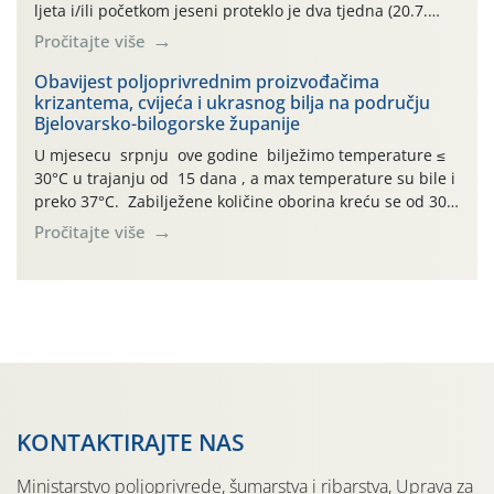
ljeta i/ili početkom jeseni proteklo je dva tjedna (20.7.
2026.). Proteklih je tjedan dana (26.7.-02.8.) obilježilo
Pročitajte više
izuzetno nepovoljno meteorološko razdoblje za rast i
razvoj ljetnih povrtnih kupusnjača: najviše dnevne
Obavijest poljoprivrednim proizvođačima
krizantema, cvijeća i ukrasnog bilja na području
temperature zraka zadnjih su sedam dana u rasponu
Bjelovarsko-bilogorske županije
30,7°-38,0°C! Drugi ovogodišnji […]
U mjesecu srpnju ove godine bilježimo temperature ≤
30°C u trajanju od 15 dana , a max temperature su bile i
preko 37°C. Zabilježene količine oborina kreću se od 30
mm do 70 mm ovisno o lokaciji. Visoke temperature
Pročitajte više
pogoduju razvoju štetnika osobito u plasteničkoj
proizvodnji. Pregledom krizantema uočene su za sada
pojave tripsa. Vlasnici […]
KONTAKTIRAJTE NAS
Ministarstvo poljoprivrede, šumarstva i ribarstva, Uprava za