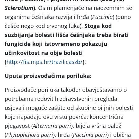
Sclerotium
)
. Osim plamenjače na nadzemnim se
organima češnjaka razvija i hrđa (
Puccinia
) (puno
češće nego kod crvenog luka).
Stoga kod
suzbijanja bolesti lišća češnjaka treba birati
fungicide koji istovremeno pokazuju
učinkovitost na obje bolesti
(
http://fis.mps.hr/trazilicaszb/
)
!
Uputa proizvođačima poriluka:
Proizvođače poriluka također obavještavamo o
potrebama redovitih zdravstvenih pregleda
usjeva i moguće zaštite od skupine biljnih bolesti
koje napadaju ovu vrstu povrća: koncentrična
pjegavost (
Alternaria porri
), bijela vršna palež
(
Phytophthora porri
), hrđa (
Puccinia porri
) i obična