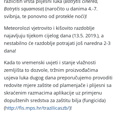
različitih vrsta plijesni luka (
Botrytis cinerea,
Botrytis squamosa
) (naročito u danima 4.-7.
svibnja, te ponovno od protekle noći)!
Meteorolozi vjetrovito i kišovito razdoblje
najavljuju tijekom cijelog dana (13.5. 2019.), a
nestabilno će razdoblje potrajati još naredna 2-3
dana!
Kada to vremenski uvjeti i stanje vlažnosti
zemljišta to dozvole, tržnim proizvođačima
usjeva luka dugog dana preporučujemo provoditi
redovite mjere zaštite od plamenjače i plijesni sa
skraćenim razmacima aplikacije uz primjenu
dopuštenih sredstva za zaštitu bilja (fungicida)
(
http://fis.mps.hr/trazilicaszb/
)!