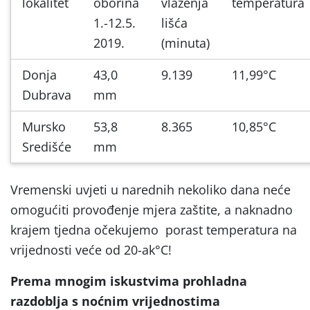
lokalitet
oborina
vlaženja
temperatura
1.-12.5.
lišća
2019.
(minuta)
Donja
43,0
9.139
11,99°C
Dubrava
mm
Mursko
53,8
8.365
10,85°C
Središće
mm
Vremenski uvjeti u narednih nekoliko dana neće
omogućiti provođenje mjera zaštite, a naknadno
krajem tjedna očekujemo porast temperatura na
vrijednosti veće od 20-ak°C!
Prema mnogim iskustvima prohladna
razdoblja s noćnim vrijednostima