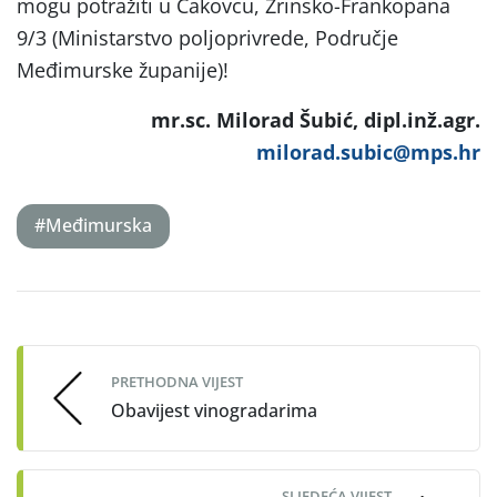
mogu potražiti u Čakovcu, Zrinsko-Frankopana
9/3 (Ministarstvo poljoprivrede, Područje
Međimurske županije)!
mr.sc. Milorad Šubić, dipl.inž.agr.
milorad.subic@mps.hr
#Međimurska
Post
navigation
PRETHODNA VIJEST
Obavijest vinogradarima
SLJEDEĆA VIJEST