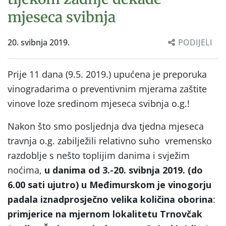
mjeseca svibnja
20. svibnja 2019.
PODIJELI
Prije 11 dana (9.5. 2019.) upućena je preporuka
vinogradarima o preventivnim mjerama zaštite
vinove loze sredinom mjeseca svibnja o.g.!
Nakon što smo posljednja dva tjedna mjeseca
travnja o.g. zabilježili relativno suho vremensko
razdoblje s nešto toplijim danima i svježim
noćima,
u danima od 3.-20. svibnja 2019. (do
6.00 sati ujutro) u Međimurskom je vinogorju
padala iznadprosječno velika količina oborina
:
primjerice na mjernom lokalitetu Trnovčak