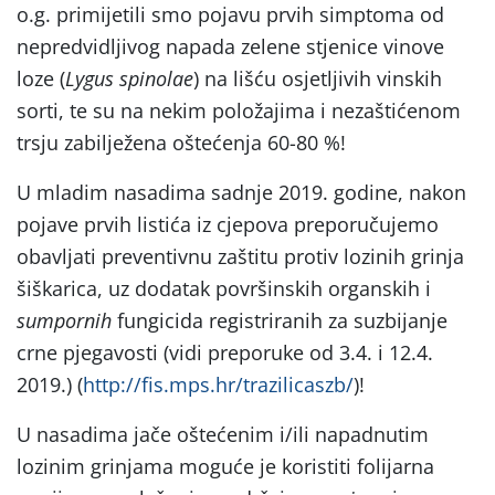
o.g. primijetili smo pojavu prvih simptoma od
nepredvidljivog napada zelene stjenice vinove
loze (
Lygus spinolae
) na lišću osjetljivih vinskih
sorti, te su na nekim položajima i nezaštićenom
trsju zabilježena oštećenja 60-80 %!
U mladim nasadima sadnje 2019. godine, nakon
pojave prvih listića iz cjepova preporučujemo
obavljati preventivnu zaštitu protiv lozinih grinja
šiškarica, uz dodatak površinskih organskih i
sumpornih
fungicida registriranih za suzbijanje
crne pjegavosti (vidi preporuke od 3.4. i 12.4.
2019.) (
http://fis.mps.hr/trazilicaszb/
)!
U nasadima jače oštećenim i/ili napadnutim
lozinim grinjama moguće je koristiti folijarna