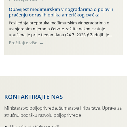
narednom razdoblju najavljuju drugi ovogodišnji
„toplinski udar“. Simptome plamenjače vinove loze
Obavijest međimurskim vinogradarima o pojavi i
praćenju odraslih oblika američkog cvrčka
(Plasmoparas viticola) uglavnom ne nalazimo u
vinogradima, a simptomi pepelnice vinove […]
Posljednja preporuka međimurskim vinogradarima o
usmjerenim mjerama četvrte zaštite nakon cvatnje
upućena je prije tjedan dana (24.7. 2026.)! Zadnjih je
tjedan dana u Međimurskom vinogorju obilježilo
Pročitajte više
iznadprosječno vruće razdoblje: svakog su dana najviše
dnevne temperature od 24.7.-30.7. 2026. u rasponu
30,0°-37,0°C (tjednih oborina je pritom bilo vrlo malo,
npr. na lokalitetu Sveti Urban samo 0,5 […]
KONTAKTIRAJTE NAS
Ministarstvo poljoprivrede, šumarstva i ribarstva, Uprava za
stručnu podršku razvoju poljoprivrede
Ulica Grada Vukovara 78