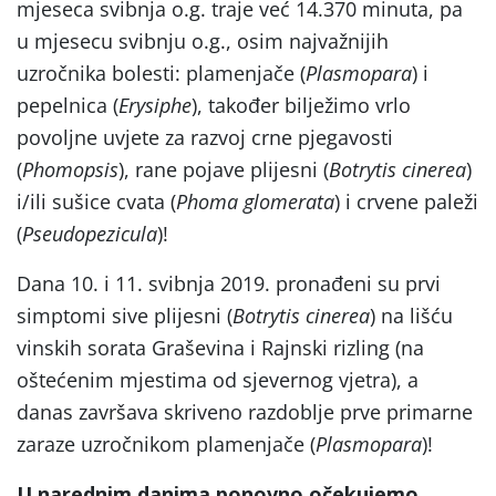
mjeseca svibnja o.g. traje već 14.370 minuta, pa
u mjesecu svibnju o.g., osim najvažnijih
uzročnika bolesti: plamenjače (
Plasmopara
) i
pepelnica (
Erysiphe
), također bilježimo vrlo
povoljne uvjete za razvoj crne pjegavosti
(
Phomopsis
), rane pojave plijesni (
Botrytis cinerea
)
i/ili sušice cvata (
Phoma glomerata
) i crvene paleži
(
Pseudopezicula
)!
Dana 10. i 11. svibnja 2019. pronađeni su prvi
simptomi sive plijesni (
Botrytis cinerea
) na lišću
vinskih sorata Graševina i Rajnski rizling (na
oštećenim mjestima od sjevernog vjetra), a
danas završava skriveno razdoblje prve primarne
zaraze uzročnikom plamenjače (
Plasmopara
)!
U narednim danima ponovno očekujemo