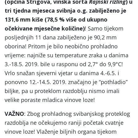
(općina Štrigova, vinska sorta
Rajnski rizling
) u
tri tjedna mjeseca svibnja o.g. zabilježeno je
131,6 mm kiše (78,5 % više od ukupno
očekivane mjesečne količine)
! Samo tijekom
posljednjih 11 dana zabilježeno je 90,2 mm
oborina! Pritom je bilo neobično prohladno
vrijeme: najniže su temperature zraka u danima
3.-18.5. 2019. bile u rasponu od 2,7° do 9,9°C!
Vrlo snažan sjeverni vjetar u danima 4.-6.5. i
ponovno 12.-14.5. 2019. značajno je “pothladio”
biljke, pa u proteklom razdoblju nismo imali
velike poraste mladica vinove loze!
VAŽNO
: Zbog prohladnog svibanjskog proteklog
razdoblja ne očekujemo raniji početak cvatnje
vinove loze! Vlaženje biljnih organa tijekom