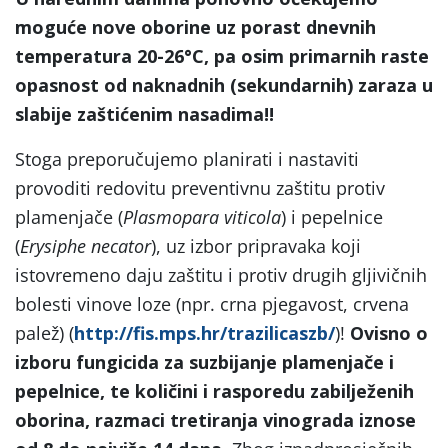
moguće nove oborine uz porast dnevnih
temperatura 20-26°C, pa osim primarnih raste
opasnost od naknadnih (sekundarnih) zaraza u
slabije zaštićenim nasadima!!
Stoga preporučujemo planirati i nastaviti
provoditi redovitu preventivnu zaštitu protiv
plamenjače (
Plasmopara viticola
) i pepelnice
(
Erysiphe necator
), uz izbor pripravaka koji
istovremeno daju zaštitu i protiv drugih gljivičnih
bolesti vinove loze (npr. crna pjegavost, crvena
palež) (
http://fis.mps.hr/trazilicaszb/
)!
Ovisno o
izboru fungicida za suzbijanje plamenjače i
pepelnice, te količini i rasporedu zabilježenih
oborina, razmaci tretiranja vinograda iznose