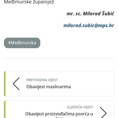
Međimurske županije)!
mr. sc. Milorad Šubić
milorad.subic@mps.hr
#Međimurska
Post
navigation
PRETHODNA VIJEST
Obavijest maslinarima
SLJEDEĆA VIJEST
Obavijest proizvođačima povrća u