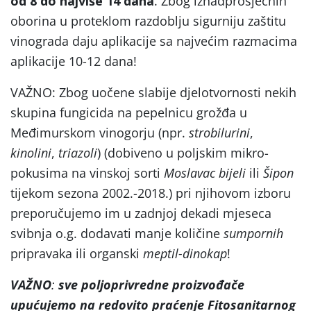
od 8 do najviše 14 dana
. Zbog iznadprosječnih
oborina u proteklom razdoblju sigurniju zaštitu
vinograda daju aplikacije sa najvećim razmacima
aplikacije 10-12 dana!
VAŽNO: Zbog uočene slabije djelotvornosti nekih
skupina fungicida na pepelnicu grožđa u
Međimurskom vinogorju (npr.
strobilurini
,
kinolini
,
triazoli
) (dobiveno u poljskim mikro-
pokusima na vinskoj sorti
Moslavac bijeli
ili
Šipon
tijekom sezona 2002.-2018.) pri njihovom izboru
preporučujemo im u zadnjoj dekadi mjeseca
svibnja o.g. dodavati manje količine
sumpornih
pripravaka ili organski
meptil-dinokap
!
VAŽNO
:
sve poljoprivredne proizvođače
upućujemo na
redovito praćenje Fitosanitarnog