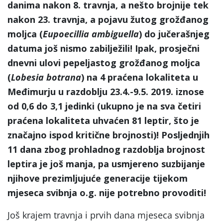
danima nakon 8. travnja, a nešto brojnije tek
nakon 23. travnja, a pojavu žutog grožđanog
moljca (
Eupoecillia ambiguella
) do jučerašnjeg
datuma još nismo zabilježili! Ipak, prosječni
dnevni ulovi pepeljastog grožđanog moljca
(
Lobesia botrana
) na 4 praćena lokaliteta u
Međimurju u razdoblju 23.4.-9.5. 2019. iznose
od 0,6 do 3,1 jedinki (ukupno je na sva četiri
praćena lokaliteta uhvaćen 81 leptir, što je
značajno ispod kritične brojnosti)! Posljednjih
11 dana zbog prohladnog razdoblja brojnost
leptira je još manja, pa usmjereno suzbijanje
njihove prezimljujuće generacije tijekom
mjeseca svibnja o.g. nije potrebno provoditi!
Još krajem travnja i prvih dana mjeseca svibnja