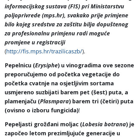
informacijskog sustava (FIS) pri Ministarstvu
poljoprivrede (mps.hr), svakako prije primjene
bilo kojeg sredstva za zaštitu bilja dopuštenog
za profesionalnu primjenu radi moguće
promjene u registraciji
(
http://fis.mps.hr/trazilicaszb/
).
Pepelnicu (
Erysiphe
) u vinogradima ove sezone
preporučujemo od početka vegetacije do
početka cvatnje na osjetljivim sortama
usmjereno suzbijati barem pet (šest) puta, a
plamenjaču (
Plasmpara
) barem tri (četiri) puta
(ovisno o izboru fungicida)
!
Pepeljasti grožđani moljac (
Lobesia botrana
) je
započeo letom prezimljujuće generacije u