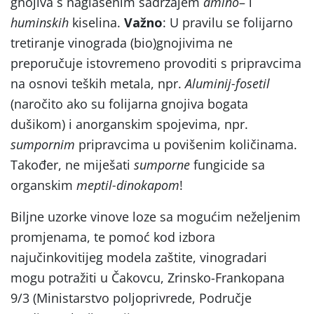
gnojiva s naglašenim sadržajem
amino
– i
huminskih
kiselina.
Važno
: U pravilu se folijarno
tretiranje vinograda (bio)gnojivima ne
preporučuje istovremeno provoditi s pripravcima
na osnovi teških metala, npr.
Aluminij-fosetil
(naročito ako su folijarna gnojiva bogata
dušikom) i anorganskim spojevima, npr.
sumpornim
pripravcima u povišenim količinama.
Također, ne miješati
sumporne
fungicide sa
organskim
meptil-dinokapom
!
Biljne uzorke vinove loze sa mogućim neželjenim
promjenama, te pomoć kod izbora
najučinkovitijeg modela zaštite, vinogradari
mogu potražiti u Čakovcu, Zrinsko-Frankopana
9/3 (Ministarstvo poljoprivrede, Područje