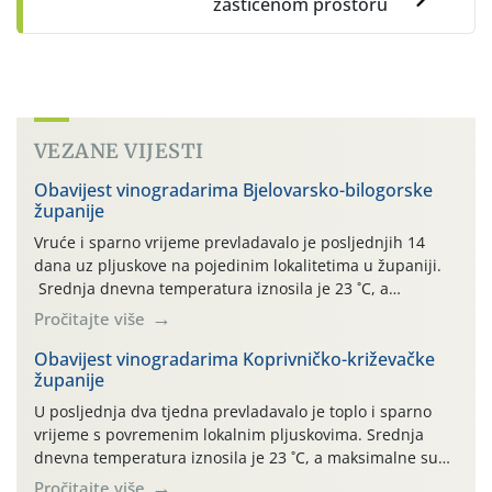
zaštićenom prostoru
VEZANE VIJESTI
Obavijest vinogradarima Bjelovarsko-bilogorske
županije
Vruće i sparno vrijeme prevladavalo je posljednjih 14
dana uz pljuskove na pojedinim lokalitetima u županiji.
Srednja dnevna temperatura iznosila je 23 ˚C, a
maksimalne su posljednjih dana dosezale do 35 ˚C.
Pročitajte više
Simptome plamenjače vinove loze (Plasmoparas
viticola) vidljivi su na zapercima i vršnom mladom lišću.
Obavijest vinogradarima Koprivničko-križevačke
županije
Kako bi i dalje održali zdravu lisnu masu u zaštiti je
moguće […]
U posljednja dva tjedna prevladavalo je toplo i sparno
vrijeme s povremenim lokalnim pljuskovima. Srednja
dnevna temperatura iznosila je 23 ˚C, a maksimalne su
se posljednjih dana penjale do 35 ˚C. Prognostičari u
Pročitajte više