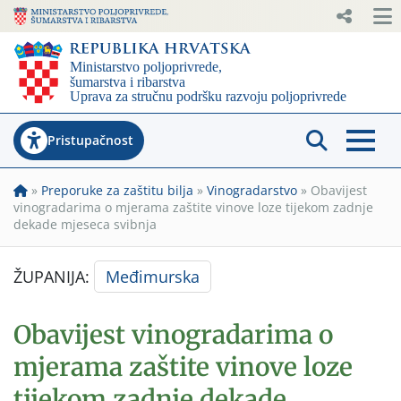
Pristupačnost
»
Preporuke za zaštitu bilja
»
Vinogradarstvo
»
Obavijest
vinogradarima o mjerama zaštite vinove loze tijekom zadnje
dekade mjeseca svibnja
ŽUPANIJA:
Međimurska
Obavijest vinogradarima o
mjerama zaštite vinove loze
tijekom zadnje dekade