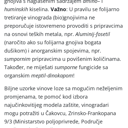
gnojiva s naglašenim sadržajem
amino
– i
huminskih
kiselina.
Važno
: U pravilu se folijarno
tretiranje vinograda (bio)gnojivima ne
preporučuje istovremeno provoditi s pripravcima
na osnovi teških metala, npr.
Aluminij-fosetil
(naročito ako su folijarna gnojiva bogata
dušikom) i anorganskim spojevima, npr.
sumpornim
pripravcima u povišenim količinama.
Također, ne miješati
sumporne
fungicide sa
organskim
meptil-dinokapom
!
Biljne uzorke vinove loze sa mogućim neželjenim
promjenama, te pomoć kod izbora
najučinkovitijeg modela zaštite, vinogradari
mogu potražiti u Čakovcu, Zrinsko-Frankopana
9/3 (Ministarstvo poljoprivrede, Područje