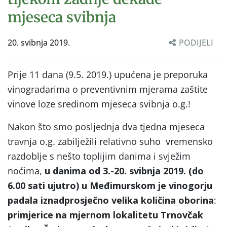
mjeseca svibnja
20. svibnja 2019.
PODIJELI
Prije 11 dana (9.5. 2019.) upućena je preporuka
vinogradarima o preventivnim mjerama zaštite
vinove loze sredinom mjeseca svibnja o.g.!
Nakon što smo posljednja dva tjedna mjeseca
travnja o.g. zabilježili relativno suho vremensko
razdoblje s nešto toplijim danima i svježim
noćima,
u danima od 3.-20. svibnja 2019. (do
6.00 sati ujutro) u Međimurskom je vinogorju
padala iznadprosječno velika količina oborina
:
primjerice na mjernom lokalitetu Trnovčak