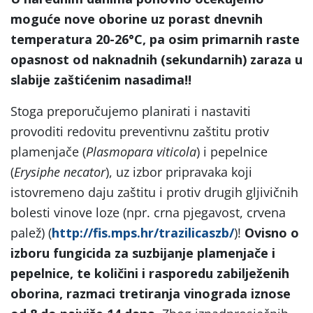
moguće nove oborine uz porast dnevnih
temperatura 20-26°C, pa osim primarnih raste
opasnost od naknadnih (sekundarnih) zaraza u
slabije zaštićenim nasadima!!
Stoga preporučujemo planirati i nastaviti
provoditi redovitu preventivnu zaštitu protiv
plamenjače (
Plasmopara viticola
) i pepelnice
(
Erysiphe necator
), uz izbor pripravaka koji
istovremeno daju zaštitu i protiv drugih gljivičnih
bolesti vinove loze (npr. crna pjegavost, crvena
palež) (
http://fis.mps.hr/trazilicaszb/
)!
Ovisno o
izboru fungicida za suzbijanje plamenjače i
pepelnice, te količini i rasporedu zabilježenih
oborina, razmaci tretiranja vinograda iznose