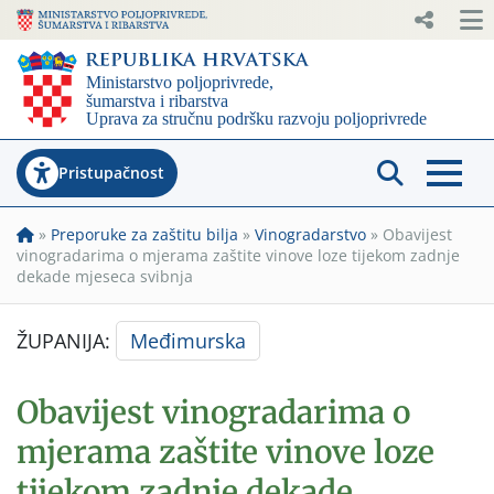
Pristupačnost
»
Preporuke za zaštitu bilja
»
Vinogradarstvo
»
Obavijest
vinogradarima o mjerama zaštite vinove loze tijekom zadnje
dekade mjeseca svibnja
ŽUPANIJA:
Međimurska
Obavijest vinogradarima o
mjerama zaštite vinove loze
tijekom zadnje dekade