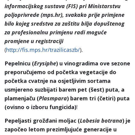
informacijskog sustava (FIS) pri Ministarstvu
poljoprivrede (mps.hr), svakako prije primjene
bilo kojeg sredstva za zaštitu bilja dopuštenog
za profesionalnu primjenu radi moguće
promjene u registraciji
(
http://fis.mps.hr/trazilicaszb/
).
Pepelnicu (
Erysiphe
) u vinogradima ove sezone
preporučujemo od početka vegetacije do
početka cvatnje na osjetljivim sortama
usmjereno suzbijati barem pet (šest) puta, a
plamenjaču (
Plasmpara
) barem tri (četiri) puta
(ovisno o izboru fungicida)
!
Pepeljasti grožđani moljac (
Lobesia botrana
) je
započeo letom prezimljujuće generacije u