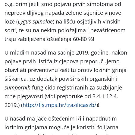
o.g. primijetili smo pojavu prvih simptoma od
nepredvidljivog napada zelene stjenice vinove
loze (
Lygus spinolae
) na lišću osjetljivih vinskih
sorti, te su na nekim položajima i nezaštićenom
trsju zabilježena oštećenja 60-80 %!
U mladim nasadima sadnje 2019. godine, nakon
pojave prvih listića iz cjepova preporučujemo
obavljati preventivnu zaštitu protiv lozinih grinja
šiškarica, uz dodatak površinskih organskih i
sumpornih
fungicida registriranih za suzbijanje
crne pjegavosti (vidi preporuke od 3.4. i 12.4.
2019.) (
http://fis.mps.hr/trazilicaszb/
)!
U nasadima jače oštećenim i/ili napadnutim
lozinim grinjama moguće je koristiti folijarna