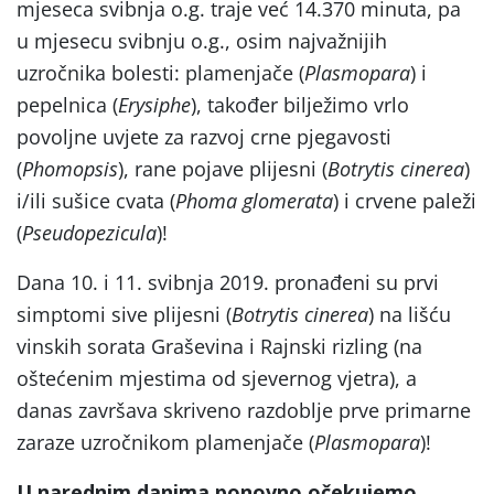
mjeseca svibnja o.g. traje već 14.370 minuta, pa
u mjesecu svibnju o.g., osim najvažnijih
uzročnika bolesti: plamenjače (
Plasmopara
) i
pepelnica (
Erysiphe
), također bilježimo vrlo
povoljne uvjete za razvoj crne pjegavosti
(
Phomopsis
), rane pojave plijesni (
Botrytis cinerea
)
i/ili sušice cvata (
Phoma glomerata
) i crvene paleži
(
Pseudopezicula
)!
Dana 10. i 11. svibnja 2019. pronađeni su prvi
simptomi sive plijesni (
Botrytis cinerea
) na lišću
vinskih sorata Graševina i Rajnski rizling (na
oštećenim mjestima od sjevernog vjetra), a
danas završava skriveno razdoblje prve primarne
zaraze uzročnikom plamenjače (
Plasmopara
)!
U narednim danima ponovno očekujemo