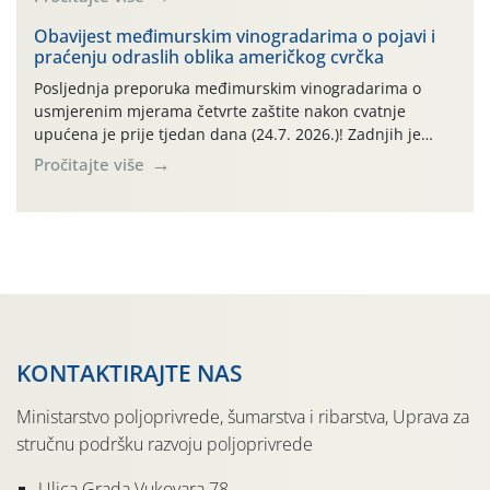
narednom razdoblju najavljuju drugi ovogodišnji
„toplinski udar“. Simptome plamenjače vinove loze
Obavijest međimurskim vinogradarima o pojavi i
praćenju odraslih oblika američkog cvrčka
(Plasmoparas viticola) uglavnom ne nalazimo u
vinogradima, a simptomi pepelnice vinove […]
Posljednja preporuka međimurskim vinogradarima o
usmjerenim mjerama četvrte zaštite nakon cvatnje
upućena je prije tjedan dana (24.7. 2026.)! Zadnjih je
tjedan dana u Međimurskom vinogorju obilježilo
Pročitajte više
iznadprosječno vruće razdoblje: svakog su dana najviše
dnevne temperature od 24.7.-30.7. 2026. u rasponu
30,0°-37,0°C (tjednih oborina je pritom bilo vrlo malo,
npr. na lokalitetu Sveti Urban samo 0,5 […]
KONTAKTIRAJTE NAS
Ministarstvo poljoprivrede, šumarstva i ribarstva, Uprava za
stručnu podršku razvoju poljoprivrede
Ulica Grada Vukovara 78