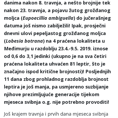
danima nakon 8. travnja, a nešto brojnije tek
nakon 23. travnja, a pojavu žutog grožđanog
moljca (
Eupoecillia ambiguella
) do jučerašnjeg
datuma još nismo zabilježili! Ipak, prosječni
dnevni ulovi pepeljastog grožđanog moljca
(
Lobesia botrana
) na 4 praćena lokaliteta u
Međimurju u razdoblju 23.4.-9.5. 2019. iznose
od 0,6 do 3,1 jedinki (ukupno je na sva četiri
praćena lokaliteta uhvaćen 81 leptir, što je
značajno ispod kritične brojnosti)! Posljednjih
11 dana zbog prohladnog razdoblja brojnost
leptira je još manja, pa usmjereno suzbijanje
njihove prezimljujuće generacije tijekom
mjeseca svibnja o.g. nije potrebno provoditi!
Još krajem travnja i prvih dana mjeseca svibnja