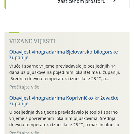
zaštićenom prostoru
VEZANE VIJESTI
Obavijest vinogradarima Bjelovarsko-bilogorske
županije
Vruće i sparno vrijeme prevladavalo je posljednjih 14
dana uz pljuskove na pojedinim lokalitetima u županiji.
Srednja dnevna temperatura iznosila je 23 ˚C, a
maksimalne su posljednjih dana dosezale do 35 ˚C.
Pročitajte više
Simptome plamenjače vinove loze (Plasmoparas
viticola) vidljivi su na zapercima i vršnom mladom lišću.
Obavijest vinogradarima Koprivničko-križevačke
županije
Kako bi i dalje održali zdravu lisnu masu u zaštiti je
moguće […]
U posljednja dva tjedna prevladavalo je toplo i sparno
vrijeme s povremenim lokalnim pljuskovima. Srednja
dnevna temperatura iznosila je 23 ˚C, a maksimalne su
se posljednjih dana penjale do 35 ˚C. Prognostičari u
Pročitajte više