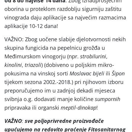
od 8 do najviše 14 dana
. Zbog iznadprosječnih
oborina u proteklom razdoblju sigurniju zaštitu
vinograda daju aplikacije sa najvećim razmacima
aplikacije 10-12 dana!
VAŽNO: Zbog uočene slabije djelotvornosti nekih
skupina fungicida na pepelnicu grožđa u
Međimurskom vinogorju (npr.
strobilurini
,
kinolini
,
triazoli
) (dobiveno u poljskim mikro-
pokusima na vinskoj sorti
Moslavac bijeli
ili
Šipon
tijekom sezona 2002.-2018.) pri njihovom izboru
preporučujemo im u zadnjoj dekadi mjeseca
svibnja o.g. dodavati manje količine
sumpornih
pripravaka ili organski
meptil-dinokap
!
VAŽNO
:
sve poljoprivredne proizvođače
upućujemo na
redovito praćenje Fitosanitarnog