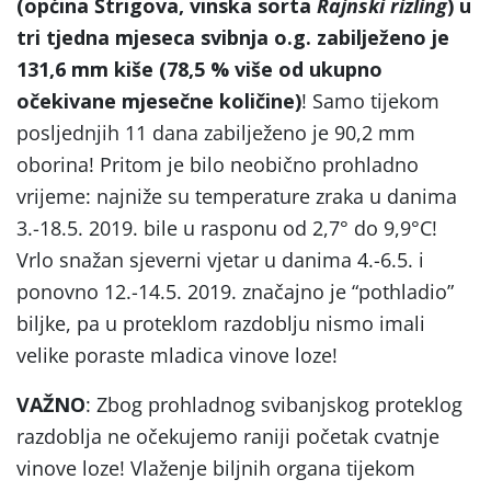
(općina Štrigova, vinska sorta
Rajnski rizling
) u
tri tjedna mjeseca svibnja o.g. zabilježeno je
131,6 mm kiše (78,5 % više od ukupno
očekivane mjesečne količine)
! Samo tijekom
posljednjih 11 dana zabilježeno je 90,2 mm
oborina! Pritom je bilo neobično prohladno
vrijeme: najniže su temperature zraka u danima
3.-18.5. 2019. bile u rasponu od 2,7° do 9,9°C!
Vrlo snažan sjeverni vjetar u danima 4.-6.5. i
ponovno 12.-14.5. 2019. značajno je “pothladio”
biljke, pa u proteklom razdoblju nismo imali
velike poraste mladica vinove loze!
VAŽNO
: Zbog prohladnog svibanjskog proteklog
razdoblja ne očekujemo raniji početak cvatnje
vinove loze! Vlaženje biljnih organa tijekom