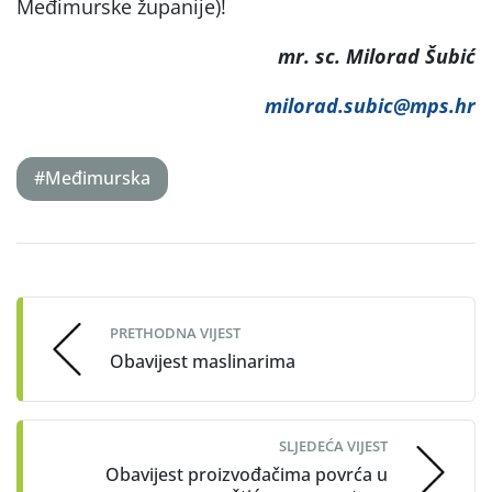
Međimurske županije)!
mr. sc. Milorad Šubić
milorad.subic@mps.hr
#Međimurska
Post
navigation
PRETHODNA VIJEST
Obavijest maslinarima
SLJEDEĆA VIJEST
Obavijest proizvođačima povrća u