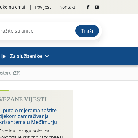
uke na email
Povijest
Kontakt
Traži
ije
Za službenike
storu (ZP)
VEZANE VIJESTI
Uputa o mjerama zaštite
tijekom zamračivanja
krizantema u Međimurju
Sredina i druga polovica
kolovoza je kritično razdoblje u