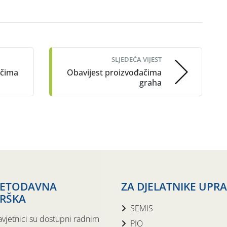
SLJEDEĆA VIJEST
ačima
Obavijest proizvođačima
graha
JETODAVNA
ZA DJELATNIKE UPR
RŠKA
SEMIS
avjetnici su dostupni radnim
PIO