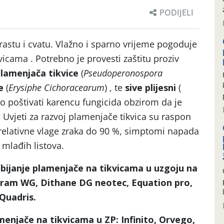
PODIJELI
rastu i cvatu. Vlažno i sparno vrijeme pogoduje
kvicama . Potrebno je provesti zaštitu proziv
lamenjača tikvice
(
Pseudoperonospora
e
(
Erysiphe Cichoracearum
) , te
sive plijesni
(
žno poštivati karencu fungicida obzirom da je
u. Uvjeti za razvoj plamenjače tikvica su raspon
relativne vlage zraka do 90 %, simptomi napada
u mlađih listova.
zbijanje plamenjače na tikvicama u uzgoju na
eoram WG, Dithane DG neotec, Equation pro,
Quadris.
amenjače na tikvicama u ZP: Infinito, Orvego,