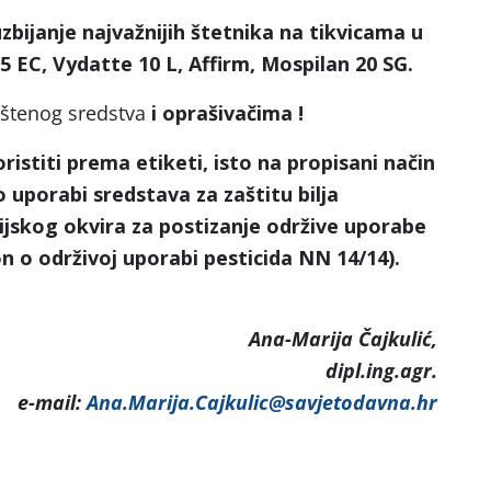
uzbijanje najvažnijih štetnika na tikvicama u
,5 EC, Vydatte 10 L, Affirm, Mospilan 20 SG.
štenog sredstva
i oprašivačima !
ristiti prema etiketi, isto na propisani način
 o uporabi sredstava za zaštitu bilja
ijskog okvira za postizanje održive uporabe
n o održivoj uporabi pesticida NN 14/14).
arija Čajkulić,
dipl.ing.agr.
e-mail:
Ana.Marija.Cajkulic@savjetodavna.hr