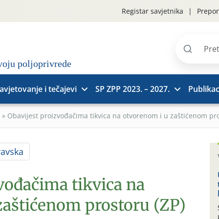
Registar savjetnika
Prepor
Pretraži
stranice
avjetovanje i tečajevi
SP ZPP 2023. – 2027.
Publikac
»
Obavijest proizvođačima tikvica na otvorenom i u zaštićenom pro
ravska
vođačima tikvica na
zaštićenom prostoru (ZP)