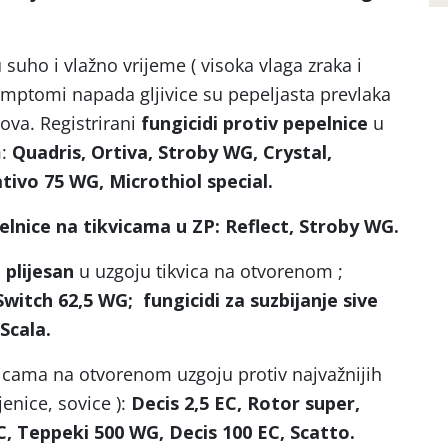
 suho i vlažno vrijeme ( visoka vlaga zraka i
imptomi napada gljivice su pepeljasta prevlaka
etova. Registrirani
fungicidi protiv pepelnice
u
m:
Quadris, Ortiva, Stroby WG, Crystal,
tivo 75 WG, Microthiol special.
pelnice na tikvicama u ZP: Reflect, Stroby WG.
 plijesan
u uzgoju tikvica na otvorenom ;
Switch 62,5 WG; fungicidi za suzbijanje sive
 Scala.
vicama na otvorenom uzgoju protiv najvažnijih
tjenice, sovice ):
Decis 2,5 EC, Rotor super,
C, Teppeki 500 WG, Decis 100 EC, Scatto.