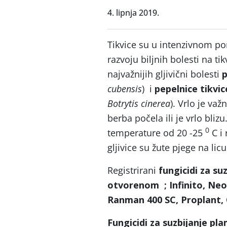
4. lipnja 2019.
Tikvice su u intenzivnom po
razvoju biljnih bolesti na ti
najvažnijih gljivični bolesti
p
cubensis
) i
pepelnice tikvic
Botrytis cinerea
). Vrlo je va
berba počela ili je vrlo bliz
0
temperature od 20 -25
C i 
gljivice su žute pjege na lic
Registrirani
fungicidi za su
otvorenom
; Infinito, N
Ranman 400 SC, Proplant, 
Fungicidi za suzbijanje pl