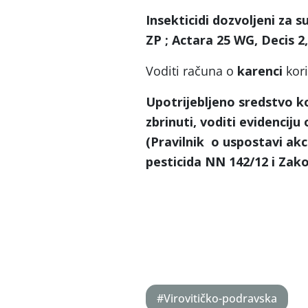
Insekticidi dozvoljeni za s
ZP ; Actara 25 WG, Decis 2
Voditi računa o
karenci
kori
Upotrijebljeno sredstvo ko
zbrinuti, voditi evidenciju
(Pravilnik o uspostavi akc
pesticida NN 142/12 i Zako
Ana-M
#Virovitičko-podravska