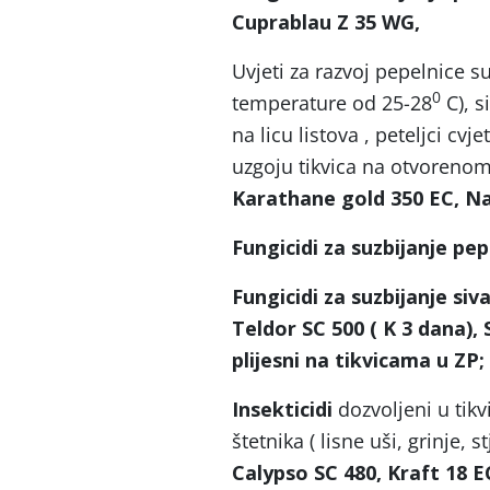
Cuprablau Z 35 WG,
Uvjeti za razvoj pepelnice su
0
temperature od 25-28
C), s
na licu listova , peteljci cvj
uzgoju tikvica na otvoreno
Karathane gold 350 EC, Na
Fungicidi za suzbijanje pe
Fungicidi za suzbijanje siva
Teldor SC 500 ( K 3 dana), 
plijesni na tikvicama u ZP;
Insekticidi
dozvoljeni u tik
štetnika ( lisne uši, grinje, s
Calypso SC 480, Kraft 18 E