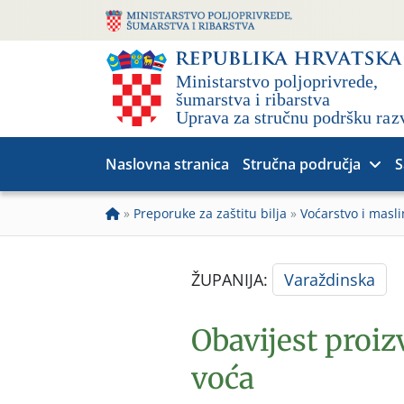
Naslovna stranica
Stručna područja
S
»
Preporuke za zaštitu bilja
»
Voćarstvo i masli
ŽUPANIJA:
Varaždinska
Obavijest proi
voća