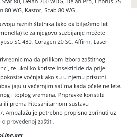
Star 80, Delan 700 WDG, Delan Pro, Chorus 75
 80 WG, Kastor, Scab 80 WG .
voju raznih štetnika tako da bilježimo let
monella) te za njegovo suzbijanje možete
alypso SC 480, Coragen 20 SC, Affirm, Laser,
ivrednicima da prilikom izbora zaštitnog
ci, te ukoliko koriste insekticide da prije
 pokosite voćnjak ako su u njemu prisutni
 obavljaju u večernjim satima kada pčele ne lete.
rnog i toplog vremena. Pripravke koristite
ili prema Fitosanitarnom sustavu
zb/. Ambalažu je potrebno propisno zbrinuti uz
o provedenoj zaštiti.
l.ing.agr