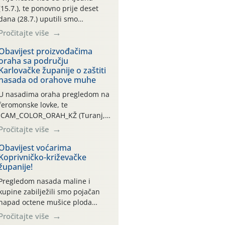
(15.7.), te ponovno prije deset
dana (28.7.) uputili smo
obavijesti vlasnicima plantažnih
Pročitajte više
nasada oraha i pojedinačnih
stabla o početku leta i
Obavijest proizvođačima
oraha sa području
ovogodišnjoj potrebi usmjerenog
Karlovačke županije o zaštiti
suzbijanja orahove muhe
nasada od orahove muhe
(Rhagoletis completa)! Već
dvanaest dana traje drugi
U nasadima oraha pregledom na
ovogodišnji “toplinski udar”, koji
feromonske lovke, te
naročito izražen zadnja šest
CAM_COLOR_ORAH_KŽ (Turanj,
dana (31.7.-05.8.), jer najviše
Vojnić) zabilježena je mala
Pročitajte više
temperature zraka svakodnevno
populacija odraslih oblika
[…]
orahove muhe (Rhagoletis
Obavijest voćarima
Koprivničko-križevačke
completa). Niska brojnost može
županije!
se objasniti činjenicom da je
riječ o mladim nasadima s vrlo
Pregledom nasada maline i
malim urodom, što je povezano i
kupine zabilježili smo pojačan
s manjim brojem prezimjelih
napad octene mušice ploda
jedinki. U starijim nasadima, na
(Drosophila suzukii). Drosophila
Pročitajte više
žutim ljepljivim Rebell pločama s
suzukii je štetnik azijskog