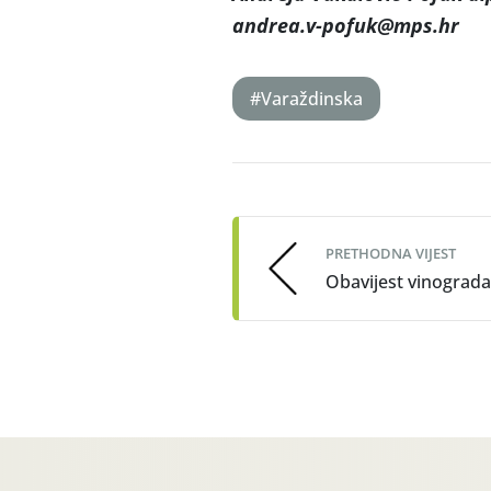
andrea.v-pofuk@mps.hr
#Varaždinska
Post
navigation
PRETHODNA VIJEST
Obavijest vinograd