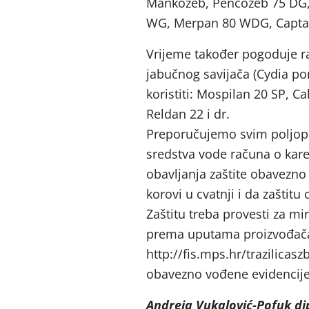
Mankozeb, Pencozeb 75 DG, 
WG, Merpan 80 WDG, Captan
Vrijeme također pogoduje raz
jabučnog savijača (Cydia po
koristiti: Mospilan 20 SP, C
Reldan 22 i dr.
Preporučujemo svim poljopr
sredstva vode računa o karen
obavljanja zaštite obavezno
korovi u cvatnji i da zaštitu
Zaštitu treba provesti za mi
prema uputama proizvođača 
http://fis.mps.hr/trazilicas
obavezno vođene evidencije 
Andreja Vukalović-Pofuk dip