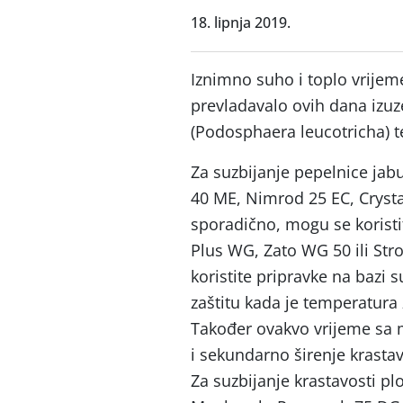
18. lipnja 2019.
Iznimno suho i toplo vrijem
prevladavalo ovih dana izuz
(Podosphaera leucotricha) te
Za suzbijanje pepelnice jab
40 ME, Nimrod 25 EC, Crysta
sporadično, mogu se koristit
Plus WG, Zato WG 50 ili Str
koristite pripravke na bazi 
zaštitu kada je temperatura 
Također ovakvo vrijeme sa 
i sekundarno širenje krastav
Za suzbijanje krastavosti pl