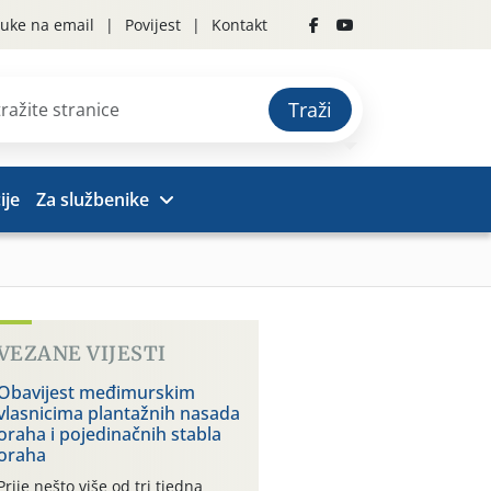
uke na email
Povijest
Kontakt
Traži
ije
Za službenike
VEZANE VIJESTI
Obavijest međimurskim
vlasnicima plantažnih nasada
oraha i pojedinačnih stabla
oraha
Prije nešto više od tri tjedna