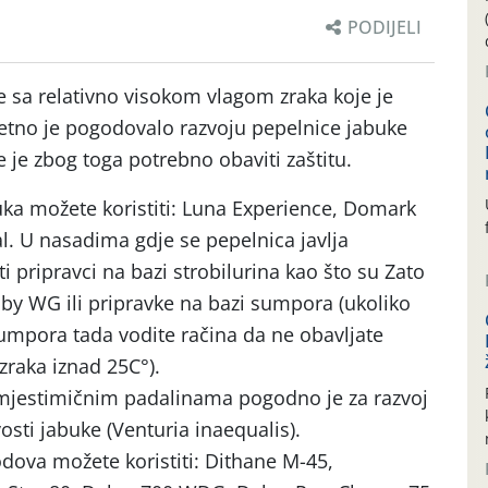
PODIJELI
e sa relativno visokom vlagom zraka koje je
etno je pogodovalo razvoju pepelnice jabuke
 je zbog toga potrebno obaviti zaštitu.
uka možete koristiti: Luna Experience, Domark
l. U nasadima gdje se pepelnica javlja
i pripravci na bazi strobilurina kao što su Zato
oby WG ili pripravke na bazi sumpora (ukoliko
sumpora tada vodite račina da ne obavljate
zraka iznad 25C°).
mjestimičnim padalinama pogodno je za razvoj
osti jabuke (Venturia inaequalis).
odova možete koristiti: Dithane M-45,