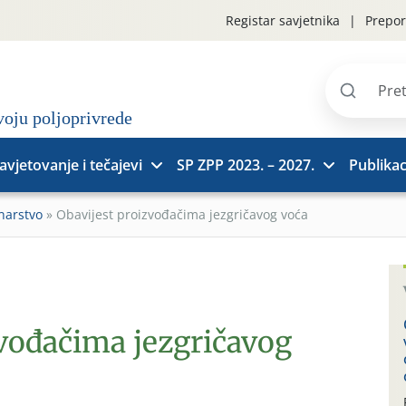
Registar savjetnika
Prepor
Pretraži
stranice
avjetovanje i tečajevi
SP ZPP 2023. – 2027.
Publikac
narstvo
»
Obavijest proizvođačima jezgričavog voća
zvođačima jezgričavog