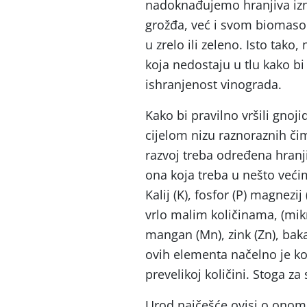
nadoknađujemo hranjiva i
grožđa, već i svom biomaso
u zrelo ili zeleno. Isto tako
koja nedostaju u tlu kako bi
ishranjenost vinograda.
Kako bi pravilno vršili gno
cijelom nizu raznoraznih čim
razvoj treba određena hranj
ona koja treba u nešto veći
Kalij (K), fosfor (P) magnezij
vrlo malim količinama, (mikro
mangan (Mn), zink (Zn), baka
ovih elementa načelno je kor
prevelikoj količini. Stoga za
Urod najčešće ovisi o onom