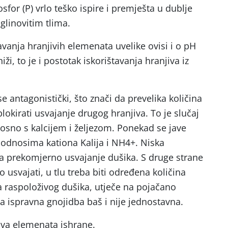
fosfor (P) vrlo teško ispire i premješta u dublje
 glinovitim tlima.
avanja hranjivih elemenata uvelike ovisi i o pH
a niži, to je i postotak iskorištavanja hranjiva iz
 antagonistički, što znači da prevelika količina
lokirati usvajanje drugog hranjiva. To je slučaj
osno s kalcijem i željezom. Ponekad se jave
odnosima kationa Kalija i NH4+. Niska
 na prekomjerno usvajanje dušika. S druge strane
usvajati, u tlu treba biti određena količina
 raspoloživog dušika, utječe na pojačano
da ispravna gnojidba baš i nije jednostavna.
ova elemenata ishrane.