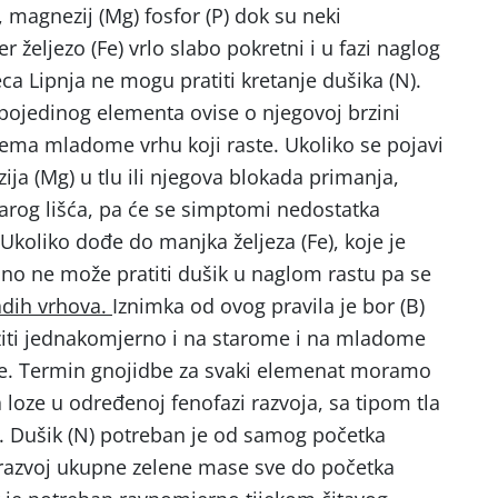
K), magnezij (Mg) fosfor (P) dok su neki
 željezo (Fe) vrlo slabo pokretni i u fazi naglog
a Lipnja ne mogu pratiti kretanje dušika (N).
ojedinog elementa ovise o njegovoj brzini
ema mladome vrhu koji raste. Ukoliko se pojavi
ija (Mg) u tlu ili njegova blokada primanja,
tarog lišća, pa će se simptomi nedostatka
 Ukoliko dođe do manjka željeza (Fe), koje je
ono ne može pratiti dušik u naglom rastu pa se
dih vrhova.
Iznimka od ovog pravila je bor (B)
ziti jednakomjerno i na starome i na mladome
oze. Termin gnojidbe za svaki elemenat moramo
 loze u određenoj fenofazi razvoja, sa tipom tla
. Dušik (N) potreban je od samog početka
 i razvoj ukupne zelene mase sve do početka