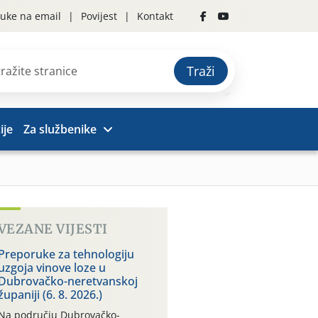
uke na email
Povijest
Kontakt
Traži
ije
Za službenike
VEZANE VIJESTI
Preporuke za tehnologiju
uzgoja vinove loze u
Dubrovačko-neretvanskoj
županiji (6. 8. 2026.)
Na području Dubrovačko-