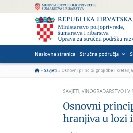
Naslovna stranica
Stručna područja
S
»
Savjeti
»
Osnovni principi gnojidbe i kretanja 
SAVJETI
,
VINOGRADARSTVO I V
Osnovni princip
hranjiva u lozi i