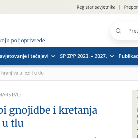
Registar savjetnika
Prepor
Pretraži
stranice
avjetovanje i tečajevi
SP ZPP 2023. – 2027.
Publikac
hranjiva u lozi i u tlu
INARSTVO
i gnojidbe i kretanja
 u tlu