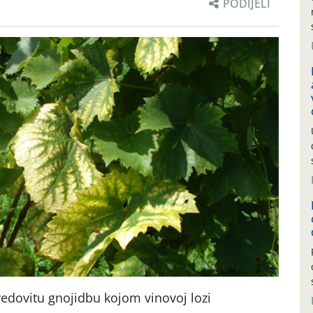
PODIJELI
redovitu gnojidbu kojom vinovoj lozi