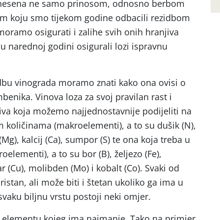
znesena ne samo prinosom, odnosno berbom
m koju smo tijekom godine odbacili rezidbom
, moramo osigurati i zalihe svih onih hranjiva
 u narednoj godini osigurali lozi ispravnu
jidbu vinograda moramo znati kako ona ovisi o
benika. Vinova loza za svoj pravilan rast i
iva koja možemo najjednostavnije podijeliti na
m količinama (makroelementi), a to su dušik (N),
 (Mg), kalcij (Ca), sumpor (S) te ona koja treba u
elementi), a to su bor (B), željezo (Fe),
r (Cu), molibden (Mo) i kobalt (Co). Svaki od
istan, ali može biti i štetan ukoliko ga ima u
 svaku biljnu vrstu postoji neki omjer.
 elementu kojeg ima najmanje. Tako na primjer