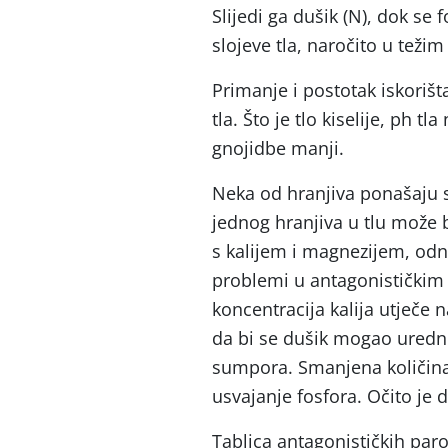
Slijedi ga dušik (N), dok se 
slojeve tla, naročito u težim
Primanje i postotak iskorišt
tla. Što je tlo kiselije, ph tl
gnojidbe manji.
Neka od hranjiva ponašaju se
jednog hranjiva u tlu može b
s kalijem i magnezijem, odn
problemi u antagonističkim 
koncentracija kalija utječe
da bi se dušik mogao uredno 
sumpora. Smanjena količina
usvajanje fosfora. Očito je 
Tablica antagonističkih par