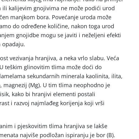
ili kalijevim gnojivima ne može podići urod
ničen manjkom bora. Povećanje uroda može
 samo do određene količine, nakon toga urod
anjem gnojidbe mogu se javiti i neželjeni efekti
a opadaju.
st vezivanja hranjiva, a neka vrlo slabu. Veća
. U teškim glinovitim tlima može doći do
lamelama sekundarnih minerala kaolinita, ilita,
(K), magnezij (Mg). U tim tlima neophodno je
ik, kako bi hranjivi elementi postali
ast i razvoj najmlađeg korijenja koji vrši
anim i pjeskovitim tlima hranjiva se lakše
emenata najviše podložan ispiranju je bor (B).