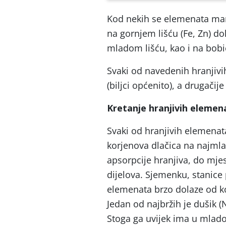
Kod nekih se elemenata man
na gornjem lišću (Fe, Zn) do
mladom lišću, kao i na bobi
Svaki od navedenih hranjivi
(biljci općenito), a drugačije 
Kretanje hranjivih elemena
Svaki od hranjivih elemenat
korjenova dlačica na najmlađ
apsorpcije hranjiva, do mje
dijelova. Sjemenku, stanice
elemenata brzo dolaze od ko
Jedan od najbržih je dušik (N
Stoga ga uvijek ima u mladom