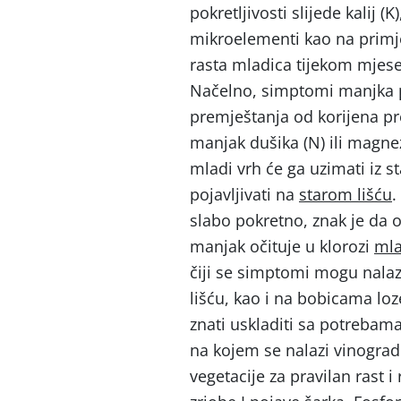
pokretljivosti slijede kalij (
mikroelementi kao na primjer
rasta mladica tijekom mjesec
Načelno, simptomi manjka p
premještanja od korijena pr
manjak dušika (N) ili magnez
mladi vrh će ga uzimati iz s
pojavljivati na
starom lišću
.
slabo pokretno, znak je da 
manjak očituje u klorozi
mla
čiji se simptomi mogu nala
lišću, kao i na bobicama l
znati uskladiti sa potrebama
na kojem se nalazi vinograd
vegetacije za pravilan rast