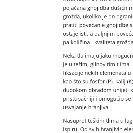
pojačana gnojidba dušičnim 
grožđa, ukoliko je on ogra
pratiti povećanje gnojidbe
ostaje isti, a daljnjim poveć
pa količina i kvaliteta grožđ
Neka tla imaju jaku mogućno
je u težim, glinovitim tlima
fiksacije nekih elemenata u 
kao što su fosfor (P), kalij 
dubokom obradom unijeti kis
pristupačniji i omogućio se r
usvajanje hranjiva.
Nasuprot teškim tlima u lag
ispiru. Od svih hranjivih el