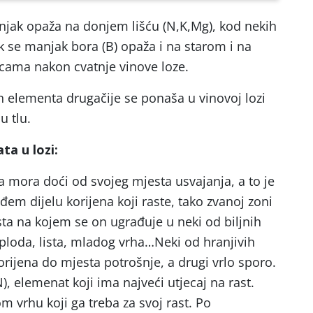
jak opaža na donjem lišću (N,K,Mg), kod nekih
k se manjak bora (B) opaža i na starom i na
cama nakon cvatnje vinove loze.
h elementa drugačije se ponaša u vinovoj lozi
u tlu.
ta u lozi:
a mora doći od svojeg mjesta usvajanja, a to je
em dijelu korijena koji raste, tako zvanoj zoni
sta na kojem se on ugrađuje u neki od biljnih
 ploda, lista, mladog vrha…Neki od hranjivih
rijena do mjesta potrošnje, a drugi vrlo sporo.
), elemenat koji ima najveći utjecaj na rast.
 vrhu koji ga treba za svoj rast. Po