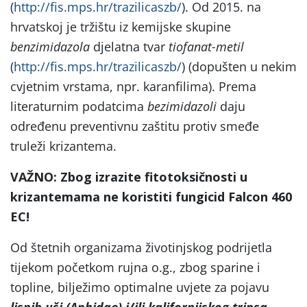
(
http://fis.mps.hr/trazilicaszb/
). Od 2015. na
hrvatskoj je tržištu iz kemijske skupine
benzimidazola
djelatna tvar
tiofanat-metil
(
http://fis.mps.hr/trazilicaszb/
) (dopušten u nekim
cvjetnim vrstama, npr. karanfilima). Prema
literaturnim podatcima
bezimidazoli
daju
određenu preventivnu zaštitu protiv smeđe
truleži krizantema.
VAŽNO: Zbog izrazite fitotoksičnosti u
krizantemama ne koristiti fungicid Falcon 460
EC!
Od štetnih organizama životinjskog podrijetla
tijekom početkom rujna o.g., zbog sparine i
topline, bilježimo optimalne uvjete za pojavu
lisnih uši (Aphidae) i/ili kalifornijskog tripsa