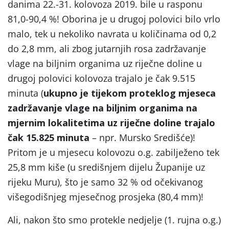
danima 22.-31. kolovoza 2019. bile u rasponu
81,0-90,4 %! Oborina je u drugoj polovici bilo vrlo
malo, tek u nekoliko navrata u količinama od 0,2
do 2,8 mm, ali zbog jutarnjih rosa zadržavanje
vlage na biljnim organima uz riječne doline u
drugoj polovici kolovoza trajalo je čak 9.515
minuta (
ukupno je tijekom proteklog mjeseca
zadržavanje vlage na biljnim organima na
mjernim lokalitetima uz riječne doline trajalo
čak 15.825 minuta
– npr. Mursko Središće)!
Pritom je u mjesecu kolovozu o.g. zabilježeno tek
25,8 mm kiše (u središnjem dijelu Županije uz
rijeku Muru), što je samo 32 % od očekivanog
višegodišnjeg mjesečnog prosjeka (80,4 mm)!
Ali, nakon što smo protekle nedjelje (1. rujna o.g.)