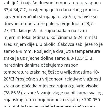
zabilježili najviše dnevne temperature u rasponu
33,4-34,7°C, posljednja je tri dana zbog prodora
sjevernih zračnih strujanja osvježilo, najviše su
dnevne temperature pale na vrijednosti 23,7-
27,4°C, kiša je 2. i 3. rujna padala na svim
mjernim lokalitetima u količinama 5-24 mm! U
središnjem dijelu u okolici Čakovca zabilježeno je
samo 8-9 mm! Posljednja dva jutra temperatura
zraka je uz riječne doline samo 8,8-10,5°C, u
narednim danima očekujemo raspon
temperatura zraka najčešće u vrijednostima 10-
20°C! Prosječne su vrijednosti relativne vlažnosti
zraka od početka mjeseca rujna o.g. vrlo visoke
(78-85 %), a zadržavanje vlage na biljkama svakog
rujanskog jutra i prijepodneva trajalo je 790-950
minuta!
Jutros je zabilježene prva jača rana