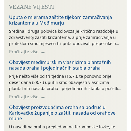
VEZANE VIJESTI
Uputa o mjerama zaštite tijekom zamračivanja
krizantema u Međimurju
Sredina i druga polovica kolovoza je kritično razdoblje u
zdravstvenoj zaštiti krizantema, a prije zamračivanja u
proteklom smo mjesecu tri puta upućivali preporuke o
preventivnim mjerama zaštite krizantema od najčešćih
Pročitajte više
uzročnika bolesti, štetnika i fito-fagnih grinja (23.7., 14.7.,
06.7.)! Na početku ovog mjeseca je zabilježeno je
Obavijest međimurskim vlasnicima plantažnih
nasada oraha i pojedinačnih stabla oraha
povijesno i ekstremno vruće meteorološko razdoblje, uz
najviše temperature […]
Prije nešto više od tri tjedna (15.7.), te ponovno prije
deset dana (28.7.) uputili smo obavijesti vlasnicima
plantažnih nasada oraha i pojedinačnih stabla o početku
leta i ovogodišnjoj potrebi usmjerenog suzbijanja
Pročitajte više
orahove muhe (Rhagoletis completa)! Već dvanaest dana
traje drugi ovogodišnji “toplinski udar”, koji naročito
Obavijest proizvođačima oraha sa području
Karlovačke županije o zaštiti nasada od orahove
izražen zadnja šest dana (31.7.-05.8.), jer najviše
muhe
temperature zraka svakodnevno […]
U nasadima oraha pregledom na feromonske lovke, te