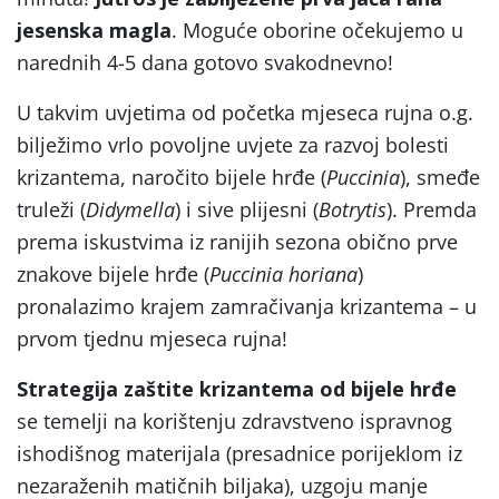
jesenska magla
. Moguće oborine očekujemo u
narednih 4-5 dana gotovo svakodnevno!
U takvim uvjetima od početka mjeseca rujna o.g.
bilježimo vrlo povoljne uvjete za razvoj bolesti
krizantema, naročito bijele hrđe (
Puccinia
), smeđe
truleži (
Didymella
) i sive plijesni (
Botrytis
). Premda
prema iskustvima iz ranijih sezona obično prve
znakove bijele hrđe (
Puccinia horiana
)
pronalazimo krajem zamračivanja krizantema – u
prvom tjednu mjeseca rujna!
Strategija zaštite krizantema od bijele hrđe
se temelji na korištenju zdravstveno ispravnog
ishodišnog materijala (presadnice porijeklom iz
nezaraženih matičnih biljaka), uzgoju manje