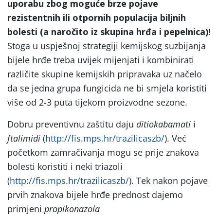
uporabu zbog moguće brze pojave
rezistentnih ili otpornih populacija biljnih
bolesti (a naročito iz skupina hrđa i pepelnica)
!
Stoga u uspješnoj strategiji kemijskog suzbijanja
bijele hrđe treba uvijek mijenjati i kombinirati
različite skupine kemijskih pripravaka uz načelo
da se jedna grupa fungicida ne bi smjela koristiti
više od 2-3 puta tijekom proizvodne sezone.
Dobru preventivnu zaštitu daju
ditiokabamati
i
ftalimidi
(
http://fis.mps.hr/trazilicaszb/
). Već
početkom zamračivanja mogu se prije znakova
bolesti koristiti i neki triazoli
(
http://fis.mps.hr/trazilicaszb/
). Tek nakon pojave
prvih znakova bijele hrđe prednost dajemo
primjeni
propikonazola