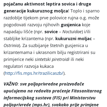
pojačanu aktivnost leptira sovica i druge
generacije kukuruznog moljca
! Toplo i sparno
razdoblje tijekom prve polovice rujna o.g. može
pogodovati razvoju njihovih
gusjenica
koje
napadaju lišće (npr.
sovice
–
Noctuidae
) i/ili
stabljike krizantema (npr.
kukuruzni
moljac
–
Ostrinia
). Za suzbijanje štetnih gusjenica u
krizantemama i ukrasnom bilju registrirani su
primjerice neki
sintetski piretroidi
ili neki
regulatori razvoja kukaca
(
http://fis.mps.hr/trazilicaszb/
).
VAŽNO
:
sve poljoprivredne proizvođače
upućujemo na
redovito praćenje Fitosanitarnog
informacijskog sustava (FIS) pri Ministarstvu
poljoprivrede (mps.hr), svakako prije primjene