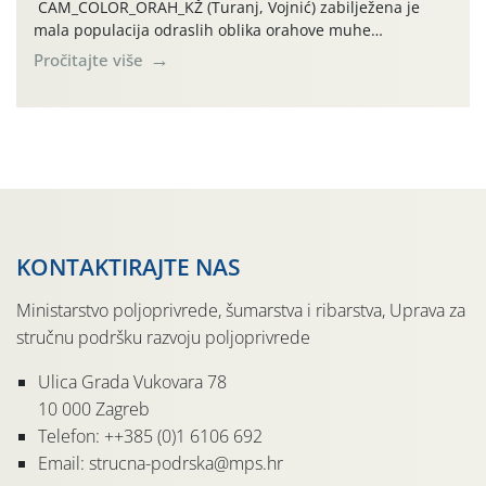
CAM_COLOR_ORAH_KŽ (Turanj, Vojnić) zabilježena je
mala populacija odraslih oblika orahove muhe
(Rhagoletis completa). Niska brojnost može se objasniti
Pročitajte više
činjenicom da je riječ o mladim nasadima s vrlo malim
urodom, što je povezano i s manjim brojem prezimjelih
jedinki. U starijim nasadima, na žutim ljepljivim Rebell
pločama s […]
KONTAKTIRAJTE NAS
Ministarstvo poljoprivrede, šumarstva i ribarstva, Uprava za
stručnu podršku razvoju poljoprivrede
Ulica Grada Vukovara 78
10 000 Zagreb
Telefon: ++385 (0)1 6106 692
Email: strucna-podrska@mps.hr