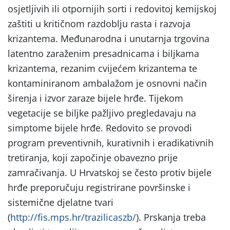
osjetljivih ili otpornijih sorti i redovitoj kemijskoj
zaštiti u kritičnom razdoblju rasta i razvoja
krizantema. Međunarodna i unutarnja trgovina
latentno zaraženim presadnicama i biljkama
krizantema, rezanim cvijećem krizantema te
kontaminiranom ambalažom je osnovni način
širenja i izvor zaraze bijele hrđe. Tijekom
vegetacije se biljke pažljivo pregledavaju na
simptome bijele hrđe. Redovito se provodi
program preventivnih, kurativnih i eradikativnih
tretiranja, koji započinje obavezno prije
zamračivanja. U Hrvatskoj se često protiv bijele
hrđe preporučuju registrirane površinske i
sistemične djelatne tvari
(
http://fis.mps.hr/trazilicaszb/
). Prskanja treba