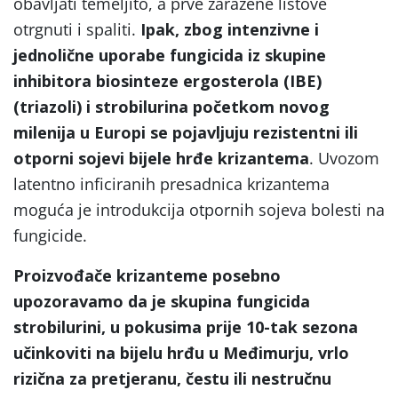
obavljati temeljito, a prve zaražene listove
otrgnuti i spaliti.
Ipak, zbog intenzivne i
jednolične uporabe fungicida iz skupine
inhibitora biosinteze ergosterola
(IBE)
(triazoli
) i strobilurina
početkom novog
milenija u Europi se pojavljuju rezistentni ili
otporni sojevi bijele hrđe krizantema
. Uvozom
latentno inficiranih presadnica krizantema
moguća je introdukcija otpornih sojeva bolesti na
fungicide.
Proizvođače krizanteme posebno
upozoravamo da je skupina fungicida
strobilurini
, u pokusima prije 10-tak sezona
učinkoviti na bijelu hrđu u Međimurju, vrlo
rizična za pretjeranu, čestu ili nestručnu