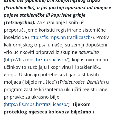
(Frankliniella), a još postoji opasnost od moguće
pojave stakleničke ili koprivine grinje
(Tetranychus).
Za suzbijanje lisnih uši
preporučujemo koristiti registrirane sistemične
insekticide (
http://fis.mps.hr/trazilicaszb/
). Protiv
kalifornijskog tripsa u našoj su zemlji dopušteni
vrlo učinkoviti pripravci iz skupine
naturalita
(
http://fis.mps.hr/trazilicaszb/
), koji istovremeno
učinkovito suzbijaju i koprivinu ili stakleničku
grinju. U slučaju potrebe suzbijanja štitastih
moljaca (“bijele mušice”) (
Trialeurodes, Bemisia
) u
program zaštite krizantema uključiti registrirane
pripravke za ukrasno bilje
(
http://fis.mps.hr/trazilicaszb/
)!
Tijekom
proteklog mjeseca kolovoza bilježimo i