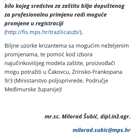
bilo kojeg sredstva za zaštitu bilja dopuštenog
za profesionalnu primjenu radi moguće
promjene u registraciji
(
http://fis.mps.hr/trazilicaszb/
).
Biljne uzorke krizantema sa mogućim neželjenim
promjenama, te pomoć kod izbora
najučinkovitijeg modela zaštite, proizvođači
mogu potražiti u Čakovcu, Zrinsko-Frankopana
9/3 (Ministarstvo poljoprivrede, Područje
Međimurske županije)!
mr.sc. Milorad Šubić, dipl.inž.agr.
milorad.subic@mps.hr