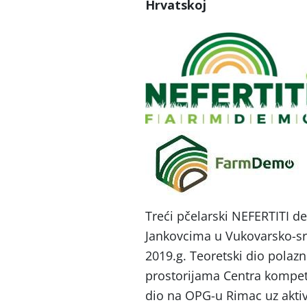
Hrvatskoj
Treći pčelarski NEFERTITI d
Jankovcima u Vukovarsko-sr
2019.g. Teoretski dio polazn
prostorijama Centra kompete
dio na OPG-u Rimac uz akti