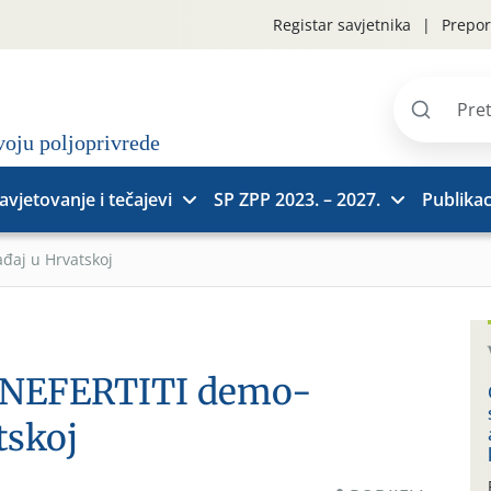
Registar savjetnika
Prepor
Pretraži
stranice
avjetovanje i tečajevi
SP ZPP 2023. – 2027.
Publikac
đaj u Hrvatskoj
i NEFERTITI demo-
tskoj