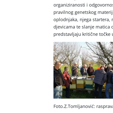
organiziranosti i odgovorn
pravilnog genetskog materija
oplodnjaka, njega startera,
djevicama te slanje matica
predstavljaju kritične točke
Foto.Z.Tomljanović: raspra