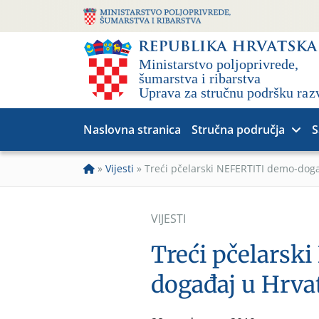
Naslovna stranica
Stručna područja
S
»
Vijesti
»
Treći pčelarski NEFERTITI demo-doga
VIJESTI
Treći pčelarsk
događaj u Hrva