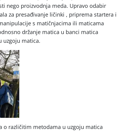
osti nego proizvodnja meda. Upravo odabir
la za presađivanje ličinki , priprema startera i
 manipulacije s matičnjacima ili maticama
 odnosno držanje matica u banci matica
 u uzgoju matica.
va o različitim metodama u uzgoju matica