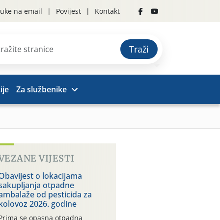
uke na email
Povijest
Kontakt
Traži
ije
Za službenike
VEZANE VIJESTI
Obavijest o lokacijama
sakupljanja otpadne
ambalaže od pesticida za
kolovoz 2026. godine
Prima se opasna otpadna