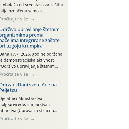
ambalaža od sredstava za zaštitu
bilja označena samo s
piktogramima i oznakom
Pročitajte više
CROCPA EKO MODEL:
Transportna ambalaža kao i
Održivo upravljanje štetnim
organizmima prema
ambalaža drugih proizvoda koji
načelima integrirane zaštite
nisu sredstva za zaštitu bilja
pri uzgoju krumpira
(npr. ambalaža od mineralnih
gnojiva,) se ne prihvaća.
Dana 17.7. 2026. godine održana
Korisnicima je osiguran
je demonstracijska aktivnost
besplatni povrat prazne
"Održivo upravljanje štetnim
ambalaže isključivo ovih tvrtki:
organizmima prema načelima
Pročitajte više
AGROCHEM-MAKS, AGRONOM,
integrirane zaštite pri uzgoju
ALBAUGH TKI* (PINUS […]
krumpira" na pokusnom polju
Održani Dani svete Ane na
Pelješcu
"Poredje", kraj naselja Belica
(ARKOD parcela ID 2445031)
Djelatnici Ministarstva
(središnji dio Međimurske
poljoprivrede, šumarstva i
županije).
ribarstva (Uprava za stručnu
podršku razvoju poljoprivrede)
Pročitajte više
sudjelovali su na tradicionalnom
Vinskom forumu, održanom