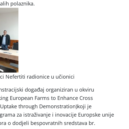
talih polaznika.
i Nefertiti radionice u učionici
stracijski događaj organiziran u okviru
king European Farms to Enhance Cross
n Uptake through Demonstration)koji je
grama za istraživanje i inovacije Europske unije
ra o dodjeli bespovratnih sredstava br.