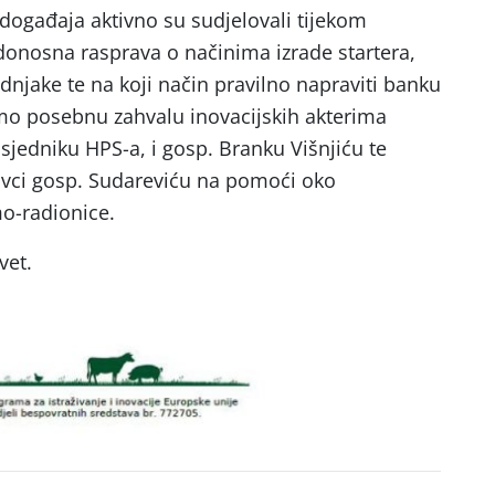
događaja aktivno su sudjelovali tijekom
odonosna rasprava o načinima izrade startera,
njake te na koji način pravilno napraviti banku
mo posebnu zahvalu inovacijskih akterima
sjedniku HPS-a, i gosp. Branku Višnjiću te
ovci gosp. Sudareviću na pomoći oko
o-radionice.
vet.