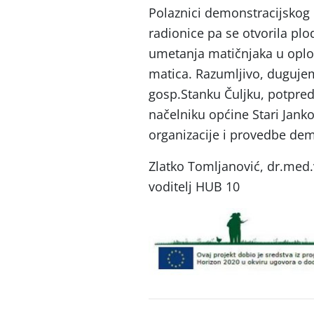
Polaznici demonstracijskog 
radionice pa se otvorila pl
umetanja matičnjaka u oplod
matica. Razumljivo, duguje
gosp.Stanku Čuljku, potpred
načelniku općine Stari Jank
organizacije i provedbe dem
Zlatko Tomljanović, dr.med.
voditelj HUB 10
Post