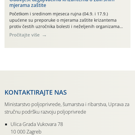
mjerama zaštite
Ministarstva poljoprivrede, šumarstva i ribarstva te
Darija Borović, sa Agronomskog fakulteta, […]
Početkom i sredinom mjeseca rujna (04.9. i 17.9.)
upućene su preporuke o mjerama zaštite krizantema
protiv čestih uzročnika bolesti i neželjenih organizama
životinjskog podrijetla nakon zamračivanja. Tablica 1.
Pročitajte više
Neki mjerni podatci tijekom proteklog mjeseca rujna
2024. godine na nekim mjernim lokalitetima uz riječne
doline u središnjem i istočnom Međimurju: Mjerni
lokalitet Oborine (mm) Vlaženje lišća […]
KONTAKTIRAJTE NAS
Ministarstvo poljoprivrede, šumarstva i ribarstva, Uprava za
stručnu podršku razvoju poljoprivrede
Ulica Grada Vukovara 78
10 000 Zagreb