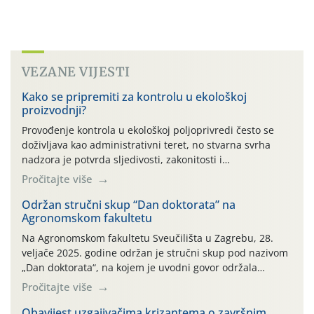
VEZANE VIJESTI
Kako se pripremiti za kontrolu u ekološkoj
proizvodnji?
Provođenje kontrola u ekološkoj poljoprivredi često se
doživljava kao administrativni teret, no stvarna svrha
nadzora je potvrda sljedivosti, zakonitosti i
vjerodostojnosti Vašeg truda na tržištu. Kontrola nije
Pročitajte više
usmjerena na kažnjavanje proizvođača, već na
potvrđivanje usklađenosti proizvodnje s propisima te
Održan stručni skup “Dan doktorata” na
Agronomskom fakultetu
osiguravanje povjerenja potrošača u ekološke proizvode.
Kako bismo Vam olakšali pripremu za nadzorne
Na Agronomskom fakultetu Sveučilišta u Zagrebu, 28.
preglede, pripremili smo pregledan vodič kroz ključne
veljače 2025. godine održan je stručni skup pod nazivom
korake i najčešće izazove s terena.
„Dan doktorata“, na kojem je uvodni govor održala
predsjednica Hrvatskog agroekonomskog društva Tihana
Pročitajte više
Sudarić, nakon čega je predavanje održao Darko Lugonja,
iz Uprave za stručnu podršku razvoju poljoprivrede,
Obavijest uzgajivačima krizantema o završnim