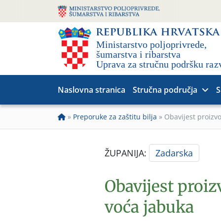
Naslovna stranica
Stručna područja
S
»
Preporuke za zaštitu bilja
»
Obavijest proizv
ŽUPANIJA:
Zadarska
Obavijest proi
voća jabuka