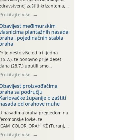
zdravstvenoj zaštiti krizantema,
a prije zamračivanja u proteklom
Pročitajte više
smo mjesecu tri puta upućivali
preporuke o preventivnim
Obavijest međimurskim
vlasnicima plantažnih nasada
mjerama zaštite krizantema od
oraha i pojedinačnih stabla
najčešćih uzročnika bolesti,
oraha
štetnika i fito-fagnih grinja (23.7.,
14.7., 06.7.)! Na početku ovog
Prije nešto više od tri tjedna
mjeseca je zabilježeno je
(15.7.), te ponovno prije deset
povijesno i ekstremno vruće
dana (28.7.) uputili smo
meteorološko razdoblje, uz
obavijesti vlasnicima plantažnih
Pročitajte više
najviše temperature […]
nasada oraha i pojedinačnih
stabla o početku leta i
Obavijest proizvođačima
oraha sa području
ovogodišnjoj potrebi usmjerenog
Karlovačke županije o zaštiti
suzbijanja orahove muhe
nasada od orahove muhe
(Rhagoletis completa)! Već
dvanaest dana traje drugi
U nasadima oraha pregledom na
ovogodišnji “toplinski udar”, koji
feromonske lovke, te
naročito izražen zadnja šest
CAM_COLOR_ORAH_KŽ (Turanj,
dana (31.7.-05.8.), jer najviše
Vojnić) zabilježena je mala
Pročitajte više
temperature zraka svakodnevno
populacija odraslih oblika