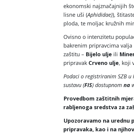
ekonomski najznačajnijih šte
lisne uši (
Aphididae)
), štitast
ploda, te moljac kružnih min
Ovisno o intenzitetu popula
bakrenim pripravcima valja 
zaštitu –
Bijelo ulje
ili
Miner
pripravak
Crveno ulje
, koji
Podaci o registriranim SZB u
sustavu (
FIS
) dostupnom
na
Provedbom zaštitnih mjer
rabljenoga sredstva za zašt
Upozoravamo na urednu pop
pripravaka, kao i na njiho