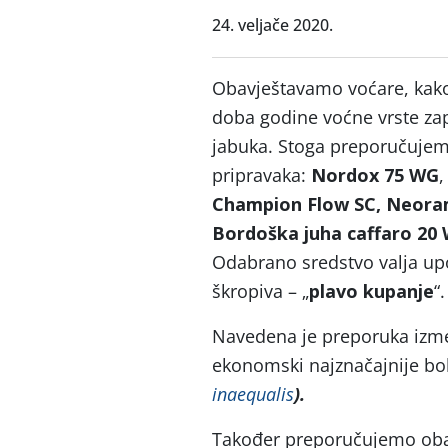
24. veljače 2020.
Obavještavamo voćare, kak
doba godine voćne vrste za
jabuka. Stoga preporučujem
pripravaka:
Nordox 75 WG
Champion Flow SC, Neoram
Bordoška juha caffaro 20
Odabrano sredstvo valja up
škropiva – „
plavo kupanje
“.
Navedena je preporuka izme
ekonomski najznačajnije bo
inaequalis
).
Također preporučujemo obav