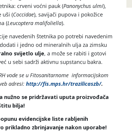
tnika: crveni voćni pauk (
Panonychus ulmi
),
e uši (
Coccidae
), savijači pupova i pokožice
a (
Leucoptera malifoliella
).
cije navedenih štetnika po potrebi navedenim
dodati i jedno od mineralnih ulja za zimsku
alno svijetlo ulje
, a može se rabiti i gotovi
 već u sebi sadrži aktivnu supstancu bakra.
 RH vode se u Fitosanitarnome informacijskom
web adresi:
http://fis.mps.hr/trazilicaszb/
.
a nužno se pridržavati uputa proizvođača
itu bilja!
unu evidencijske liste rabljenih
vo prikladno zbrinjavanje nakon uporabe!