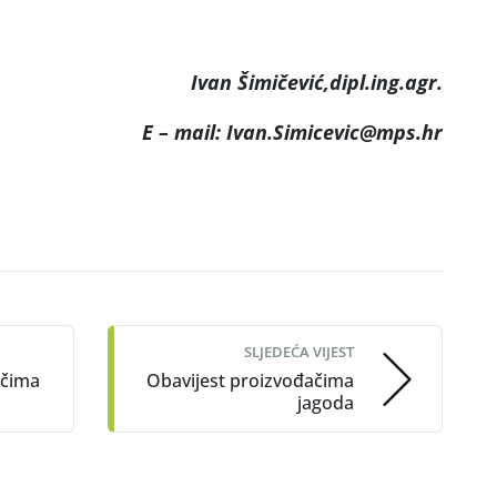
Ivan Šimičević,dipl.ing.agr.
E – mail: Ivan.Simicevic@mps.hr
SLJEDEĆA VIJEST
ačima
Obavijest proizvođačima
jagoda