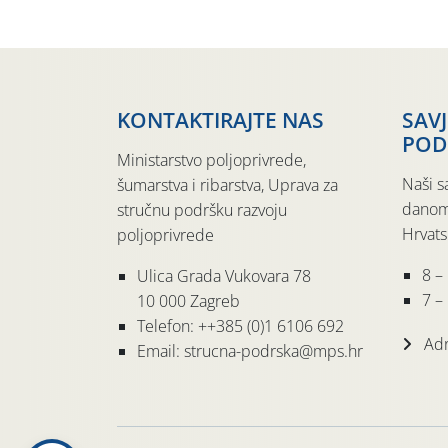
KONTAKTIRAJTE NAS
SAV
POD
Ministarstvo poljoprivrede,
Naši s
šumarstva i ribarstva, Uprava za
danom
stručnu podršku razvoju
Hrvats
poljoprivrede
8 –
Ulica Grada Vukovara 78
7 – 
10 000 Zagreb
Telefon: ++385 (0)1 6106 692
Adr
Email: strucna-podrska@mps.hr