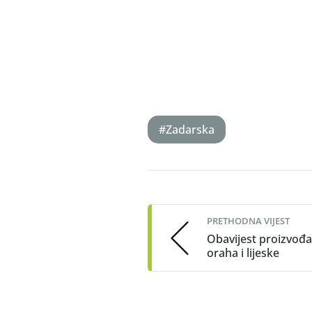
#Zadarska
Post
navigation
PRETHODNA VIJEST
Obavijest proizvođ
oraha i lijeske