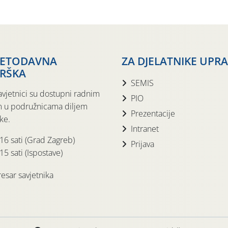
JETODAVNA
ZA DJELATNIKE UPR
RŠKA
SEMIS
avjetnici su dostupni radnim
PIO
 u podružnicama diljem
Prezentacije
ke.
Intranet
 16 sati (Grad Zagreb)
Prijava
15 sati (Ispostave)
esar savjetnika