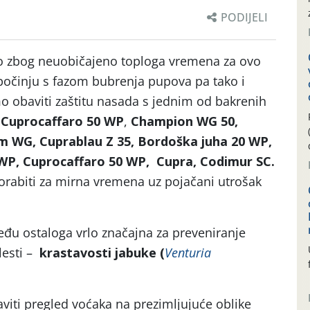
PODIJELI
o zbog neuobičajeno toploga vremena za ovo
počinju s fazom bubrenja pupova pa tako i
o obaviti zaštitu nasada s jednim od bakrenih
,
Cuprocaffaro 50 WP
,
Champion WG 50,
 WG, Cuprablau Z 35, Bordoška juha 20 WP,
 WP, Cuprocaffaro 50 WP, Cupra, Codimur SC.
orabiti za mirna vremena uz pojačani utrošak
đu ostaloga vrlo značajna za preveniranje
lesti –
krastavosti jabuke (
Venturia
iti pregled voćaka na prezimljujuće oblike