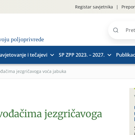
Registar savjetnika
Prepor
Pretraži
stranice
avjetovanje i tečajevi
SP ZPP 2023. – 2027.
Publikac
ođačima jezgričavoga voća jabuka
zvođačima jezgričavoga