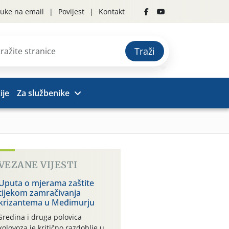
uke na email
Povijest
Kontakt
Traži
ije
Za službenike
VEZANE VIJESTI
Uputa o mjerama zaštite
tijekom zamračivanja
krizantema u Međimurju
Sredina i druga polovica
kolovoza je kritično razdoblje u