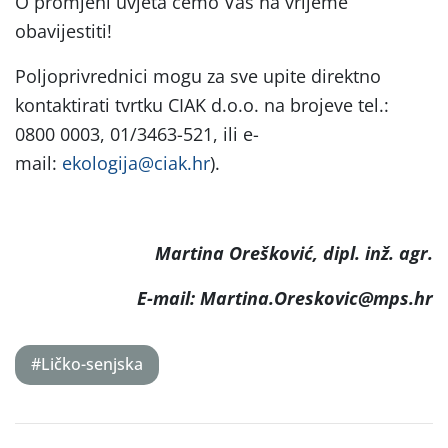
O promjeni uvjeta ćemo Vas na vrijeme
obavijestiti!
Poljoprivrednici mogu za sve upite direktno
kontaktirati tvrtku CIAK d.o.o. na brojeve tel.:
0800 0003, 01/3463-521, ili e-
mail:
ekologija@ciak.hr
).
Martina Orešković, dipl. inž. agr.
E-mail: Martina.Oreskovic@mps.hr
#Ličko-senjska
Post