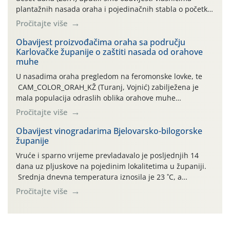
plantažnih nasada oraha i pojedinačnih stabla o početku
leta i ovogodišnjoj potrebi usmjerenog suzbijanja
Pročitajte više
orahove muhe (Rhagoletis completa)! Već dvanaest dana
traje drugi ovogodišnji “toplinski udar”, koji naročito
Obavijest proizvođačima oraha sa području
Karlovačke županije o zaštiti nasada od orahove
izražen zadnja šest dana (31.7.-05.8.), jer najviše
muhe
temperature zraka svakodnevno […]
U nasadima oraha pregledom na feromonske lovke, te
CAM_COLOR_ORAH_KŽ (Turanj, Vojnić) zabilježena je
mala populacija odraslih oblika orahove muhe
(Rhagoletis completa). Niska brojnost može se objasniti
Pročitajte više
činjenicom da je riječ o mladim nasadima s vrlo malim
urodom, što je povezano i s manjim brojem prezimjelih
Obavijest vinogradarima Bjelovarsko-bilogorske
županije
jedinki. U starijim nasadima, na žutim ljepljivim Rebell
pločama s […]
Vruće i sparno vrijeme prevladavalo je posljednjih 14
dana uz pljuskove na pojedinim lokalitetima u županiji.
Srednja dnevna temperatura iznosila je 23 ˚C, a
maksimalne su posljednjih dana dosezale do 35 ˚C.
Pročitajte više
Simptome plamenjače vinove loze (Plasmoparas
viticola) vidljivi su na zapercima i vršnom mladom lišću.
Kako bi i dalje održali zdravu lisnu masu u zaštiti je