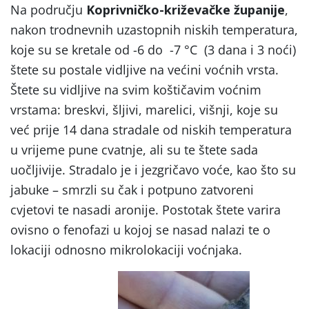
Na području
Koprivničko-križevačke županije
,
nakon trodnevnih uzastopnih niskih temperatura,
koje su se kretale od -6 do -7 °C (3 dana i 3 noći)
štete su postale vidljive na većini voćnih vrsta.
Štete su vidljive na svim koštičavim voćnim
vrstama: breskvi, šljivi, marelici, višnji, koje su
već prije 14 dana stradale od niskih temperatura
u vrijeme pune cvatnje, ali su te štete sada
uočljivije. Stradalo je i jezgričavo voće, kao što su
jabuke – smrzli su čak i potpuno zatvoreni
cvjetovi te nasadi aronije. Postotak štete varira
ovisno o fenofazi u kojoj se nasad nalazi te o
lokaciji odnosno mikrolokaciji voćnjaka.