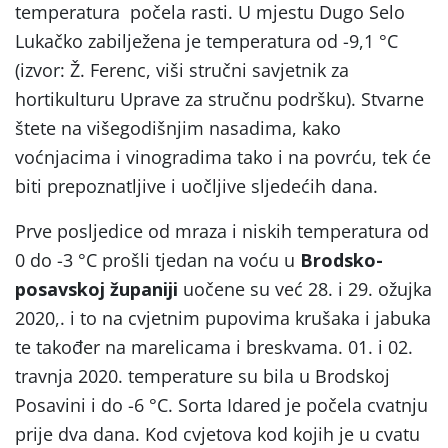
temperatura počela rasti. U mjestu Dugo Selo
Lukačko zabilježena je temperatura od -9,1 °C
(izvor: Ž. Ferenc, viši stručni savjetnik za
hortikulturu Uprave za stručnu podršku). Stvarne
štete na višegodišnjim nasadima, kako
voćnjacima i vinogradima tako i na povrću, tek će
biti prepoznatljive i uočljive sljedećih dana.
Prve posljedice od mraza i niskih temperatura od
0 do -3 °C prošli tjedan na voću u
Brodsko-
posavskoj županiji
uočene su već 28. i 29. ožujka
2020,. i to na cvjetnim pupovima krušaka i jabuka
te također na marelicama i breskvama. 01. i 02.
travnja 2020. temperature su bila u Brodskoj
Posavini i do -6 °C. Sorta Idared je počela cvatnju
prije dva dana. Kod cvjetova kod kojih je u cvatu