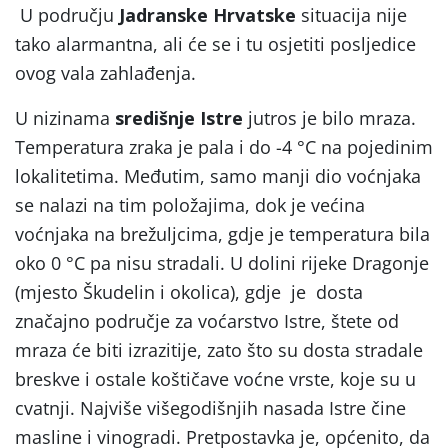
U području
Jadranske Hrvatske
situacija nije
tako alarmantna, ali će se i tu osjetiti posljedice
ovog vala zahlađenja.
U nizinama
središnje Istre
jutros je bilo mraza.
Temperatura zraka je pala i do -4 °C na pojedinim
lokalitetima. Međutim, samo manji dio voćnjaka
se nalazi na tim položajima, dok je većina
voćnjaka na brežuljcima, gdje je temperatura bila
oko 0 °C pa nisu stradali. U dolini rijeke Dragonje
(mjesto Škudelin i okolica), gdje je dosta
značajno područje za voćarstvo Istre, štete od
mraza će biti izrazitije, zato što su dosta stradale
breskve i ostale koštičave voćne vrste, koje su u
cvatnji. Najviše višegodišnjih nasada Istre čine
masline i vinogradi. Pretpostavka je, općenito, da