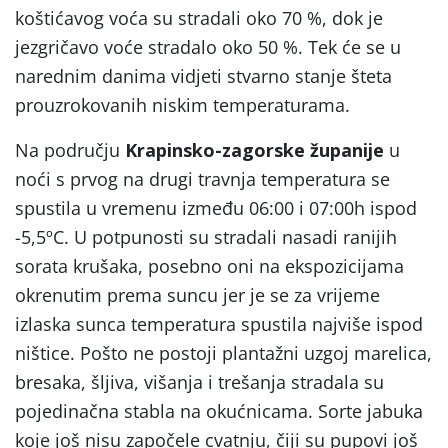
koštićavog voća su stradali oko 70 %, dok je
jezgričavo voće stradalo oko 50 %. Tek će se u
narednim danima vidjeti stvarno stanje šteta
prouzrokovanih niskim temperaturama.
Na području
Krapinsko-zagorske županije
u
noći s prvog na drugi travnja temperatura se
spustila u vremenu između 06:00 i 07:00h ispod
-5,5ºC. U potpunosti su stradali nasadi ranijih
sorata krušaka, posebno oni na ekspozicijama
okrenutim prema suncu jer je se za vrijeme
izlaska sunca temperatura spustila najviše ispod
ništice. Pošto ne postoji plantažni uzgoj marelica,
bresaka, šljiva, višanja i trešanja stradala su
pojedinačna stabla na okućnicama. Sorte jabuka
koje još nisu započele cvatnju, čiji su pupovi još