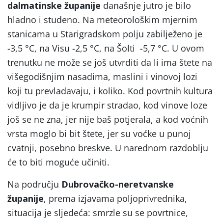
dalmatinske županije
današnje jutro je bilo
hladno i studeno. Na meteorološkim mjernim
stanicama u Starigradskom polju zabilježeno je
-3,5 °C, na Visu -2,5 °C, na Šolti -5,7 °C. U ovom
trenutku ne može se još utvrditi da li ima štete na
višegodišnjim nasadima, maslini i vinovoj lozi
koji tu prevladavaju, i koliko. Kod povrtnih kultura
vidljivo je da je krumpir stradao, kod vinove loze
još se ne zna, jer nije baš potjerala, a kod voćnih
vrsta moglo bi bit štete, jer su voćke u punoj
cvatnji, posebno breskve. U narednom razdoblju
će to biti moguće učiniti.
Na području
Dubrovačko-neretvanske
županije
, prema izjavama poljoprivrednika,
situacija je sljedeća: smrzle su se povrtnice,