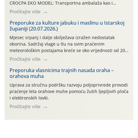
CROCPA EKO MODEL: Transportna ambalaža kao i
ambalaža drugih proizvoda koji nisu sredstva za zaštitu
Pročitajte više
bilja (npr. ambalaža od mineralnih gnojiva,) se ne
prihvaća. Korisnicima je osiguran besplatni povrat
Preporuke za kulture jabuku i maslinu u Istarskoj
županiji (20.07.2026.)
prazne ambalaže isključivo ovih tvrtki: AGROCHEM-MAKS,
AGRONOM, ALBAUGH TKI* (PINUS […]
Mjesec srpanj i dalje obilježava izražen nedostatak
oborina. Sadržaj vlage u tlu na svim praćenim
meteorološkim postajama kreće se oko vrijednosti od 200
cb, zbog čega se i nadalje preporučuje redovito
Pročitajte više
navodnjavanje te folijarna prihrana. U tijeku je berba
ranijih sorti jabuka. Prilikom berbe važno je ubrane
Preporuka vlasnicima trajnih nasada oraha –
orahova muha
plodove odmah ukloniti sa sunca i što prije […]
Uprava za stručnu podršku razvoju poljoprivrede provodi
praćenje leta orahove muhe pomoću žutih ljepljivih ploča
i elektronskih lovki.
Pročitajte više