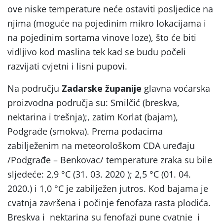
ove niske temperature neće ostaviti posljedice na
njima (moguće na pojedinim mikro lokacijama i
na pojedinim sortama vinove loze), što će biti
vidljivo kod maslina tek kad se budu počeli
razvijati cvjetni i lisni pupovi.
Na području
Zadarske županije
glavna voćarska
proizvodna područja su: Smilčić (breskva,
nektarina i trešnja);, zatim Korlat (bajam),
Podgrađe (smokva). Prema podacima
zabilježenim na meteorološkom CDA uređaju
/Podgrađe – Benkovac/ temperature zraka su bile
sljedeće: 2,9 °C (31. 03. 2020 ); 2,5 °C (01. 04.
2020.) i 1,0 °C je zabilježen jutros. Kod bajama je
cvatnja završena i počinje fenofaza rasta plodića.
Breskva i nektarina su fenofazi pune cvatnje i