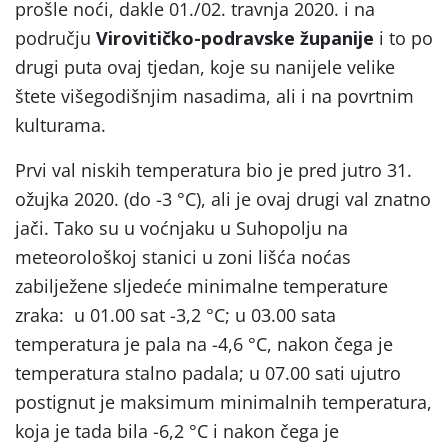
prošle noći, dakle 01./02. travnja 2020. i na
području
Virovitičko-podravske županije
i to po
drugi puta ovaj tjedan, koje su nanijele velike
štete višegodišnjim nasadima, ali i na povrtnim
kulturama.
Prvi val niskih temperatura bio je pred jutro 31.
ožujka 2020. (do -3 °C), ali je ovaj drugi val znatno
jači. Tako su u voćnjaku u Suhopolju na
meteorološkoj stanici u zoni lišća noćas
zabilježene sljedeće minimalne temperature
zraka: u 01.00 sat -3,2 °C; u 03.00 sata
temperatura je pala na -4,6 °C, nakon čega je
temperatura stalno padala; u 07.00 sati ujutro
postignut je maksimum minimalnih temperatura,
koja je tada bila -6,2 °C i nakon čega je