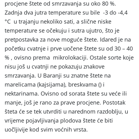
procjene štete od smrzavanja su oko 80 %.
Zadnja dva jutra temperature su bile -3 do -4,4
°C u trajanju nekoliko sati, a slične niske
temperature se očekuju i sutra ujutro, što je
pretpostavka za nove moguće štete. Idared je na
početku cvatnje i prve uočene štete su od 30 – 40
% , ovisno prema mikrolokaciji. Ostale sorte koje
nisu još u cvatnji ne pokazuju znakove
smrzavanja. U Baranji su znatne štete na
marelicama (kajsijama), breskvama () i
nektarinama. Ovisno od sorata štete su veće ili
manje, još je rano za prave procjene. Postotak
šteta će se tek utvrditi u narednom razdoblju, u
vrijeme pojavljivanja plodova štete će biti
uočljivije kod svim voćnih vrsta.