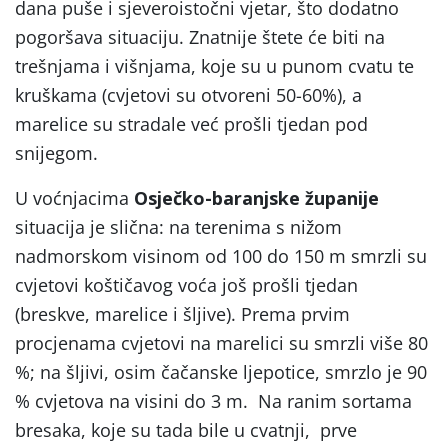
dana puše i sjeveroistočni vjetar, što dodatno
pogoršava situaciju. Znatnije štete će biti na
trešnjama i višnjama, koje su u punom cvatu te
kruškama (cvjetovi su otvoreni 50-60%), a
marelice su stradale već prošli tjedan pod
snijegom.
U voćnjacima
Osječko-baranjske županije
situacija je slična: na terenima s nižom
nadmorskom visinom od 100 do 150 m smrzli su
cvjetovi koštičavog voća još prošli tjedan
(breskve, marelice i šljive). Prema prvim
procjenama cvjetovi na marelici su smrzli više 80
%; na šljivi, osim čačanske ljepotice, smrzlo je 90
% cvjetova na visini do 3 m. Na ranim sortama
bresaka, koje su tada bile u cvatnji, prve