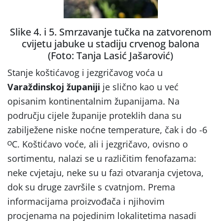
Slike 4. i 5. Smrzavanje tučka na zatvorenom
cvijetu jabuke u stadiju crvenog balona
(Foto: Tanja Lasić Jašarović)
Stanje koštićavog i jezgričavog voća u
Varaždinskoj županiji
je slično kao u već
opisanim kontinentalnim županijama. Na
području cijele županije proteklih dana su
zabilježene niske noćne temperature, čak i do -6
ᴼC. Koštićavo voće, ali i jezgričavo, ovisno o
sortimentu, nalazi se u različitim fenofazama:
neke cvjetaju, neke su u fazi otvaranja cvjetova,
dok su druge završile s cvatnjom. Prema
informacijama proizvođača i njihovim
procjenama na pojedinim lokalitetima nasadi