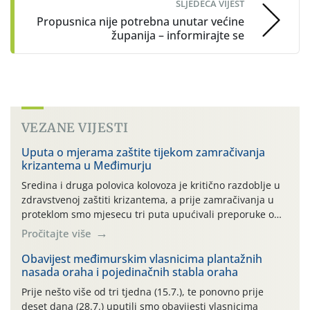
SLJEDEĆA VIJEST
Propusnica nije potrebna unutar većine
županija – informirajte se
VEZANE VIJESTI
Uputa o mjerama zaštite tijekom zamračivanja
krizantema u Međimurju
Sredina i druga polovica kolovoza je kritično razdoblje u
zdravstvenoj zaštiti krizantema, a prije zamračivanja u
proteklom smo mjesecu tri puta upućivali preporuke o
preventivnim mjerama zaštite krizantema od najčešćih
Pročitajte više
uzročnika bolesti, štetnika i fito-fagnih grinja (23.7., 14.7.,
06.7.)! Na početku ovog mjeseca je zabilježeno je
Obavijest međimurskim vlasnicima plantažnih
nasada oraha i pojedinačnih stabla oraha
povijesno i ekstremno vruće meteorološko razdoblje, uz
najviše temperature […]
Prije nešto više od tri tjedna (15.7.), te ponovno prije
deset dana (28.7.) uputili smo obavijesti vlasnicima