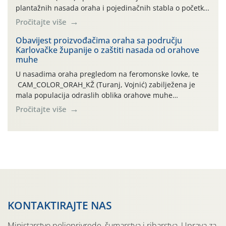
plantažnih nasada oraha i pojedinačnih stabla o početku
leta i ovogodišnjoj potrebi usmjerenog suzbijanja
Pročitajte više
orahove muhe (Rhagoletis completa)! Već dvanaest dana
traje drugi ovogodišnji “toplinski udar”, koji naročito
Obavijest proizvođačima oraha sa području
Karlovačke županije o zaštiti nasada od orahove
izražen zadnja šest dana (31.7.-05.8.), jer najviše
muhe
temperature zraka svakodnevno […]
U nasadima oraha pregledom na feromonske lovke, te
CAM_COLOR_ORAH_KŽ (Turanj, Vojnić) zabilježena je
mala populacija odraslih oblika orahove muhe
(Rhagoletis completa). Niska brojnost može se objasniti
Pročitajte više
činjenicom da je riječ o mladim nasadima s vrlo malim
urodom, što je povezano i s manjim brojem prezimjelih
jedinki. U starijim nasadima, na žutim ljepljivim Rebell
pločama s […]
KONTAKTIRAJTE NAS
Ministarstvo poljoprivrede, šumarstva i ribarstva, Uprava za