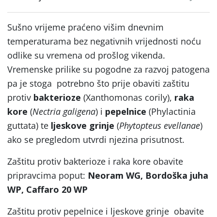
Sušno vrijeme praćeno višim dnevnim
temperaturama bez negativnih vrijednosti noću
odlike su vremena od prošlog vikenda.
Vremenske prilike su pogodne za razvoj patogena
pa je stoga potrebno što prije obaviti zaštitu
protiv
bakterioze
(Xanthomonas corily),
raka
kore
(
Nectria galigena
) i
pepelnice
(Phylactinia
guttata) te
ljeskove grinje
(
Phytopteus evellanae
)
ako se pregledom utvrdi njezina prisutnost.
Zaštitu protiv bakterioze i raka kore obavite
pripravcima poput:
Neoram WG, Bordoška juha
WP, Caffaro 20 WP
Zaštitu protiv pepelnice i ljeskove grinje obavite