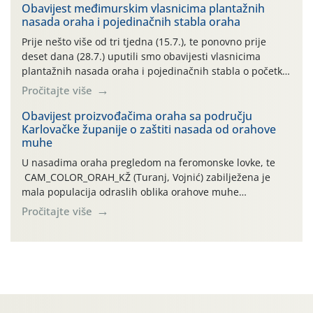
06.7.)! Na početku ovog mjeseca je zabilježeno je
Obavijest međimurskim vlasnicima plantažnih
nasada oraha i pojedinačnih stabla oraha
povijesno i ekstremno vruće meteorološko razdoblje, uz
najviše temperature […]
Prije nešto više od tri tjedna (15.7.), te ponovno prije
deset dana (28.7.) uputili smo obavijesti vlasnicima
plantažnih nasada oraha i pojedinačnih stabla o početku
leta i ovogodišnjoj potrebi usmjerenog suzbijanja
Pročitajte više
orahove muhe (Rhagoletis completa)! Već dvanaest dana
traje drugi ovogodišnji “toplinski udar”, koji naročito
Obavijest proizvođačima oraha sa području
Karlovačke županije o zaštiti nasada od orahove
izražen zadnja šest dana (31.7.-05.8.), jer najviše
muhe
temperature zraka svakodnevno […]
U nasadima oraha pregledom na feromonske lovke, te
CAM_COLOR_ORAH_KŽ (Turanj, Vojnić) zabilježena je
mala populacija odraslih oblika orahove muhe
(Rhagoletis completa). Niska brojnost može se objasniti
Pročitajte više
činjenicom da je riječ o mladim nasadima s vrlo malim
urodom, što je povezano i s manjim brojem prezimjelih
jedinki. U starijim nasadima, na žutim ljepljivim Rebell
pločama s […]