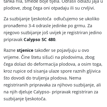
tanka rila, smeđe boje tijela. Odrasli odlažu jaja u
plodove, zbog čega oni otpadaju ili su crvljivi.
Za suzbijanje ljeskotoča odlučujemo se ukoliko
pronađemo 3-4 odrasle jedinke po grmu. Za
njegovo suzbijanje još uvijek je registriran jedino
pripravak
Calypso SC 480
.
Razne
stjenice
također se pojavljuju u ovo
vrijeme. Čine štetu sišući na plodovima, zbog
čega dolazi do deformacija plodova, a osim toga,
kroz rupice od sisanja ulaze spore raznih gljivica
što dovodi do truljenja plodova. Nema
registriranih pripravaka za njihovo suzbijanje, ali
na njih djeluje Calypso- pripravak registriran za
suzbijanje ljeskotoča.