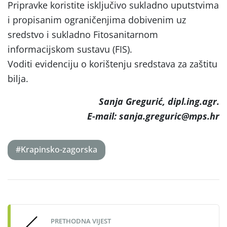
Pripravke koristite isključivo sukladno uputstvima
i propisanim ograničenjima dobivenim uz
sredstvo i sukladno Fitosanitarnom
informacijskom sustavu (FIS).
Voditi evidenciju o korištenju sredstava za zaštitu
bilja.
Sanja Gregurić, dipl.ing.agr.
E-mail: sanja.greguric@mps.hr
#Krapinsko-zagorska
Post
navigation
PRETHODNA VIJEST