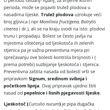
U periodu svibanj- lipanj, za vrijeme kišnih
perioda, može se pojaviti trulež plodova u
nasadima lijeske.
Trulež plodova
uzrokuje veći
broj gljivica ( npr
Monilinia fructigena, Botrytis
cinerea
i dr.), ali se na kraju svodi na isto: plodovi
trunu i propadaju. Bolest se često javlja na
mjestima oštećenja od ljeskotoča ili zelenih
stjenica pa je važna preventivna mjera pri
sprečavanju ove bolesti kontrola brojnosti i (
prema potrebi) suzbijanje ljeskotoča i stjenica.
Preventivna zaštita nasada od bolesti vrši se
pripravkom
Signum, sredinom svibnja i
početkom lipnja
. Ovaj pripravak ujedno štiti
nasad od
pepelnice i lisnih pjegavosti lijeske
.
Ljeskotoč (
Curculio nucum
)
je pipa dugačka