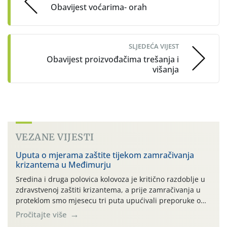
Obavijest voćarima- orah
SLJEDEĆA VIJEST
Obavijest proizvođačima trešanja i
višanja
VEZANE VIJESTI
Uputa o mjerama zaštite tijekom zamračivanja
krizantema u Međimurju
Sredina i druga polovica kolovoza je kritično razdoblje u
zdravstvenoj zaštiti krizantema, a prije zamračivanja u
proteklom smo mjesecu tri puta upućivali preporuke o
preventivnim mjerama zaštite krizantema od najčešćih
Pročitajte više
uzročnika bolesti, štetnika i fito-fagnih grinja (23.7., 14.7.,