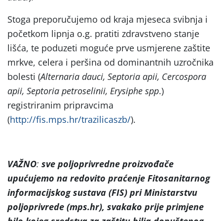
Stoga preporučujemo od kraja mjeseca svibnja i
početkom lipnja o.g. pratiti zdravstveno stanje
lišća, te poduzeti moguće prve usmjerene zaštite
mrkve, celera i peršina od dominantnih uzročnika
bolesti (
Alternaria dauci, Septoria apii, Cercospora
apii, Septoria petroselinii, Erysiphe spp
.)
registriranim pripravcima
(
http://fis.mps.hr/trazilicaszb/
).
VAŽNO
:
sve poljoprivredne proizvođače
upućujemo na
redovito praćenje Fitosanitarnog
informacijskog sustava (FIS) pri Ministarstvu
poljoprivrede (mps.hr), svakako prije primjene
bilo kojeg sredstva za zaštitu bilja dopuštenog