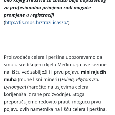
za profesionalnu primjenu radi moguće
promjene u registraciji
(
http://fis.mps.hr/trazilicaszb/
).
Proizvođače celera i peršina upozoravamo da
smo u središnjem dijelu Međimurja ove sezone
na lišću već zabilježili i prvu pojavu
minirajućih
muha
(muhe lisni mineri) (
Euleia, Phytomyza,
Lyriomyza
) (naročito na usjevima celera
korijenaša iz rane proizvodnje). Stoga
preporučujemo redovito pratiti moguću prvu
pojavu ovih nametnika na lišću celera i peršina,