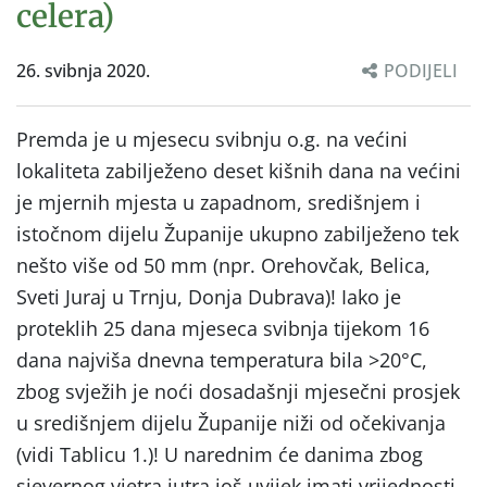
celera)
26. svibnja 2020.
PODIJELI
Premda je u mjesecu svibnju o.g. na većini
lokaliteta zabilježeno deset kišnih dana na većini
je mjernih mjesta u zapadnom, središnjem i
istočnom dijelu Županije ukupno zabilježeno tek
nešto više od 50 mm (npr. Orehovčak, Belica,
Sveti Juraj u Trnju, Donja Dubrava)! Iako je
proteklih 25 dana mjeseca svibnja tijekom 16
dana najviša dnevna temperatura bila >20°C,
zbog svježih je noći dosadašnji mjesečni prosjek
u središnjem dijelu Županije niži od očekivanja
(vidi Tablicu 1.)! U narednim će danima zbog
sjevernog vjetra jutra još uvijek imati vrijednosti