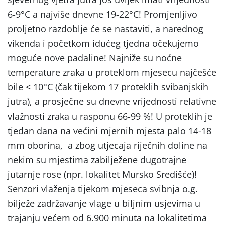
6-9°C a najviše dnevne 19-22°C! Promjenljivo
proljetno razdoblje će se nastaviti, a narednog
vikenda i početkom idućeg tjedna očekujemo
moguće nove padaline! Najniže su noćne
temperature zraka u proteklom mjesecu najčešće
bile < 10°C (čak tijekom 17 proteklih svibanjskih
jutra), a prosječne su dnevne vrijednosti relativne
vlažnosti zraka u rasponu 66-99 %! U proteklih je
tjedan dana na većini mjernih mjesta palo 14-18
mm oborina, a zbog utjecaja riječnih doline na
nekim su mjestima zabilježene dugotrajne
jutarnje rose (npr. lokalitet Mursko Središće)!
Senzori vlaženja tijekom mjeseca svibnja o.g.
bilježe zadržavanje vlage u biljnim usjevima u
trajanju većem od 6.900 minuta na lokalitetima