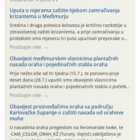
Uputa o mjerama zaštite tijekom zamračivanja
krizantema u Međimurju
Sredina i druga polovica kolovoza je kritično razdoblje u
zdravstvenoj zaštiti krizantema, a prije zamračivanja u
proteklom smo mjesecu tri puta upućivali preporuke o
preventivnim mjerama zaštite krizantema od najčešćih
Pročitajte više
uzročnika bolesti, štetnika i fito-fagnih grinja (23.7., 14.7.,
06.7.)! Na početku ovog mjeseca je zabilježeno je
Obavijest međimurskim vlasnicima plantažnih
nasada oraha i pojedinačnih stabla oraha
povijesno i ekstremno vruće meteorološko razdoblje, uz
najviše temperature […]
Prije nešto više od tri tjedna (15.7.), te ponovno prije
deset dana (28.7.) uputili smo obavijesti vlasnicima
plantažnih nasada oraha i pojedinačnih stabla o početku
leta i ovogodišnjoj potrebi usmjerenog suzbijanja
Pročitajte više
orahove muhe (Rhagoletis completa)! Već dvanaest dana
traje drugi ovogodišnji “toplinski udar”, koji naročito
Obavijest proizvođačima oraha sa području
Karlovačke županije o zaštiti nasada od orahove
izražen zadnja šest dana (31.7.-05.8.), jer najviše
muhe
temperature zraka svakodnevno […]
U nasadima oraha pregledom na feromonske lovke, te
CAM_COLOR_ORAH_KŽ (Turanj, Vojnić) zabilježena je