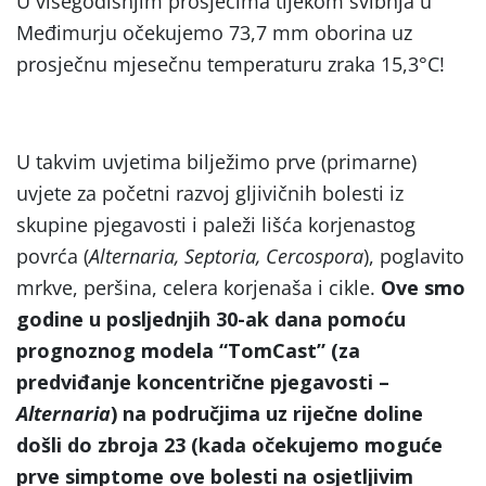
U višegodišnjim prosjecima tijekom svibnja u
Međimurju očekujemo 73,7 mm oborina uz
prosječnu mjesečnu temperaturu zraka 15,3°C!
U takvim uvjetima bilježimo prve (primarne)
uvjete za početni razvoj gljivičnih bolesti iz
skupine pjegavosti i paleži lišća korjenastog
povrća (
Alternaria, Septoria, Cercospora
), poglavito
mrkve, peršina, celera korjenaša i cikle.
Ove smo
godine u posljednjih 30-ak dana pomoću
prognoznog modela “TomCast” (za
predviđanje koncentrične pjegavosti –
Alternaria
) na područjima uz riječne doline
došli do zbroja 23 (kada očekujemo moguće
prve simptome ove bolesti na osjetljivim