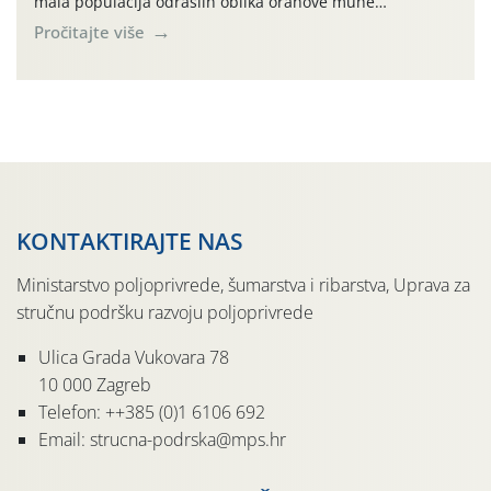
mala populacija odraslih oblika orahove muhe
(Rhagoletis completa). Niska brojnost može se objasniti
Pročitajte više
činjenicom da je riječ o mladim nasadima s vrlo malim
urodom, što je povezano i s manjim brojem prezimjelih
jedinki. U starijim nasadima, na žutim ljepljivim Rebell
pločama s […]
KONTAKTIRAJTE NAS
Ministarstvo poljoprivrede, šumarstva i ribarstva, Uprava za
stručnu podršku razvoju poljoprivrede
Ulica Grada Vukovara 78
10 000 Zagreb
Telefon: ++385 (0)1 6106 692
Email: strucna-podrska@mps.hr