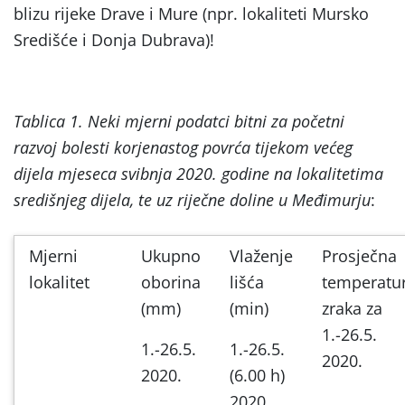
blizu rijeke Drave i Mure (npr. lokaliteti Mursko
Središće i Donja Dubrava)!
Tablica 1. Neki mjerni podatci bitni za početni
razvoj bolesti korjenastog povrća tijekom većeg
dijela mjeseca svibnja 2020. godine na lokalitetima
središnjeg dijela, te uz riječne doline u Međimurju
:
Mjerni
Ukupno
Vlaženje
Prosječna
lokalitet
oborina
lišća
temperatu
(mm)
(min)
zraka za
1.-26.5.
1.-26.5.
1.-26.5.
2020.
2020.
(6.00 h)
2020.