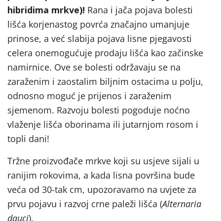
hibridima mrkve)!
Rana i jača pojava bolesti
lišća korjenastog povrća značajno umanjuje
prinose, a već slabija pojava lisne pjegavosti
celera onemogućuje prodaju lišća kao začinske
namirnice. Ove se bolesti održavaju se na
zaraženim i zaostalim biljnim ostacima u polju,
odnosno moguć je prijenos i zaraženim
sjemenom. Razvoju bolesti pogoduje noćno
vlaženje lišća oborinama ili jutarnjom rosom i
topli dani!
Tržne proizvođače mrkve koji su usjeve sijali u
ranijim rokovima, a kada lisna površina bude
veća od 30-tak cm, upozoravamo na uvjete za
prvu pojavu i razvoj crne paleži lišća (
Alternaria
dauci
).