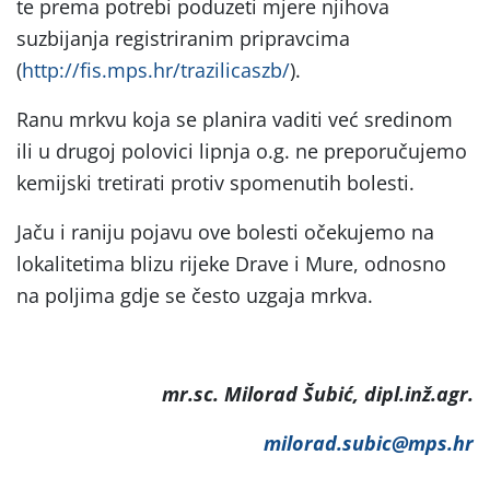
te prema potrebi poduzeti mjere njihova
suzbijanja registriranim pripravcima
(
http://fis.mps.hr/trazilicaszb/
).
Ranu mrkvu koja se planira vaditi već sredinom
ili u drugoj polovici lipnja o.g. ne preporučujemo
kemijski tretirati protiv spomenutih bolesti.
Jaču i raniju pojavu ove bolesti očekujemo na
lokalitetima blizu rijeke Drave i Mure, odnosno
na poljima gdje se često uzgaja mrkva.
mr.sc. Milorad Šubić, dipl.inž.agr.
milorad.subic@mps.hr