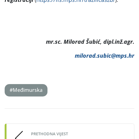
mr.sc. Milorad Šubić, dipl.inž.agr.
milorad.subic@mps.hr
#Međimurska
Post
navigation
PRETHODNA VIJEST