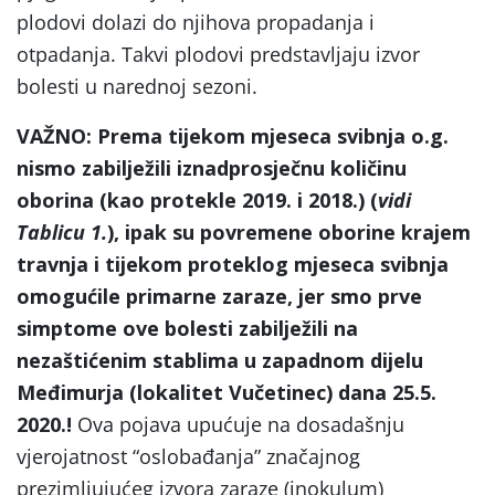
plodovi dolazi do njihova propadanja i
otpadanja. Takvi plodovi predstavljaju izvor
bolesti u narednoj sezoni.
VAŽNO: Prema tijekom mjeseca svibnja o.g.
nismo zabilježili iznadprosječnu količinu
oborina (kao protekle 2019. i 2018.) (
vidi
Tablicu 1.
), ipak su povremene oborine krajem
travnja i tijekom proteklog mjeseca svibnja
omogućile primarne zaraze, jer smo prve
simptome ove bolesti zabilježili na
nezaštićenim stablima u zapadnom dijelu
Međimurja (lokalitet Vučetinec) dana 25.5.
2020.!
Ova pojava upućuje na dosadašnju
vjerojatnost “oslobađanja” značajnog
prezimljujućeg izvora zaraze (inokulum)