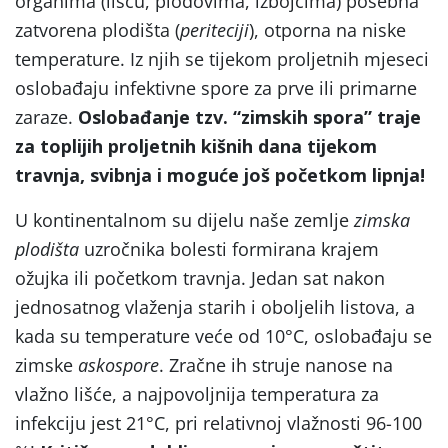
organima (lišću, plodovima, izbojcima) posebna
zatvorena plodišta (
periteciji
), otporna na niske
temperature. Iz njih se tijekom proljetnih mjeseci
oslobađaju infektivne spore za prve ili primarne
zaraze.
Oslobađanje tzv. “zimskih spora” traje
za toplijih proljetnih kišnih dana tijekom
travnja, svibnja i moguće još početkom lipnja!
U kontinentalnom su dijelu naše zemlje
zimska
plodišta
uzročnika bolesti formirana krajem
ožujka ili početkom travnja. Jedan sat nakon
jednosatnog vlaženja starih i oboljelih listova, a
kada su temperature veće od 10°C, oslobađaju se
zimske
askospore
. Zračne ih struje nanose na
vlažno lišće, a najpovoljnija temperatura za
infekciju jest 21°C, pri relativnoj vlažnosti 96-100