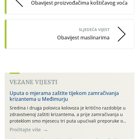
Obavijest proizvođačima koštičavog voća
SLJEDEĆA VIJEST
Obavijest maslinarima
VEZANE VIJESTI
Uputa o mjerama zaštite tijekom zamračivanja
krizantema u Međimurju
Sredina i druga polovica kolovoza je kritično razdoblje u
zdravstvenoj zaštiti krizantema, a prije zamračivanja u
proteklom smo mjesecu tri puta upućivali preporuke o
preventivnim mjerama zaštite krizantema od najčešćih
Pročitajte više
uzročnika bolesti, štetnika i fito-fagnih grinja (23.7., 14.7.,