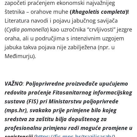
započeti praćenjem ekonomski najvažnijeg
štetnika – orahove muhe
(
Rhagoletis completa
)!
Literatura navodi i pojavu jabučnog savijača
(
Cydia pomonella
) kao uzročnika “crvljivosti” jezgre
oraha, ali u područjima s intenzivnim uzgojem
jabuka takva pojava nije zabilježena (npr. u
Međimurju).
VAŽNO
:
Poljoprivredne proizvođače upućujemo
redovito praćenje Fitosanitarnog informacijskog
sustava (FIS) pri Ministarstvu poljoprivrede
(mps.hr), svakako prije primjene bilo kojeg
sredstva za zaštitu bilja dopuštenog za
profesionalnu primjenu radi moguće promjene u
registraciji
(
https://fis.mps.hr/trazilicaszb/
).