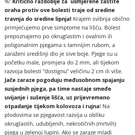
%!
Kritično razdoblje za usmjerene zaštite
oraha protiv ove bolesti traje od sredine
travnja do sredine lipnja!
Krajem svibnja obično
primjećujemo prve simptome na lišću. Bolest
prepoznajemo po okruglastim i ovalnim ili
poligonalnim pjegama s tamnijim rubom, a
zaraženi središnji dio je sive boje. Pjege su u
početku male, promjera do 2 mm, ali tijekom
razvoja bolesti “dostignu” veličinu 2 cm ili više.
Jače zaraze pogoduju međusobnom spajanju
susjednih pjega, pa time nastaje smeđe
uvijanje i sušenje lišća, uz prijevremeno
otpadanje tijekom kolovoza i rujna
! Na
plodovima se pjegavost razvija u obliku
okruglastih, udubljenih, nekrotičnih (mrtvih)
pjega u zelenoj lupini. Ako se zaraze mladi