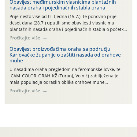
06.7.)! Na početku ovog mjeseca je zabilježeno je
Obavijest međimurskim vlasnicima plantažnih
nasada oraha i pojedinačnih stabla oraha
povijesno i ekstremno vruće meteorološko razdoblje, uz
najviše temperature […]
Prije nešto više od tri tjedna (15.7.), te ponovno prije
deset dana (28.7.) uputili smo obavijesti vlasnicima
plantažnih nasada oraha i pojedinačnih stabla o početku
leta i ovogodišnjoj potrebi usmjerenog suzbijanja
Pročitajte više
orahove muhe (Rhagoletis completa)! Već dvanaest dana
traje drugi ovogodišnji “toplinski udar”, koji naročito
Obavijest proizvođačima oraha sa području
Karlovačke županije o zaštiti nasada od orahove
izražen zadnja šest dana (31.7.-05.8.), jer najviše
muhe
temperature zraka svakodnevno […]
U nasadima oraha pregledom na feromonske lovke, te
CAM_COLOR_ORAH_KŽ (Turanj, Vojnić) zabilježena je
mala populacija odraslih oblika orahove muhe
(Rhagoletis completa). Niska brojnost može se objasniti
Pročitajte više
činjenicom da je riječ o mladim nasadima s vrlo malim
urodom, što je povezano i s manjim brojem prezimjelih
jedinki. U starijim nasadima, na žutim ljepljivim Rebell
pločama s […]