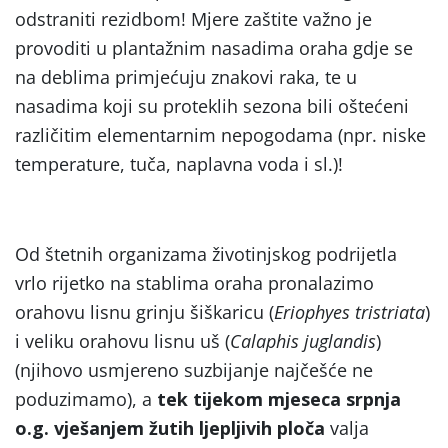
odstraniti rezidbom! Mjere zaštite važno je
provoditi u plantažnim nasadima oraha gdje se
na deblima primjećuju znakovi raka, te u
nasadima koji su proteklih sezona bili oštećeni
različitim elementarnim nepogodama (npr. niske
temperature, tuča, naplavna voda i sl.)!
Od štetnih organizama životinjskog podrijetla
vrlo rijetko na stablima oraha pronalazimo
orahovu lisnu grinju šiškaricu (
Eriophyes tristriata
)
i veliku orahovu lisnu uš (
Calaphis juglandis
)
(njihovo usmjereno suzbijanje najčešće ne
poduzimamo), a
tek tijekom mjeseca srpnja
o.g. vješanjem žutih ljepljivih ploča
valja