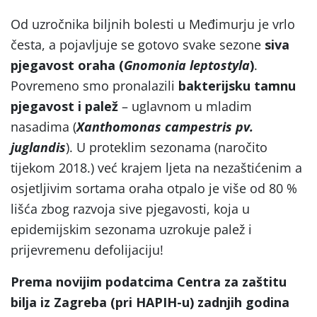
Od uzročnika biljnih bolesti u Međimurju je vrlo
česta, a pojavljuje se gotovo svake sezone
siva
pjegavost oraha (
Gnomonia leptostyla
)
.
Povremeno smo pronalazili
bakterijsku tamnu
pjegavost i palež
– uglavnom u mladim
nasadima (
Xanthomonas campestris pv.
juglandis
). U proteklim sezonama (naročito
tijekom 2018.) već krajem ljeta na nezaštićenim a
osjetljivim sortama oraha otpalo je više od 80 %
lišća zbog razvoja sive pjegavosti, koja u
epidemijskim sezonama uzrokuje palež i
prijevremenu defolijaciju!
Prema novijim podatcima Centra za zaštitu
bilja iz Zagreba (pri HAPIH-u) zadnjih godina