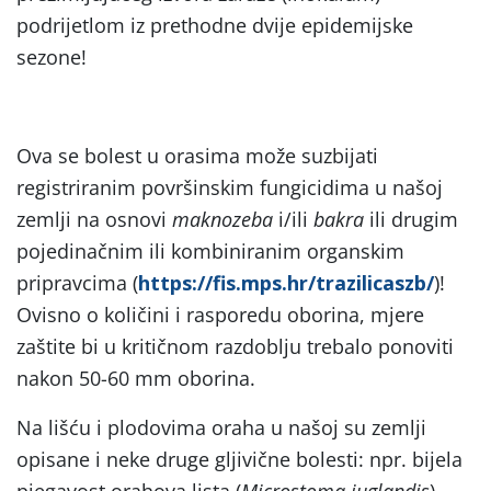
podrijetlom iz prethodne dvije epidemijske
sezone!
Ova se bolest u orasima može suzbijati
registriranim površinskim fungicidima u našoj
zemlji na osnovi
maknozeba
i/ili
bakra
ili drugim
pojedinačnim ili kombiniranim organskim
pripravcima (
https://fis.mps.hr/trazilicaszb/
)!
Ovisno o količini i rasporedu oborina, mjere
zaštite bi u kritičnom razdoblju trebalo ponoviti
nakon 50-60 mm oborina.
Na lišću i plodovima oraha u našoj su zemlji
opisane i neke druge gljivične bolesti: npr. bijela
pjegavost orahova lista (
Microstoma juglandis
),