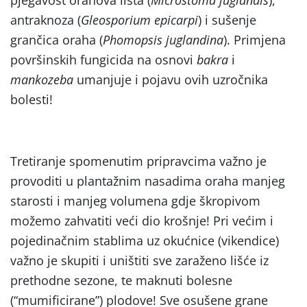
antraknoza (
Gleosporium epicarpi
) i sušenje
grančica oraha (
Phomopsis juglandina
). Primjena
površinskih fungicida na osnovi
bakra
i
mankozeba
umanjuje i pojavu ovih uzročnika
bolesti!
Tretiranje spomenutim pripravcima važno je
provoditi u plantažnim nasadima oraha manjeg
starosti i manjeg volumena gdje škropivom
možemo zahvatiti veći dio krošnje! Pri većim i
pojedinačnim stablima uz okućnice (vikendice)
važno je skupiti i uništiti sve zaraženo lišće iz
prethodne sezone, te maknuti bolesne
(“mumificirane”) plodove! Sve osušene grane