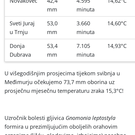
Novakovec
42,4
4.595
14,62°C
mm
minuta
Sveti Juraj
53,0
3.660
14,60°C
u Trnju
mm
minuta
Donja
53,4
7.105
14,93°C
Dubrava
mm
minuta
U višegodišnjim prosjecima tijekom svibnja u
Međimurju očekujemo 73,7 mm oborina uz
prosječnu mjesečnu temperaturu zraka 15,3°C!
Uzročnik bolesti gljivica
Gnomonia leptostyla
formira u prezimljujućim oboljelih orahovim