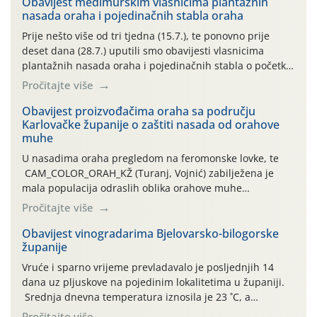
Obavijest međimurskim vlasnicima plantažnih
nasada oraha i pojedinačnih stabla oraha
Prije nešto više od tri tjedna (15.7.), te ponovno prije
deset dana (28.7.) uputili smo obavijesti vlasnicima
plantažnih nasada oraha i pojedinačnih stabla o početku
leta i ovogodišnjoj potrebi usmjerenog suzbijanja
Pročitajte više
orahove muhe (Rhagoletis completa)! Već dvanaest dana
traje drugi ovogodišnji “toplinski udar”, koji naročito
Obavijest proizvođačima oraha sa području
Karlovačke županije o zaštiti nasada od orahove
izražen zadnja šest dana (31.7.-05.8.), jer najviše
muhe
temperature zraka svakodnevno […]
U nasadima oraha pregledom na feromonske lovke, te
CAM_COLOR_ORAH_KŽ (Turanj, Vojnić) zabilježena je
mala populacija odraslih oblika orahove muhe
(Rhagoletis completa). Niska brojnost može se objasniti
Pročitajte više
činjenicom da je riječ o mladim nasadima s vrlo malim
urodom, što je povezano i s manjim brojem prezimjelih
Obavijest vinogradarima Bjelovarsko-bilogorske
županije
jedinki. U starijim nasadima, na žutim ljepljivim Rebell
pločama s […]
Vruće i sparno vrijeme prevladavalo je posljednjih 14
dana uz pljuskove na pojedinim lokalitetima u županiji.
Srednja dnevna temperatura iznosila je 23 ˚C, a
maksimalne su posljednjih dana dosezale do 35 ˚C.
Pročitajte više