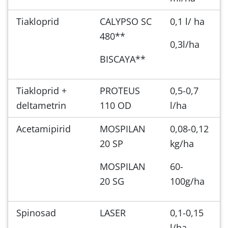
Tiakloprid
CALYPSO SC
0,1 l/ ha
480**
0,3l/ha
BISCAYA**
Tiakloprid +
PROTEUS
0,5-0,7
deltametrin
110 OD
l/ha
Acetamipirid
MOSPILAN
0,08-0,12
20 SP
kg/ha
MOSPILAN
60-
20 SG
100g/ha
Spinosad
LASER
0,1-0,15
l/ha