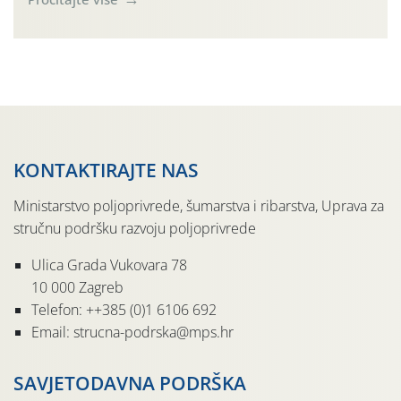
Simptome plamenjače vinove loze (Plasmoparas
viticola) vidljivi su na zapercima i vršnom mladom lišću.
Kako bi i dalje održali zdravu lisnu masu u zaštiti je
moguće […]
KONTAKTIRAJTE NAS
Ministarstvo poljoprivrede, šumarstva i ribarstva, Uprava za
stručnu podršku razvoju poljoprivrede
Ulica Grada Vukovara 78
10 000 Zagreb
Telefon: ++385 (0)1 6106 692
Email: strucna-podrska@mps.hr
SAVJETODAVNA PODRŠKA