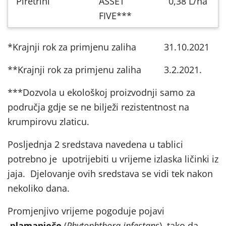
Piretrini
ASSET
0,38 L/ha
FIVE***
*Krajnji rok za primjenu zaliha 31.10.2021
**Krajnji rok za primjenu zaliha 3.2.2021.
***Dozvola u ekološkoj proizvodnji samo za
područja gdje se ne bilježi rezistentnost na
krumpirovu zlaticu.
Posljednja 2 sredstava navedena u tablici
potrebno je upotrijebiti u vrijeme izlaska ličinki iz
jaja. Djelovanje ovih sredstava se vidi tek nakon
nekoliko dana.
Promjenjivo vrijeme pogoduje pojavi
plamanječe
(
Phytophthora infestans
) ,tako da