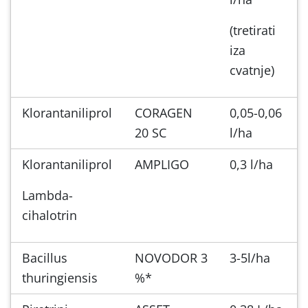
(tretirati
iza
cvatnje)
Klorantaniliprol
CORAGEN
0,05-0,06
20 SC
l/ha
Klorantaniliprol
AMPLIGO
0,3 l/ha
Lambda-
cihalotrin
Bacillus
NOVODOR 3
3-5l/ha
thuringiensis
%*