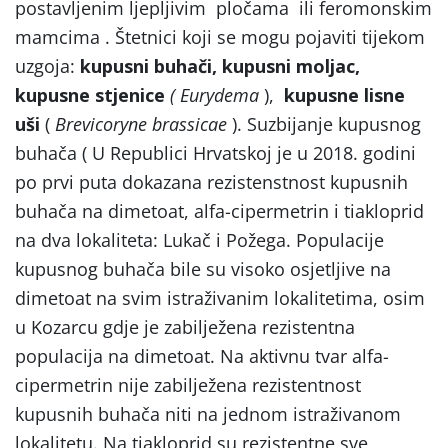
postavljenim ljepljivim pločama ili feromonskim
mamcima . Štetnici koji se mogu pojaviti tijekom
uzgoja:
kupusni buhači, kupusni moljac,
kupusne stjenice
( Eurydema
),
kupusne lisne
uši
(
Brevicoryne brassicae
). Suzbijanje kupusnog
buhača ( U Republici Hrvatskoj je u 2018. godini
po prvi puta dokazana rezistenstnost kupusnih
buhača na dimetoat, alfa-cipermetrin i tiakloprid
na dva lokaliteta: Lukač i Požega. Populacije
kupusnog buhača bile su visoko osjetljive na
dimetoat na svim istraživanim lokalitetima, osim
u Kozarcu gdje je zabilježena rezistentna
populacija na dimetoat. Na aktivnu tvar alfa-
cipermetrin nije zabilježena rezistentnost
kupusnih buhača niti na jednom istraživanom
lokalitetu. Na tiakloprid su rezistentne sve