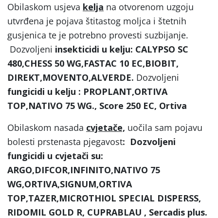
Obilaskom usjeva
kelja
na otvorenom uzgoju
utvrđena je pojava štitastog moljca i štetnih
gusjenica te je potrebno provesti suzbijanje.
Dozvoljeni
insekticidi u kelju: CALYPSO SC
480,CHESS 50 WG,FASTAC 10 EC,BIOBIT,
DIREKT,MOVENTO,ALVERDE.
Dozvoljeni
fungicidi u kelju : PROPLANT,ORTIVA
TOP,NATIVO 75 WG., Score 250 EC, Ortiva
Obilaskom nasada
cvjetače,
uočila sam pojavu
bolesti prstenasta pjegavost
: Dozvoljeni
fungicidi u cvjetači su:
ARGO,DIFCOR,INFINITO,NATIVO 75
WG,ORTIVA,SIGNUM,ORTIVA
TOP,TAZER,MICROTHIOL SPECIAL DISPERSS,
RIDOMIL GOLD R, CUPRABLAU , Sercadis plus.