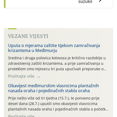
suzukii
VEZANE VIJESTI
Uputa o mjerama zaštite tijekom zamračivanja
krizantema u Međimurju
Sredina i druga polovica kolovoza je kritično razdoblje u
zdravstvenoj zaštiti krizantema, a prije zamračivanja u
proteklom smo mjesecu tri puta upućivali preporuke o
preventivnim mjerama zaštite krizantema od najčešćih
Pročitajte više
uzročnika bolesti, štetnika i fito-fagnih grinja (23.7., 14.7.,
06.7.)! Na početku ovog mjeseca je zabilježeno je
Obavijest međimurskim vlasnicima plantažnih
nasada oraha i pojedinačnih stabla oraha
povijesno i ekstremno vruće meteorološko razdoblje, uz
najviše temperature […]
Prije nešto više od tri tjedna (15.7.), te ponovno prije
deset dana (28.7.) uputili smo obavijesti vlasnicima
plantažnih nasada oraha i pojedinačnih stabla o početku
leta i ovogodišnjoj potrebi usmjerenog suzbijanja
Pročitajte više