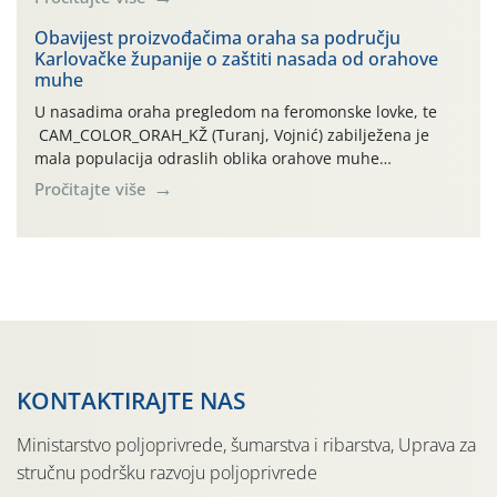
orahove muhe (Rhagoletis completa)! Već dvanaest dana
traje drugi ovogodišnji “toplinski udar”, koji naročito
Obavijest proizvođačima oraha sa području
Karlovačke županije o zaštiti nasada od orahove
izražen zadnja šest dana (31.7.-05.8.), jer najviše
muhe
temperature zraka svakodnevno […]
U nasadima oraha pregledom na feromonske lovke, te
CAM_COLOR_ORAH_KŽ (Turanj, Vojnić) zabilježena je
mala populacija odraslih oblika orahove muhe
(Rhagoletis completa). Niska brojnost može se objasniti
Pročitajte više
činjenicom da je riječ o mladim nasadima s vrlo malim
urodom, što je povezano i s manjim brojem prezimjelih
jedinki. U starijim nasadima, na žutim ljepljivim Rebell
pločama s […]
KONTAKTIRAJTE NAS
Ministarstvo poljoprivrede, šumarstva i ribarstva, Uprava za
stručnu podršku razvoju poljoprivrede