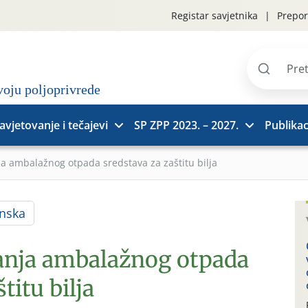
Registar savjetnika
Prepor
Pretraži
stranice
avjetovanje i tečajevi
SP ZPP 2023. – 2027.
Publikac
ja ambalažnog otpada sredstava za zaštitu bilja
nska
janja ambalažnog otpada
titu bilja