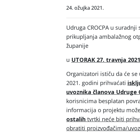
24. ožujka 2021.
Udruga CROCPA u suradnji s 
prikupljanja ambalažnog ot
županije
u
UTORAK 27. travnja 2021
Organizatori ističu da će s
2021. godini prihvaćati
iskl
uvoznika članova Udruge
korisnicima besplatan povra
informacija o projektu mož
ostalih
tvrtki neće biti prih
obratiti proizvođačima/uvoz