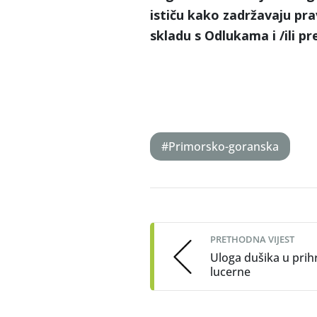
ističu kako zadržavaju pra
skladu s Odlukama i /ili p
#Primorsko-goranska
Post
navigation
PRETHODNA VIJEST
Uloga dušika u prih
lucerne