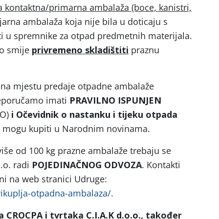
a kontaktna/primarna ambalaža (boce, kanistri,
jarna ambalaža koja nije bila u doticaju s
i u spremnike za otpad predmetnih materijala.
vo smije
privremeno skladištiti
praznu
a na mjestu predaje otpadne ambalaže
preporučamo imati
PRAVILNO ISPUNJEN
-O)
i Očevidnik o nastanku i tijeku otpada
e mogu kupiti u Narodnim novinama.
 više od 100 kg prazne ambalaže trebaju se
o.o. radi
POJEDINAČNOG ODVOZA
. Kontakti
ni na web stranici Udruge:
rikuplja-otpadna-ambalaza/.
 CROCPA i tvrtaka C.I.A.K d.o.o., također