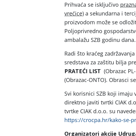
Prihvaća se isključivo
prazn
vrećice)
a sekundarna i terci
proizvodom može se odložit
Poljoprivredno gospodarst
ambalažu SZB godinu dana.
Radi što kraćeg zadržavanj
sredstava za zaštitu bilja 
PRATEĆI LIST
(Obrazac PL
(Obrazac-ONTO). Obrasci s
Svi korisnici SZB koji imaju
direktno javiti tvrtki CIAK d.
tvrtke CIAK d.o.o. su navede
https://crocpa.hr/kako-se-p
Organizatori akcije Udruga