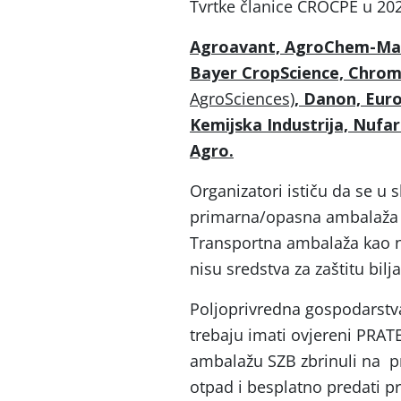
Tvrtke članice CROCPE u 202
Agroavant, AgroChem-Mak
Bayer CropScience, Chrom
AgroSciences)
, Danon, Euroa
Kemijska Industrija, Nuf
Agro.
Organizatori ističu da se u
primarna/opasna ambalaža n
Transportna ambalaža kao ni
nisu sredstva za zaštitu bilj
Poljoprivredna gospodarstv
trebaju imati ovjereni PRAT
ambalažu SZB zbrinuli na p
otpad i besplatno predati p