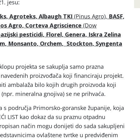
1. jesu:
s, Agroteks, Albaugh TKI
(Pinus Agro),
BASF,
os Agro, Corteva Agriscience
(Dow
zijski pesticidi, Florel, Genera, Iskra Zelina
arm, Monsanto, Orchem, Stockton, Syngenta
 sklopu projekta se sakuplja samo prazna
avedenih proizvođača koji financiraju projekt.
ti ambalaža bilo kojih drugih proizvoda koji
a (npr. mineralna gnojiva) se ne prihvaća.
a s područja Primorsko-goranske županije, koja
EĆI LIST kao dokaz da su praznu otpadnu
ropisan način mogu donijeti do sada sakupljeni
redstavnicima ovlaštene tvrtke u predviđenim