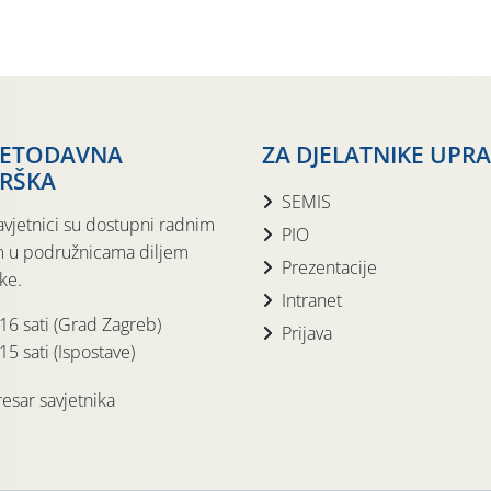
JETODAVNA
ZA DJELATNIKE UPR
RŠKA
SEMIS
avjetnici su dostupni radnim
PIO
 u podružnicama diljem
Prezentacije
ke.
Intranet
 16 sati (Grad Zagreb)
Prijava
15 sati (Ispostave)
esar savjetnika