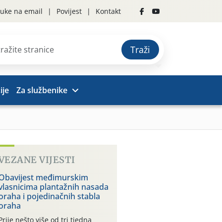
uke na email
Povijest
Kontakt
Traži
ije
Za službenike
VEZANE VIJESTI
Obavijest međimurskim
vlasnicima plantažnih nasada
oraha i pojedinačnih stabla
oraha
Prije nešto više od tri tjedna