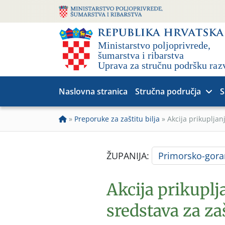
Naslovna stranica
Stručna područja
S
»
Preporuke za zaštitu bilja
»
Akcija prikupljan
ŽUPANIJA:
Primorsko-gora
Akcija prikupl
sredstava za zaš