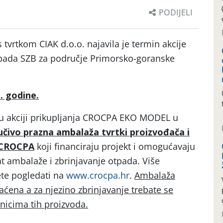
PODIJELI
tvrtkom CIAK d.o.o. najavila je termin akcije
pada SZB za područje Primorsko-goranske
. godine.
e u akciji prikupljanja CROCPA EKO MODEL u
jučivo prazna ambalaža tvrtki proizvođača i
 CROCPA
koji financiraju projekt i omogućavaju
t ambalaže i zbrinjavanje otpada. Više
ete pogledati na
www.crocpa.hr
.
Ambalaža
vaćena a za njezino zbrinjavanje trebate se
nicima tih proizvoda.