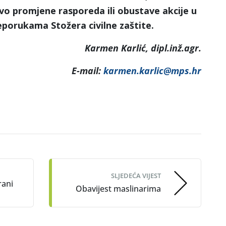
vo promjene rasporeda ili obustave akcije u
reporukama Stožera civilne zaštite.
Karmen Karlić, dipl.inž.agr.
E-mail:
karmen.karlic@mps.hr
SLJEDEĆA VIJEST
rani
Obavijest maslinarima