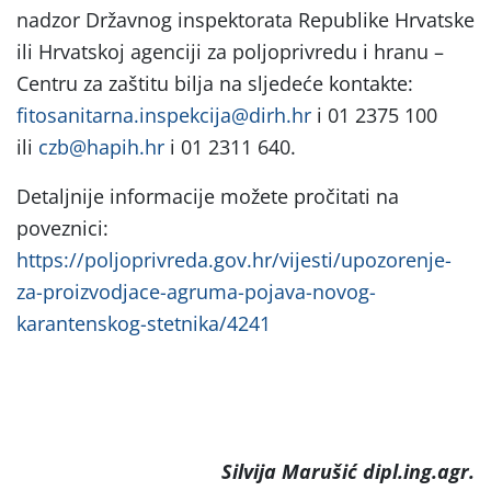
nadzor Državnog inspektorata Republike Hrvatske
ili Hrvatskoj agenciji za poljoprivredu i hranu –
Centru za zaštitu bilja na sljedeće kontakte:
fitosanitarna.inspekcija@dirh.hr
i 01 2375 100
ili
czb@hapih.hr
i 01 2311 640.
Detaljnije informacije možete pročitati na
poveznici:
https://poljoprivreda.gov.hr/vijesti/upozorenje-
za-proizvodjace-agruma-pojava-novog-
karantenskog-stetnika/4241
Silvija Marušić dipl.ing.agr.