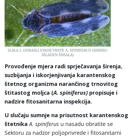
SLIKA 2. ODRASLI STADIJ VRSTE A. SPINIFERUS (SNIMIO:
MLADEN ŠIMALA)
Provođenje mjera radi sprječavanja širenja,
suzbijanja i iskorjenjivanja karantenskog
štetnog organizma narančinog trnovitog
štitastog moljca (
A. spiniferus)
propisuje i
nadzire fitosanitarna inspekcija.
U slučaju sumnje na prisutnost karantenskog
štetnika
A. spiniferus
u nasadu obratite se
Sektoru za nadzor poljoprivrede i fitosanitarni