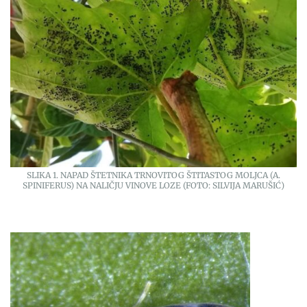
SLIKA 1. NAPAD ŠTETNIKA TRNOVITOG ŠTITASTOG MOLJCA (A.
SPINIFERUS) NA NALIČJU VINOVE LOZE (FOTO: SILVIJA MARUŠIĆ)