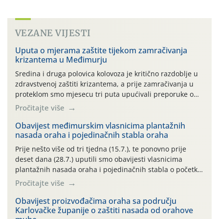
VEZANE VIJESTI
Uputa o mjerama zaštite tijekom zamračivanja
krizantema u Međimurju
Sredina i druga polovica kolovoza je kritično razdoblje u
zdravstvenoj zaštiti krizantema, a prije zamračivanja u
proteklom smo mjesecu tri puta upućivali preporuke o
preventivnim mjerama zaštite krizantema od najčešćih
Pročitajte više
uzročnika bolesti, štetnika i fito-fagnih grinja (23.7., 14.7.,
06.7.)! Na početku ovog mjeseca je zabilježeno je
Obavijest međimurskim vlasnicima plantažnih
nasada oraha i pojedinačnih stabla oraha
povijesno i ekstremno vruće meteorološko razdoblje, uz
najviše temperature […]
Prije nešto više od tri tjedna (15.7.), te ponovno prije
deset dana (28.7.) uputili smo obavijesti vlasnicima
plantažnih nasada oraha i pojedinačnih stabla o početku
leta i ovogodišnjoj potrebi usmjerenog suzbijanja
Pročitajte više
orahove muhe (Rhagoletis completa)! Već dvanaest dana
traje drugi ovogodišnji “toplinski udar”, koji naročito
Obavijest proizvođačima oraha sa području
Karlovačke županije o zaštiti nasada od orahove
izražen zadnja šest dana (31.7.-05.8.), jer najviše