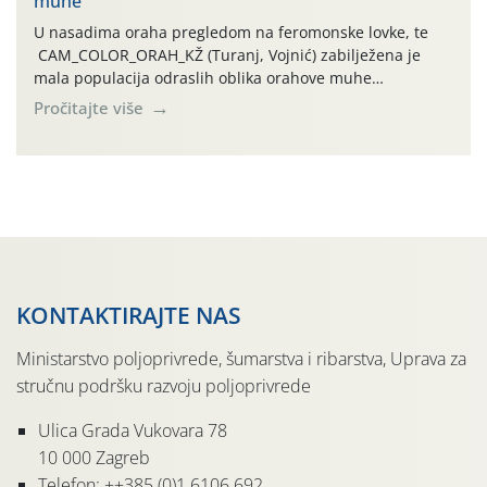
muhe
temperature zraka svakodnevno […]
U nasadima oraha pregledom na feromonske lovke, te
CAM_COLOR_ORAH_KŽ (Turanj, Vojnić) zabilježena je
mala populacija odraslih oblika orahove muhe
(Rhagoletis completa). Niska brojnost može se objasniti
Pročitajte više
činjenicom da je riječ o mladim nasadima s vrlo malim
urodom, što je povezano i s manjim brojem prezimjelih
jedinki. U starijim nasadima, na žutim ljepljivim Rebell
pločama s […]
KONTAKTIRAJTE NAS
Ministarstvo poljoprivrede, šumarstva i ribarstva, Uprava za
stručnu podršku razvoju poljoprivrede
Ulica Grada Vukovara 78
10 000 Zagreb
Telefon: ++385 (0)1 6106 692