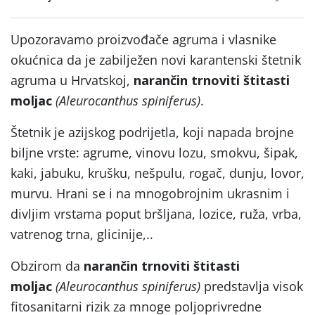
Upozoravamo proizvođače agruma i vlasnike
okućnica da je zabilježen novi karantenski štetnik
agruma u Hrvatskoj,
narančin trnoviti štitasti
moljac
(Aleurocanthus spiniferus)
.
Štetnik je azijskog podrijetla, koji napada brojne
biljne vrste: agrume, vinovu lozu, smokvu, šipak,
kaki, jabuku, krušku, nešpulu, rogač, dunju, lovor,
murvu. Hrani se i na mnogobrojnim ukrasnim i
divljim vrstama poput bršljana, lozice, ruža, vrba,
vatrenog trna, glicinije,..
Obzirom da
narančin trnoviti štitasti
moljac
(Aleurocanthus spiniferus)
predstavlja visok
fitosanitarni rizik za mnoge poljoprivredne